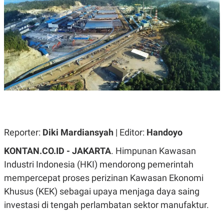
A
A
S
L
I
K
I
E
N
U
D
A
U
N
S
G
T
A
R
N
I
P
I
E
N
L
T
U
E
Reporter:
Diki Mardiansyah
| Editor:
Handoyo
A
R
N
N
KONTAN.CO.ID - JAKARTA
. Himpunan Kawasan
G
A
U
S
Industri Indonesia (HKI) mendorong pemerintah
S
I
mempercepat proses perizinan Kawasan Ekonomi
A
O
H
N
Khusus (KEK) sebagai upaya menjaga daya saing
A
A
L
investasi di tengah perlambatan sektor manufaktur.
P
R
E
E