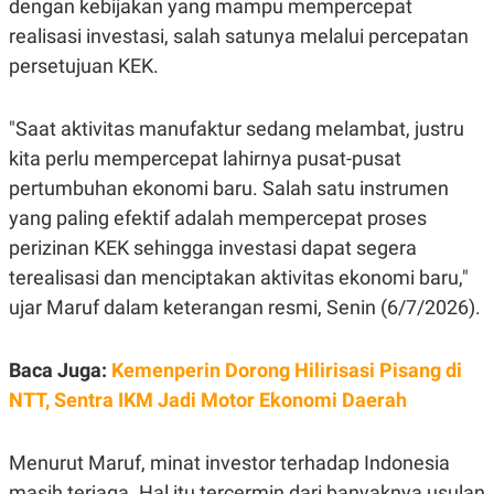
dengan kebijakan yang mampu mempercepat
E
R
realisasi investasi, salah satunya melalui percepatan
F
B
persetujuan KEK.
O
U
K
S
U
I
S
N
"Saat aktivitas manufaktur sedang melambat, justru
E
kita perlu mempercepat lahirnya pusat-pusat
S
S
pertumbuhan ekonomi baru. Salah satu instrumen
I
N
yang paling efektif adalah mempercepat proses
S
perizinan KEK sehingga investasi dapat segera
I
G
terealisasi dan menciptakan aktivitas ekonomi baru,"
H
T
ujar Maruf dalam keterangan resmi, Senin (6/7/2026).
S
B
T
E
O
L
Baca Juga:
Kemenperin Dorong Hilirisasi Pisang di
C
A
NTT, Sentra IKM Jadi Motor Ekonomi Daerah
K
N
S
J
E
A
T
O
Menurut Maruf, minat investor terhadap Indonesia
U
N
P
masih terjaga. Hal itu tercermin dari banyaknya usulan