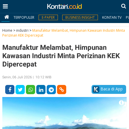
TERPOPULER
E-PAPER
BUSINESS INSIGHT
KONTAN TV
P
Home
>
industri
>
Manufaktur Melambat, Himpunan Kawasan Industri Minta
Perizinan KEK Dipercepat
MY
Manufaktur Melambat, Himpunan
KONTAN
Kawasan Industri Minta Perizinan KEK
Daftar
Dipercepat
Masuk
Senin, 06 Juli 2026 | 10:12 WIB
Baca di App
BERITA
I
N
N
A
V
S
E
I
S
O
T
N