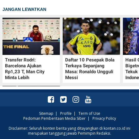
JANGAN LEWATKAN
Transfer Rodri:
Daftar 10 Pesepak Bola
Hasil
Barcelona Ajukan
Terkaya Sepanjang
Bigetr
Rp1,23 T, Man City
Masa: Ronaldo Ungguli
Tekuk 
Minta Lebih
Messi
Indone
Sitemap
|
Profile
|
Term of Use
Pedoman Pemberitaan Media Siber
|
Privacy Policy
Bos LaLiga Javier Tebas
Disclaimer: Seluruh konten berita yang ditayangkan di kontan.co.id ini
merupakan tanggung jawab Pemimpin Redaksi.
Kritik FIFA: Era Infantino