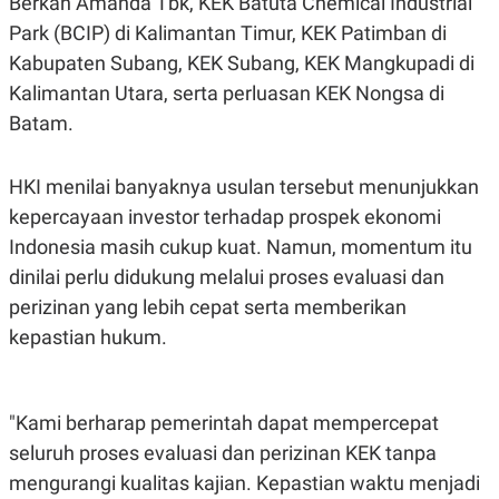
Berkah Amanda Tbk, KEK Batuta Chemical Industrial
S
A
A
G
Park (BCIP) di Kalimantan Timur, KEK Patimban di
T
E
D
S
Kabupaten Subang, KEK Subang, KEK Mangkupadi di
A
Kalimantan Utara, serta perluasan KEK Nongsa di
T
A
Batam.
K
L
O
I
N
P
HKI menilai banyaknya usulan tersebut menunjukkan
T
S
A
U
kepercayaan investor terhadap prospek ekonomi
N
S
Indonesia masih cukup kuat. Namun, momentum itu
T
V
dinilai perlu didukung melalui proses evaluasi dan
perizinan yang lebih cepat serta memberikan
JARINGAN
kepastian hukum.
K
P
O
R
N
E
"Kami berharap pemerintah dapat mempercepat
T
S
seluruh proses evaluasi dan perizinan KEK tanpa
A
S
N
R
mengurangi kualitas kajian. Kepastian waktu menjadi
A
E