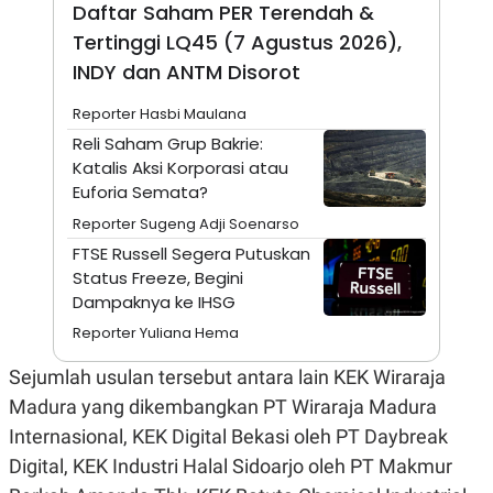
A
I
Daftar Saham PER Terendah &
S
V
Tertinggi LQ45 (7 Agustus 2026),
K
E
E
INDY dan ANTM Disorot
M
E
N
Reporter Hasbi Maulana
T
Reli Saham Grup Bakrie:
E
R
Katalis Aksi Korporasi atau
I
Euforia Semata?
A
N
Reporter Sugeng Adji Soenarso
L
FTSE Russell Segera Putuskan
E
Status Freeze, Begini
S
Dampaknya ke IHSG
T
A
Reporter Yuliana Hema
R
I
Sejumlah usulan tersebut antara lain KEK Wiraraja
Madura yang dikembangkan PT Wiraraja Madura
KANAL
Internasional, KEK Digital Bekasi oleh PT Daybreak
Digital, KEK Industri Halal Sidoarjo oleh PT Makmur
P
I
U
M