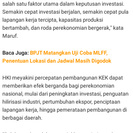
C
L
salah satu faktor utama dalam keputusan investasi.
A
E
D
A
Semakin cepat investasi berjalan, semakin cepat pula
E
S
lapangan kerja tercipta, kapasitas produksi
M
E
Y
.
bertambah, dan roda perekonomian bergerak," kata
I
D
Maruf.
L
K
A
I
N
N
Baca Juga:
BPJT Matangkan Uji Coba MLFF,
G
E
Penentuan Lokasi dan Jadwal Masih Digodok
G
R
A
J
N
A
A
E
HKI meyakini percepatan pembangunan KEK dapat
N
M
memberikan efek berganda bagi perekonomian
C
I
E
T
nasional, mulai dari peningkatan investasi, penguatan
T
E
A
N
hilirisasi industri, pertumbuhan ekspor, penciptaan
K
lapangan kerja, hingga pemerataan pembangunan di
E
A
P
D
berbagai daerah.
A
V
P
E
E
R