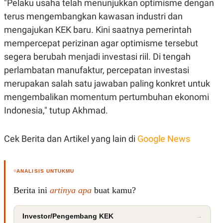
"Pelaku usaha telah menunjukkan optimisme dengan
R
T
I
terus mengembangkan kawasan industri dan
S
I
mengajukan KEK baru. Kini saatnya pemerintah
N
mempercepat perizinan agar optimisme tersebut
G
segera berubah menjadi investasi riil. Di tengah
K
G
perlambatan manufaktur, percepatan investasi
M
E
merupakan salah satu jawaban paling konkret untuk
D
mengembalikan momentum pertumbuhan ekonomi
I
A
Indonesia," tutup Akhmad.
.
I
D
Cek Berita dan Artikel yang lain di
Google News
SITEMAP
PROFILE
TERM
ANALISIS UNTUKMU
OF
USE
Berita ini
artinya apa
buat kamu?
PEDOMAN
PEMBERITAAN
SIBER
Investor/Pengembang KEK
→
PRIVACY