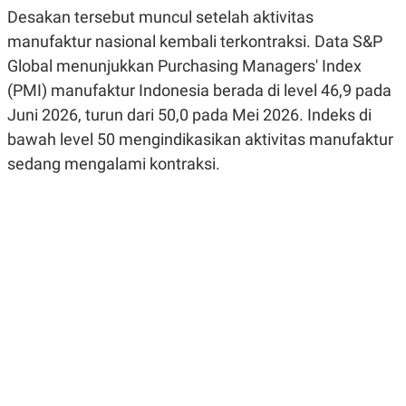
R
G
Desakan tersebut muncul setelah aktivitas
S
I
manufaktur nasional kembali terkontraksi. Data S&P
O
O
N
N
Global menunjukkan Purchasing Managers' Index
A
A
L
L
(PMI) manufaktur Indonesia berada di level 46,9 pada
F
Juni 2026, turun dari 50,0 pada Mei 2026. Indeks di
I
N
bawah level 50 mengindikasikan aktivitas manufaktur
A
N
sedang mengalami kontraksi.
C
E
Y
C
A
A
N
R
G
I
T
T
E
A
R
H
.
U
.
.
K
L
E
I
S
F