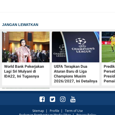
JANGAN LEWATKAN
World Bank Pekerjakan
UEFA Terapkan Dua
Predik
Lagi Sri Mulyani di
Aturan Baru di Liga
Perseb
IDA22, Ini Tugasnya
Champions Musim
Presi
2026/2027, Ini Detailnya
Pemai
Sitemap
|
Profile
|
Term of Use
Pedoman Pemberitaan Media Siber
|
Privacy Policy