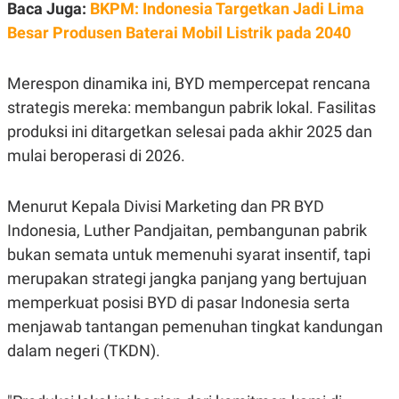
C
L
Baca Juga:
BKPM: Indonesia Targetkan Jadi Lima
A
E
Besar Produsen Baterai Mobil Listrik pada 2040
D
A
E
S
M
E
Y
.
Merespon dinamika ini, BYD mempercepat rencana
I
D
strategis mereka: membangun pabrik lokal. Fasilitas
L
K
produksi ini ditargetkan selesai pada akhir 2025 dan
A
I
mulai beroperasi di 2026.
N
N
G
E
G
R
A
J
Menurut Kepala Divisi Marketing dan PR BYD
N
A
A
E
Indonesia, Luther Pandjaitan, pembangunan pabrik
N
M
bukan semata untuk memenuhi syarat insentif, tapi
C
I
E
T
merupakan strategi jangka panjang yang bertujuan
T
E
A
N
memperkuat posisi BYD di pasar Indonesia serta
K
menjawab tantangan pemenuhan tingkat kandungan
E
A
dalam negeri (TKDN).
P
D
A
V
P
E
E
R