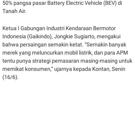
50% pangsa pasar Battery Electric Vehicle (BEV) di
R
G
S
I
Tanah Air.
O
O
N
N
A
A
Ketua I Gabungan Industri Kendaraan Bermotor
L
L
F
Indonesia (Gaikindo), Jongkie Sugiarto, mengakui
I
N
bahwa persaingan semakin ketat. “Semakin banyak
A
merek yang meluncurkan mobil listrik, dan para APM
N
C
tentu punya strategi pemasaran masing-masing untuk
E
memikat konsumen,” ujarnya kepada Kontan, Senin
Y
C
A
A
(16/6).
N
R
G
I
T
T
E
A
R
H
.
U
.
.
K
L
E
I
S
F