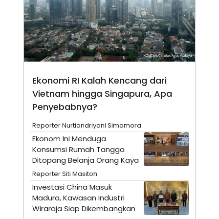
A
I
S
V
K
E
E
M
E
N
T
E
R
Ekonomi RI Kalah Kencang dari
I
A
Vietnam hingga Singapura, Apa
N
Penyebabnya?
L
E
Reporter Nurtiandriyani Simamora
S
T
Ekonom Ini Menduga
A
Konsumsi Rumah Tangga
R
I
Ditopang Belanja Orang Kaya
Reporter Siti Masitoh
KANAL
Investasi China Masuk
Madura, Kawasan Industri
P
I
Wiraraja Siap Dikembangkan
U
M