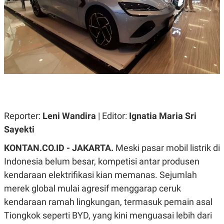
A
A
S
L
I
K
I
E
N
U
D
A
U
N
S
G
T
A
R
N
I
P
I
E
N
Reporter:
Leni Wandira
| Editor:
Ignatia Maria Sri
L
T
Sayekti
U
E
A
R
N
N
KONTAN.CO.ID - JAKARTA.
Meski pasar mobil listrik di
G
A
Indonesia belum besar, kompetisi antar produsen
U
S
S
I
kendaraan elektrifikasi kian memanas. Sejumlah
A
O
H
N
merek global mulai agresif menggarap ceruk
A
A
kendaraan ramah lingkungan, termasuk pemain asal
L
Tiongkok seperti BYD, yang kini menguasai lebih dari
P
R
E
E