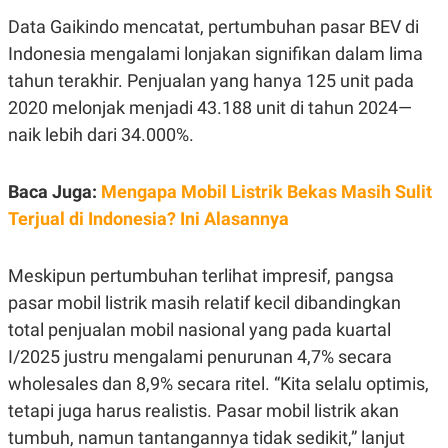
E
R
Data Gaikindo mencatat, pertumbuhan pasar BEV di
F
B
Indonesia mengalami lonjakan signifikan dalam lima
O
U
tahun terakhir. Penjualan yang hanya 125 unit pada
K
S
U
I
2020 melonjak menjadi 43.188 unit di tahun 2024—
S
N
E
naik lebih dari 34.000%.
S
S
I
Baca Juga:
Mengapa Mobil Listrik Bekas Masih Sulit
N
S
Terjual di Indonesia? Ini Alasannya
I
G
H
T
Meskipun pertumbuhan terlihat impresif, pangsa
S
B
pasar mobil listrik masih relatif kecil dibandingkan
T
E
total penjualan mobil nasional yang pada kuartal
O
L
C
A
I/2025 justru mengalami penurunan 4,7% secara
K
N
S
J
wholesales dan 8,9% secara ritel. “Kita selalu optimis,
E
A
tetapi juga harus realistis. Pasar mobil listrik akan
T
O
U
N
tumbuh, namun tantangannya tidak sedikit,” lanjut
P