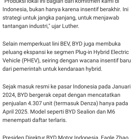
"Produksi lokal ini bagian dari komitmen kami di
R
T
I
Indonesia, bukan hanya karena insentif berakhir. Ini
S
strategi untuk jangka panjang, untuk menjawab
I
N
tantangan industri," ujar Luther.
G
K
G
Selain memperkuat lini BEV, BYD juga membuka
M
E
peluang ekspansi ke segmen Plug-in Hybrid Electric
D
Vehicle (PHEV), seiring dengan wacana insentif baru
I
A
dari pemerintah untuk kendaraan hybrid.
.
I
D
Sejak masuk resmi ke pasar Indonesia pada Januari
2024, BYD bergerak cepat dengan mencatatkan
penjualan 4.307 unit (termasuk Denza) hanya pada
SITEMAP
PROFILE
TERM
OF
April 2025. Model seperti BYD Sealion dan M6
USE
menempati daftar terlaris.
PEDOMAN
PEMBERITAAN
SIBER
Presiden Direktur BYD Motor Indonesia, Eagle Zhao,
PRIVACY