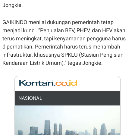
Jongkie.
N
S
E
E
W
R
S
E
GAIKINDO menilai dukungan pemerintah tetap
S
M
menjadi kunci. "Penjualan BEV, PHEV, dan HEV akan
E
O
T
N
terus meningkat, tapi kenyamanan pengguna harus
U
I
P
A
diperhatikan. Pemerintah harus terus menambah
A
K
infrastruktur, khususnya SPKLU (Stasiun Pengisian
D
I
V
L
Kendaraan Listrik Umum)," tegas Jongkie.
A
S
K
O
R
P
O
NASIONAL
R
A
S
I
K
N
I
A
L
T