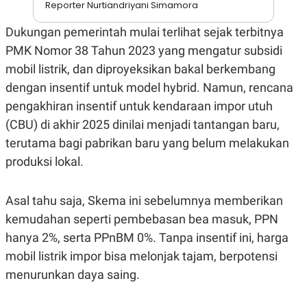
S
A
Reporter Nurtiandriyani Simamora
A
G
T
E
Dukungan pemerintah mulai terlihat sejak terbitnya
D
S
A
PMK Nomor 38 Tahun 2023 yang mengatur subsidi
T
mobil listrik, dan diproyeksikan bakal berkembang
A
dengan insentif untuk model hybrid. Namun, rencana
K
L
O
I
pengakhiran insentif untuk kendaraan impor utuh
N
P
T
S
(CBU) di akhir 2025 dinilai menjadi tantangan baru,
A
U
terutama bagi pabrikan baru yang belum melakukan
N
S
T
produksi lokal.
V
Asal tahu saja, Skema ini sebelumnya memberikan
JARINGAN
kemudahan seperti pembebasan bea masuk, PPN
K
P
hanya 2%, serta PPnBM 0%. Tanpa insentif ini, harga
O
R
mobil listrik impor bisa melonjak tajam, berpotensi
N
E
T
S
menurunkan daya saing.
A
S
N
R
A
E