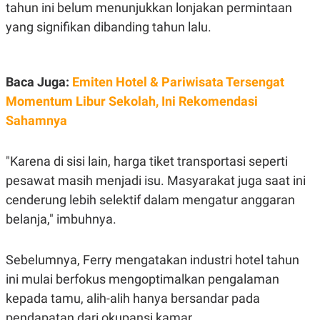
S
A
tahun ini belum menunjukkan lonjakan permintaan
A
G
yang signifikan dibanding tahun lalu.
T
E
D
S
A
T
A
Baca Juga:
Emiten Hotel & Pariwisata Tersengat
K
L
Momentum Libur Sekolah, Ini Rekomendasi
O
I
N
P
Sahamnya
T
S
A
U
N
S
"Karena di sisi lain, harga tiket transportasi seperti
T
V
pesawat masih menjadi isu. Masyarakat juga saat ini
cenderung lebih selektif dalam mengatur anggaran
JARINGAN
belanja," imbuhnya.
K
P
O
R
Sebelumnya, Ferry mengatakan industri hotel tahun
N
E
ini mulai berfokus mengoptimalkan pengalaman
T
S
A
S
kepada tamu, alih-alih hanya bersandar pada
N
R
A
E
pendapatan dari okupansi kamar.