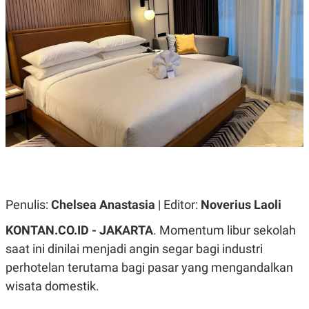
A
A
S
L
I
K
I
E
N
U
D
A
U
N
S
G
T
A
R
N
I
P
I
E
N
L
T
U
E
A
R
N
N
Penulis:
Chelsea Anastasia
| Editor:
Noverius Laoli
G
A
U
S
KONTAN.CO.ID - JAKARTA
. Momentum libur sekolah
S
I
A
O
saat ini dinilai menjadi angin segar bagi industri
H
N
perhotelan terutama bagi pasar yang mengandalkan
A
A
L
wisata domestik.
P
R
E
E