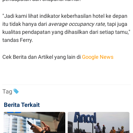
C
L
A
E
D
A
"Jadi kami lihat indikator keberhasilan hotel ke depan
E
S
M
E
itu tidak hanya dari
average occupancy rate,
tapi juga
Y
.
I
kualitas pendapatan yang dihasilkan dari setiap tamu,"
D
tandas Ferry.
L
K
A
I
N
N
Cek Berita dan Artikel yang lain di
Google News
G
E
G
R
A
J
N
A
A
E
N
M
C
I
E
T
Tag
T
E
A
N
Berita Terkait
K
E
A
P
D
A
V
P
E
E
R