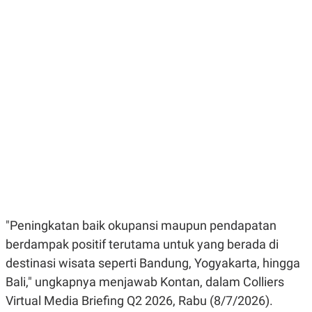
E
E
H
S
A
T
T
Y
A
L
N
E
E
A
N
N
G
A
L
L
I
I
S
S
H
I
S
E
K
X
O
E
L
C
O
U
M
"Peningkatan baik okupansi maupun pendapatan
T
I
berdampak positif terutama untuk yang berada di
V
E
destinasi wisata seperti Bandung, Yogyakarta, hingga
C
Bali," ungkapnya menjawab Kontan, dalam Colliers
O
R
Virtual Media Briefing Q2 2026, Rabu (8/7/2026).
N