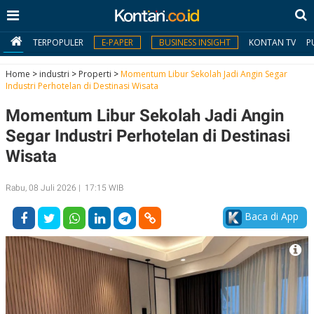
TERPOPULER
E-PAPER
BUSINESS INSIGHT
KONTAN TV
P
Home
>
industri
>
Properti
>
Momentum Libur Sekolah Jadi Angin Segar
Industri Perhotelan di Destinasi Wisata
MY
Momentum Libur Sekolah Jadi Angin
KONTAN
Segar Industri Perhotelan di Destinasi
Daftar
Wisata
Masuk
Rabu, 08 Juli 2026 | 17:15 WIB
Baca di App
BERITA
I
N
N
A
V
S
E
I
S
O
T
N