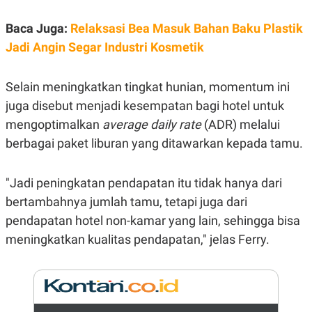
E
R
Baca Juga:
Relaksasi Bea Masuk Bahan Baku Plastik
F
B
O
U
Jadi Angin Segar Industri Kosmetik
K
S
U
I
S
N
Selain meningkatkan tingkat hunian, momentum ini
E
S
juga disebut menjadi kesempatan bagi hotel untuk
S
I
mengoptimalkan
average daily rate
(ADR) melalui
N
berbagai paket liburan yang ditawarkan kepada tamu.
S
I
G
H
"Jadi peningkatan pendapatan itu tidak hanya dari
T
bertambahnya jumlah tamu, tetapi juga dari
S
B
T
E
pendapatan hotel non-kamar yang lain, sehingga bisa
O
L
meningkatkan kualitas pendapatan," jelas Ferry.
C
A
K
N
S
J
E
A
T
O
U
N
P