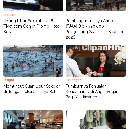
R
T
I
S
Industri
Industri
I
Jelang Libur Sekolah 2026,
Pembangunan Jaya Ancol
N
G
Tiket.com Genjot Promo Hotel
(PJAA) Bidik 720.000
Besar
Pengunjung Saat Libur Sekolah
K
2026
G
M
E
D
I
A
.
I
D
Insight
Keuangan
Memungut Cuan Libur Sekolah
Tumbuhnya Penjualan
di Tengah Tekanan Daya Beli
Kendaraan Jadi Angin Segar
SITEMAP
PROFILE
TERM
Bagi Multifinance
OF
USE
PEDOMAN
PEMBERITAAN
SIBER
PRIVACY