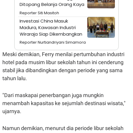
A
I
Ditopang Belanja Orang Kaya
S
V
K
E
Reporter Siti Masitoh
E
Investasi China Masuk
M
E
Madura, Kawasan Industri
N
Wiraraja Siap Dikembangkan
T
E
Reporter Nurtiandriyani Simamora
R
I
Meski demikian, Ferry menilai pertumbuhan industri
A
N
hotel pada musim libur sekolah tahun ini cenderung
L
stabil jika dibandingkan dengan periode yang sama
E
S
tahun lalu.
T
A
R
"Dari maskapai penerbangan juga mungkin
I
menambah kapasitas ke sejumlah destinasi wisata,"
ujarnya.
KANAL
P
I
Namun demikian, menurut dia periode libur sekolah
U
M