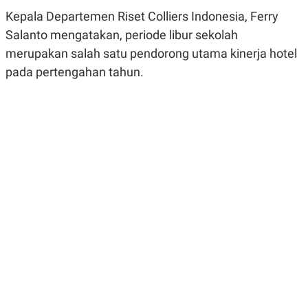
R
G
Kepala Departemen Riset Colliers Indonesia, Ferry
S
I
O
O
Salanto mengatakan, periode libur sekolah
N
N
merupakan salah satu pendorong utama kinerja hotel
A
A
L
L
pada pertengahan tahun.
F
I
N
A
N
C
E
Y
C
A
A
N
R
G
I
T
T
E
A
R
H
.
U
.
.
K
L
E
I
S
F