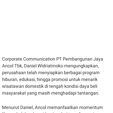
E
E
H
S
A
T
T
Y
A
L
N
E
E
A
N
N
G
A
L
L
I
I
S
S
H
I
S
Corporate Communication PT Pembangunan Jaya
E
K
Ancol Tbk, Daniel Widriatmoko mengungkapkan,
X
O
E
L
perusahaan telah menyiapkan berbagai program
C
O
U
M
hiburan, edukasi, hingga promosi untuk menarik
T
wisatawan domestik di tengah kondisi daya beli
I
V
masyarakat yang masih menghadapi tantangan.
E
C
O
R
Menurut Daniel, Ancol memanfaatkan momentum
N