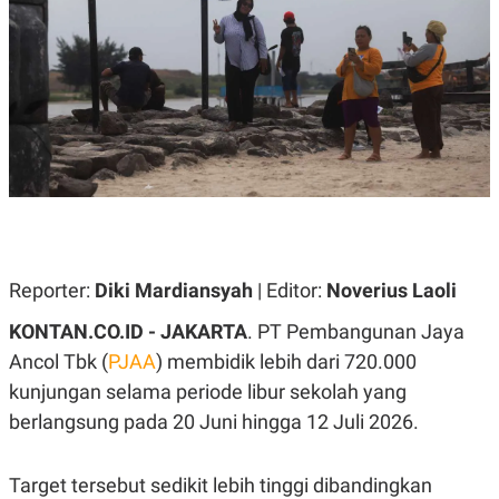
A
A
S
L
I
K
I
E
N
U
D
A
U
N
S
G
T
A
R
N
I
P
I
E
N
L
T
Reporter:
U
E
Diki Mardiansyah
| Editor:
Noverius Laoli
A
R
N
N
KONTAN.CO.ID - JAKARTA
. PT Pembangunan Jaya
G
A
Ancol Tbk (
U
S
PJAA
) membidik lebih dari 720.000
S
I
kunjungan selama periode libur sekolah yang
A
O
H
N
berlangsung pada 20 Juni hingga 12 Juli 2026.
A
A
L
P
R
Target tersebut sedikit lebih tinggi dibandingkan
E
E