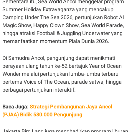
Sementara itu, Sea World Ancol menggelar program
S
A
A
G
Summer Holiday Extravaganza yang mencakup
T
E
D
S
Camping Under The Sea 2026, pertunjukan Robot AI
A
Magic Show, Happy Clown Show, Sea World Parade,
T
A
hingga atraksi Football & Juggling Underwater yang
K
L
memanfaatkan momentum Piala Dunia 2026.
O
I
N
P
T
S
A
U
Di Samudra Ancol, pengunjung dapat menikmati
N
S
perayaan ulang tahun ke-52 bertajuk Year of Ocean
T
V
Wonder melalui pertunjukan lumba-lumba terbaru
bertema Voice of The Ocean, parade satwa, hingga
JARINGAN
berbagai pertunjukan interaktif.
K
P
O
R
Baca Juga:
Strategi Pembangunan Jaya Ancol
N
E
(PJAA) Bidik 580.000 Pengunjung
T
S
A
S
N
R
A
E
Jakarta Bird Land juga menghadirkan program liburan