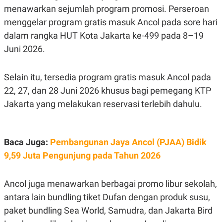
R
T
menawarkan sejumlah program promosi. Perseroan
I
S
menggelar program gratis masuk Ancol pada sore hari
I
dalam rangka HUT Kota Jakarta ke-499 pada 8–19
N
G
Juni 2026.
K
G
M
Selain itu, tersedia program gratis masuk Ancol pada
E
D
22, 27, dan 28 Juni 2026 khusus bagi pemegang KTP
I
Jakarta yang melakukan reservasi terlebih dahulu.
A
.
I
D
Baca Juga:
Pembangunan Jaya Ancol (PJAA) Bidik
9,59 Juta Pengunjung pada Tahun 2026
SITEMAP
PROFILE
TERM
OF
USE
Ancol juga menawarkan berbagai promo libur sekolah,
PEDOMAN
antara lain bundling tiket Dufan dengan produk susu,
PEMBERITAAN
SIBER
paket bundling Sea World, Samudra, dan Jakarta Bird
PRIVACY