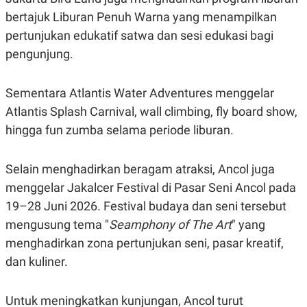
C
L
A
E
bertajuk Liburan Penuh Warna yang menampilkan
D
A
pertunjukan edukatif satwa dan sesi edukasi bagi
E
S
M
E
pengunjung.
Y
.
I
D
Sementara Atlantis Water Adventures menggelar
L
K
A
I
Atlantis Splash Carnival, wall climbing, fly board show,
N
N
hingga fun zumba selama periode liburan.
G
E
G
R
A
J
N
A
Selain menghadirkan beragam atraksi, Ancol juga
A
E
N
M
menggelar Jakalcer Festival di Pasar Seni Ancol pada
C
I
19–28 Juni 2026. Festival budaya dan seni tersebut
E
T
T
E
mengusung tema "
Seamphony of The Art
" yang
A
N
K
menghadirkan zona pertunjukan seni, pasar kreatif,
E
A
dan kuliner.
P
D
A
V
P
E
Untuk meningkatkan kunjungan, Ancol turut
E
R