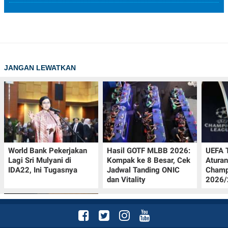
JANGAN LEWATKAN
World Bank Pekerjakan
Hasil GOTF MLBB 2026:
UEFA 
Lagi Sri Mulyani di
Kompak ke 8 Besar, Cek
Aturan
IDA22, Ini Tugasnya
Jadwal Tanding ONIC
Champ
dan Vitality
2026/2