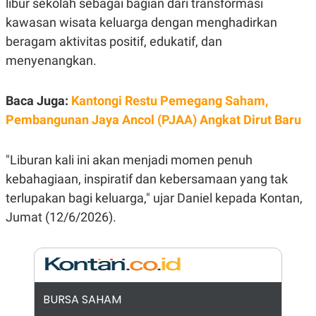
libur sekolah sebagai bagian dari transformasi
E
R
kawasan wisata keluarga dengan menghadirkan
F
B
beragam aktivitas positif, edukatif, dan
O
U
K
S
menyenangkan.
U
I
S
N
E
Baca Juga:
Kantongi Restu Pemegang Saham,
S
S
Pembangunan Jaya Ancol (PJAA) Angkat Dirut Baru
I
N
S
I
"Liburan kali ini akan menjadi momen penuh
G
kebahagiaan, inspiratif dan kebersamaan yang tak
H
T
terlupakan bagi keluarga," ujar Daniel kepada Kontan,
S
B
Jumat (12/6/2026).
T
E
O
L
C
A
K
N
S
J
E
A
T
O
BURSA SAHAM
U
N
P