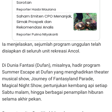
A
I
Sorotan
S
V
Reporter Hasbi Maulana
K
E
E
Saham Emiten CPO Menanjak,
M
Simak Prospek dan
E
N
Rekomendasi Analis
T
E
Reporter Pulina Nityakanti
R
I
Ia menjelaskan, sejumlah program unggulan telah
A
N
disiapkan di seluruh unit rekreasi Ancol.
L
E
S
Di Dunia Fantasi (Dufan), misalnya, hadir program
T
Summer Escape at Dufan yang menghadirkan theater
A
R
musical show, Journey of Fantasyland Parade,
I
Magical Night Show, pertunjukan kembang api setiap
Sabtu malam, hingga berbagai penampilan hiburan
KANAL
selama akhir pekan.
P
I
U
M