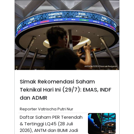
N
S
E
E
W
R
S
E
S
M
E
O
T
N
U
I
P
A
A
K
D
I
V
L
A
S
K
Simak Rekomendasi Saham
O
R
Teknikal Hari Ini (29/7): EMAS, INDF
P
O
dan ADMR
R
A
Reporter Vatrischa Putri Nur
S
I
Daftar Saham PER Terendah
K
N
& Tertinggi LQ45 (28 Juli
I
A
2026), ANTM dan BUMI Jadi
L
T