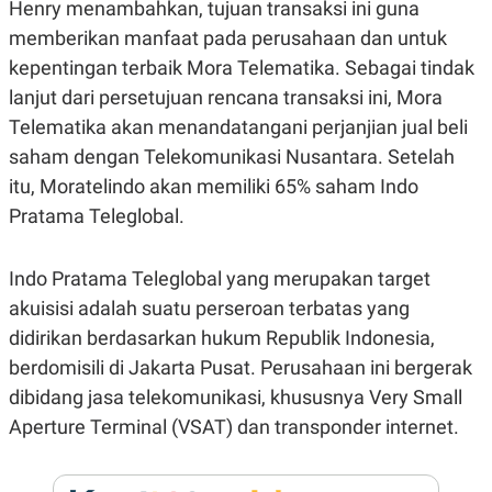
E
Henry menambahkan, tujuan transaksi ini guna
R
memberikan manfaat pada perusahaan dan untuk
F
B
kepentingan terbaik Mora Telematika. Sebagai tindak
O
U
K
S
lanjut dari persetujuan rencana transaksi ini, Mora
U
I
S
N
Telematika akan menandatangani perjanjian jual beli
E
saham dengan Telekomunikasi Nusantara. Setelah
S
S
itu, Moratelindo akan memiliki 65% saham Indo
I
N
Pratama Teleglobal.
S
I
G
Indo Pratama Teleglobal yang merupakan target
H
T
akuisisi adalah suatu perseroan terbatas yang
S
B
didirikan berdasarkan hukum Republik Indonesia,
T
E
O
L
berdomisili di Jakarta Pusat. Perusahaan ini bergerak
C
A
dibidang jasa telekomunikasi, khususnya Very Small
K
N
S
J
Aperture Terminal (VSAT) dan transponder internet.
E
A
T
O
U
N
P