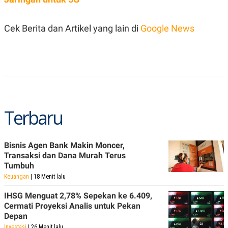
S
A
A
G
T
E
Cek Berita dan Artikel yang lain di
Google News
D
S
A
T
A
K
L
O
I
N
P
T
S
A
U
N
S
Terbaru
T
V
Bisnis Agen Bank Makin Moncer,
JARINGAN
Transaksi dan Dana Murah Terus
Tumbuh
K
P
Keuangan
| 18 Menit lalu
O
R
N
E
IHSG Menguat 2,78% Sepekan ke 6.409,
T
S
Cermati Proyeksi Analis untuk Pekan
A
S
N
R
Depan
A
E
Investasi
| 26 Menit lalu