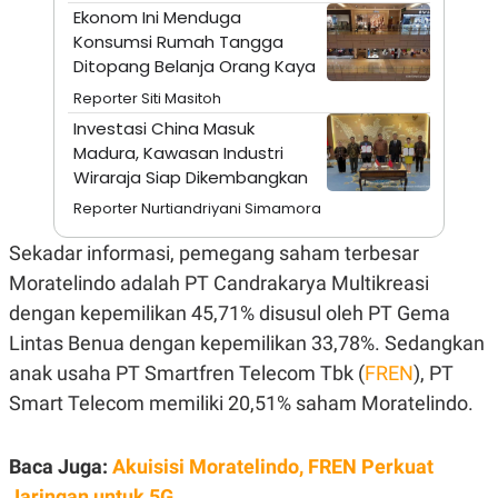
A
I
Ekonom Ini Menduga
S
V
Konsumsi Rumah Tangga
K
E
E
Ditopang Belanja Orang Kaya
M
E
Reporter Siti Masitoh
N
Investasi China Masuk
T
E
Madura, Kawasan Industri
R
Wiraraja Siap Dikembangkan
I
A
Reporter Nurtiandriyani Simamora
N
L
Sekadar informasi, pemegang saham terbesar
E
Moratelindo adalah PT Candrakarya Multikreasi
S
T
dengan kepemilikan 45,71% disusul oleh PT Gema
A
R
Lintas Benua dengan kepemilikan 33,78%. Sedangkan
I
anak usaha PT Smartfren Telecom Tbk (
FREN
), PT
Smart Telecom memiliki 20,51% saham Moratelindo.
KANAL
Baca Juga:
Akuisisi Moratelindo, FREN Perkuat
P
I
U
M
Jaringan untuk 5G