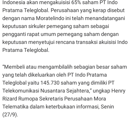
Indonesia akan mengakuisisi 65% saham PT Indo
A
A
S
L
Pratama Teleglobal. Perusahaan yang kerap disebut
I
dengan nama Moratelindo ini telah menandatangani
K
I
keputusan sirkuler pemegang saham sebagai
E
N
U
D
pengganti rapat umum pemegang saham dengan
A
U
N
S
keputusan menyetujui rencana transaksi akuisisi Indo
G
T
Pratama Teleglobal.
A
R
N
I
P
I
“Membeli atau mengambilalih sebagian besar saham
E
N
L
T
yang telah dikeluarkan oleh PT Indo Pratama
U
E
A
R
Teleglobal yaitu 145.730 saham yang dimiliki PT
N
N
Telekomunikasi Nusantara Sejahtera,” ungkap Henry
G
A
U
S
Rizard Rumopa Sekretaris Perusahaan Mora
S
I
A
O
Telematika dalam keterbukaan informasi, Senin
H
N
(27/9).
A
A
L
P
R
E
E