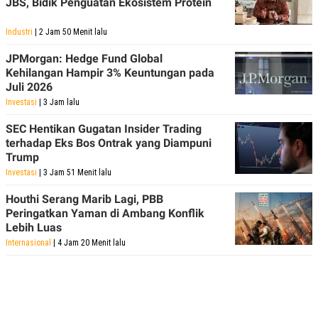
JBS, Bidik Penguatan Ekosistem Protein
R
T
I
S
Industri
| 2 Jam 50 Menit lalu
I
N
JPMorgan: Hedge Fund Global
G
Kehilangan Hampir 3% Keuntungan pada
K
Juli 2026
G
Investasi
| 3 Jam lalu
M
E
D
SEC Hentikan Gugatan Insider Trading
I
terhadap Eks Bos Ontrak yang Diampuni
A
Trump
.
I
Investasi
| 3 Jam 51 Menit lalu
D
Houthi Serang Marib Lagi, PBB
Peringatkan Yaman di Ambang Konflik
Lebih Luas
SITEMAP
PROFILE
TERM
Internasional
| 4 Jam 20 Menit lalu
OF
USE
PEDOMAN
PEMBERITAAN
SIBER
PRIVACY