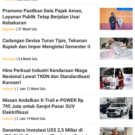
C
L
A
E
Pramono Pastikan Data Pajak Aman,
D
A
E
S
Layanan Publik Tetap Berjalan Usai
M
E
Kebakaran
Y
.
Regional
| 37 Menit lalu
I
D
Cadangan Devisa Turun Tipis, Tekanan
L
K
Rupiah dan Impor Mengintai Semester II
A
I
N
N
G
E
Nasional
| 54 Menit lalu
G
R
A
J
Hino Perkuat Industri Kendaraan Niaga
N
A
Nasional Lewat TKDN dan Standardisasi
A
E
N
M
Karoseri
C
I
Industri
| 1 Jam 12 Menit lalu
E
T
T
E
Nissan Andalkan X-Trail e-POWER Rp
A
N
K
795 Juta untuk Genjot Pasar SUV
Elektrifikasi
E
A
P
D
Industri
| 2 Jam 19 Menit lalu
A
V
P
E
Danantara Investasi US$ 2,5 Miliar di
E
R