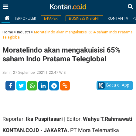
TERPOPULER
E-PAPER
BUSINESS INSIGHT
KONTAN TV
P
Home
>
industri
>
Moratelindo akan mengakuisisi 65% saham Indo Pratama
Teleglobal
MY
Moratelindo akan mengakuisisi 65%
KONTAN
saham Indo Pratama Teleglobal
Daftar
Senin, 27 September 2021 | 22:47 WIB
Masuk
Baca di App
BERITA
I
N
N
A
Reporter:
Ika Puspitasari
| Editor:
Wahyu T.Rahmawati
V
S
E
I
KONTAN.CO.ID - JAKARTA.
PT Mora Telematika
S
O
T
N