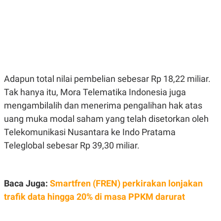
E
E
H
S
A
T
T
Y
A
L
N
E
E
A
N
N
G
A
L
L
Adapun total nilai pembelian sebesar Rp 18,22 miliar.
I
I
Tak hanya itu, Mora Telematika Indonesia juga
S
S
H
I
mengambilalih dan menerima pengalihan hak atas
S
uang muka modal saham yang telah disetorkan oleh
E
K
X
O
Telekomunikasi Nusantara ke Indo Pratama
E
L
Teleglobal sebesar Rp 39,30 miliar.
C
O
U
M
T
I
V
Baca Juga:
Smartfren (FREN) perkirakan lonjakan
E
C
trafik data hingga 20% di masa PPKM darurat
O
R
N