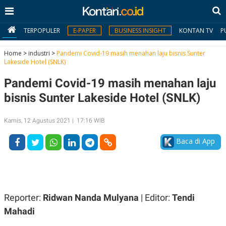
TERPOPULER
E-PAPER
BUSINESS INSIGHT
KONTAN TV
P
Home
>
industri
>
Pandemi Covid-19 masih menahan laju bisnis Sunter
Lakeside Hotel (SNLK)
MY
Pandemi Covid-19 masih menahan laju
KONTAN
bisnis Sunter Lakeside Hotel (SNLK)
Daftar
Kamis, 12 Agustus 2021 | 17:16 WIB
Masuk
Baca di App
BERITA
I
N
N
A
Reporter:
Ridwan Nanda Mulyana
| Editor:
Tendi
V
S
E
I
Mahadi
S
O
T
N