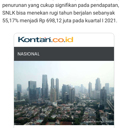
E
E
penurunan yang cukup signifikan pada pendapatan,
H
S
A
T
SNLK bisa menekan rugi tahun berjalan sebanyak
T
Y
A
L
55,17% menjadi Rp 698,12 juta pada kuartal I 2021.
N
E
E
A
N
N
G
A
L
L
I
I
NASIONAL
S
S
H
I
S
E
K
X
O
E
L
C
O
U
M
T
I
V
E
C
O
R
N