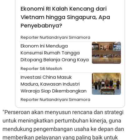
E
R
Ekonomi RI Kalah Kencang dari
F
B
Vietnam hingga Singapura, Apa
O
U
Penyebabnya?
K
S
U
I
S
N
Reporter Nurtiandriyani Simamora
E
S
Ekonom Ini Menduga
S
Konsumsi Rumah Tangga
I
Ditopang Belanja Orang Kaya
N
S
Reporter Siti Masitoh
I
G
Investasi China Masuk
H
Madura, Kawasan Industri
T
Wiraraja Siap Dikembangkan
S
B
T
E
Reporter Nurtiandriyani Simamora
O
L
C
A
"Perseroan akan menyusun rencana dan strategi
K
N
S
J
untuk meningkatkan pertumbuhan kinerja, guna
E
A
T
O
mendukung pengembangan usaha ke depan dan
U
N
memberikan pelayanan yang paling baik untuk
P