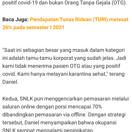
positif covid-19 dan bukan Orang Tanpa Gejala (OTG).
A
I
S
V
K
E
E
Baca Juga:
Pendapatan Tunas Ridean (TURI) melesat
M
E
26% pada semester I 2021
N
T
E
R
I
"Saat ini sebagian besar yang masuk dalam kategori
A
ini adalah tamu-tamu korporat yang sudah jelas. Jadi
N
kami tidak menerima pasien OTG atau yang positif
L
E
covid. Kami hanya melayani karantina sehat," terang
S
T
Daniel.
A
R
I
Kedua, SNLK pun menggencarkan pemasaran melalui
saluran online dengan porsi mencapai 70%
KANAL
dibandingkan pemasaran via offline. Dengan strategi
tersebut, Daniel menyampaikan bahwa okupansi
P
I
U
M
SNLK sempat mengalami peningkatan.