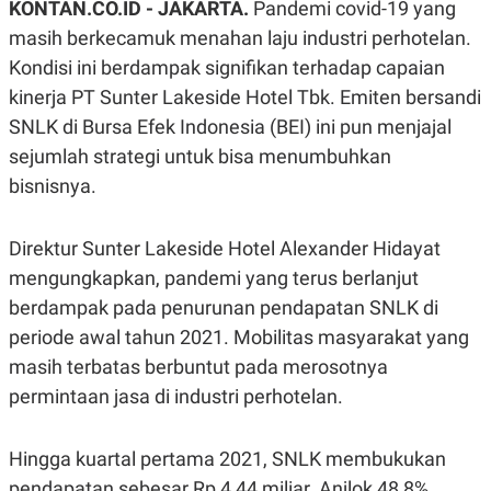
KONTAN.CO.ID - JAKARTA.
Pandemi covid-19 yang
A
A
S
L
masih berkecamuk menahan laju industri perhotelan.
I
Kondisi ini berdampak signifikan terhadap capaian
K
I
kinerja PT Sunter Lakeside Hotel Tbk. Emiten bersandi
E
N
U
D
SNLK di Bursa Efek Indonesia (BEI) ini pun menjajal
A
U
N
S
sejumlah strategi untuk bisa menumbuhkan
G
T
bisnisnya.
A
R
N
I
P
I
Direktur Sunter Lakeside Hotel Alexander Hidayat
E
N
L
T
mengungkapkan, pandemi yang terus berlanjut
U
E
A
R
berdampak pada penurunan pendapatan SNLK di
N
N
periode awal tahun 2021. Mobilitas masyarakat yang
G
A
U
S
masih terbatas berbuntut pada merosotnya
S
I
A
O
permintaan jasa di industri perhotelan.
H
N
A
A
L
Hingga kuartal pertama 2021, SNLK membukukan
P
R
pendapatan sebesar Rp 4,44 miliar. Anjlok 48,8%
E
E