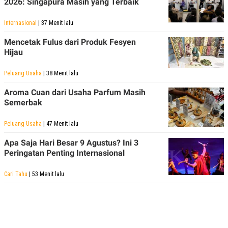
2026: Singapura Masih yang Terbaik
R
T
I
S
Internasional
| 37 Menit lalu
I
N
Mencetak Fulus dari Produk Fesyen
G
Hijau
K
G
Peluang Usaha
| 38 Menit lalu
M
E
D
Aroma Cuan dari Usaha Parfum Masih
I
Semerbak
A
.
I
Peluang Usaha
| 47 Menit lalu
D
Apa Saja Hari Besar 9 Agustus? Ini 3
Peringatan Penting Internasional
SITEMAP
PROFILE
TERM
Cari Tahu
| 53 Menit lalu
OF
USE
PEDOMAN
PEMBERITAAN
SIBER
PRIVACY