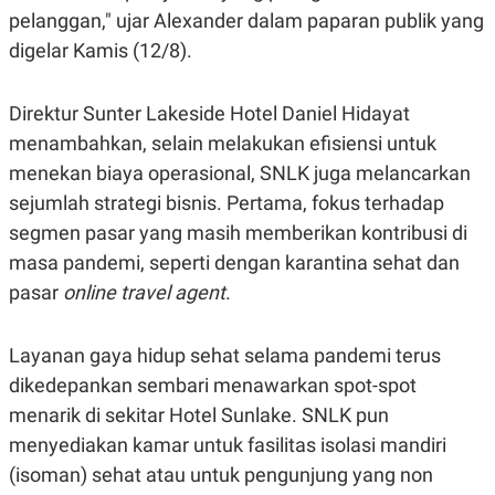
pelanggan," ujar Alexander dalam paparan publik yang
N
S
E
E
digelar Kamis (12/8).
W
R
S
E
S
M
E
O
Direktur Sunter Lakeside Hotel Daniel Hidayat
T
N
menambahkan, selain melakukan efisiensi untuk
U
I
P
A
menekan biaya operasional, SNLK juga melancarkan
A
K
sejumlah strategi bisnis. Pertama, fokus terhadap
D
I
V
L
segmen pasar yang masih memberikan kontribusi di
A
masa pandemi, seperti dengan karantina sehat dan
S
K
pasar
online travel agent
.
O
R
P
O
Layanan gaya hidup sehat selama pandemi terus
R
dikedepankan sembari menawarkan spot-spot
A
S
menarik di sekitar Hotel Sunlake. SNLK pun
I
menyediakan kamar untuk fasilitas isolasi mandiri
K
N
I
A
(isoman) sehat atau untuk pengunjung yang non
L
T