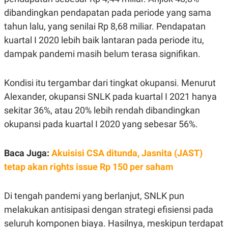
R
G
dibandingkan pendapatan pada periode yang sama
S
I
O
O
tahun lalu, yang senilai Rp 8,68 miliar. Pendapatan
N
N
kuartal I 2020 lebih baik lantaran pada periode itu,
A
A
L
L
dampak pandemi masih belum terasa signifikan.
F
I
N
A
Kondisi itu tergambar dari tingkat okupansi. Menurut
N
Alexander, okupansi SNLK pada kuartal I 2021 hanya
C
E
sekitar 36%, atau 20% lebih rendah dibandingkan
Y
C
okupansi pada kuartal I 2020 yang sebesar 56%.
A
A
N
R
G
I
T
T
Baca Juga:
Akuisisi CSA ditunda, Jasnita (JAST)
E
A
tetap akan rights issue Rp 150 per saham
R
H
.
U
.
.
Di tengah pandemi yang berlanjut, SNLK pun
K
L
melakukan antisipasi dengan strategi efisiensi pada
E
I
S
F
seluruh komponen biaya. Hasilnya, meskipun terdapat