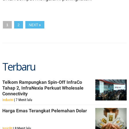
S
A
A
G
T
E
D
S
A
T
1
2
NEXT
A
K
L
O
I
N
P
T
S
A
U
N
S
Terbaru
T
V
Telkom Rampungkan Spin-Off InfraCo
JARINGAN
Tahap 2, InfraNexia Perkuat Wholesale
Connectivity
K
P
Industri
| 7 Menit lalu
O
R
N
E
Harga Emas Terangkat Pelemahan Dolar
T
S
A
S
N
R
A
E
Insight
| 8 Menit lalu