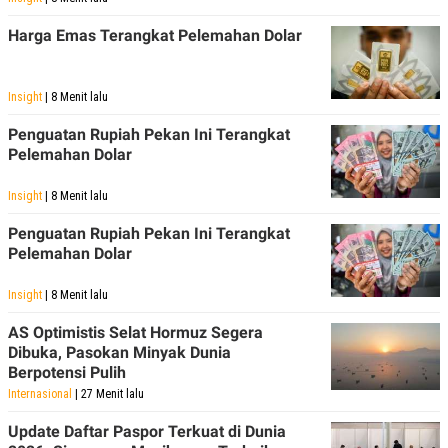
C
L
A
E
Harga Emas Terangkat Pelemahan Dolar
D
A
E
S
M
E
Y
.
Insight
| 8 Menit lalu
I
D
Penguatan Rupiah Pekan Ini Terangkat
L
K
Pelemahan Dolar
A
I
N
N
G
E
Insight
| 8 Menit lalu
G
R
A
J
Penguatan Rupiah Pekan Ini Terangkat
N
A
Pelemahan Dolar
A
E
N
M
C
I
Insight
| 8 Menit lalu
E
T
T
E
AS Optimistis Selat Hormuz Segera
A
N
K
Dibuka, Pasokan Minyak Dunia
Berpotensi Pulih
E
A
P
D
Internasional
| 27 Menit lalu
A
V
P
E
Update Daftar Paspor Terkuat di Dunia
E
R