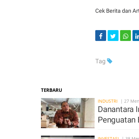
Cek Berita dan Art
Tag
TERBARU
INDUSTRI
| 27 Meni
Danantara In
Penguatan 
INVESTASI
| 38 Men