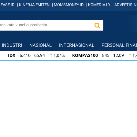
EASE.ID
|
KINERJA EMITEN
|
MOMSMONEY.ID
|
KGMEDIA.ID
|
ADVERTISIN
INDUSTRI
NASIONAL
INTERNASIONAL
PERSONAL FINA
IDX
6.410 65,94
KOMPAS100
845 12,09
1,04%
1,
KOMPAS100
845 12,09
LQ45
640 9,44
1,45%
1,5
LQ45
640 9,44
ISSI
222 2,82
IDX3
1,50%
1,29%