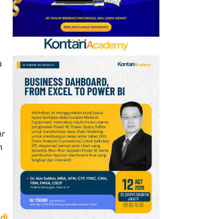
a
ar
n
di