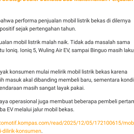
hwa performa penjualan mobil listrik bekas di dilernya
positif sejak pertengahan tahun.
njualan mobil listrik malah naik. Tidak ada masalah sama
itu Ioniq. Ioniq 5, Wuling Air EV, sampai Binguo masih laku
yak konsumen mulai melirik mobil listrik bekas karena
bih masuk akal dibanding membeli baru, sementara kondi
 kendaraan masih sangat layak pakai.
 biaya operasional juga membuat beberapa pembeli perta
ba EV melalui jalur mobil bekas.
/otomotif.kompas.com/read/2025/12/05/172100615/mobi
i-dilirik-konsumen
.