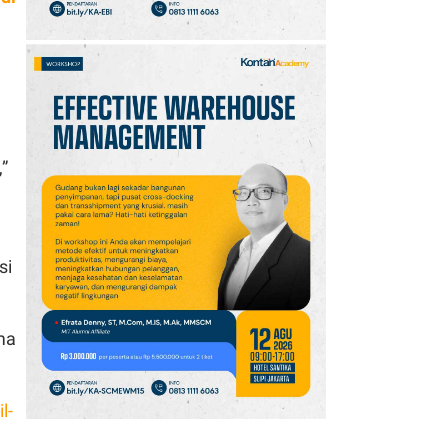
,”
si
ma
l-