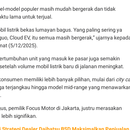
l-model populer masih mudah bergerak dan tidak
u lama untuk terjual.
bil listrik bekas lumayan bagus. Yang paling sering ya
nguo, Cloud EV, itu semua masih bergerak,” ujarnya kepad
at (5/12/2025).
pertumbuhan unit yang masuk ke pasar juga semakin
setelah volume mobil listrik baru di jalanan meningkat.
onsumen memiliki lebih banyak pilihan, mulai dari
city c
arga terjangkau hingga model mid-range yang menawarka
.
us, pemilik Focus Motor di Jakarta, justru merasakan
lebih signifikan.
i Strategi Dealer Daihatsu BSD Maksimalkan Penjualan 