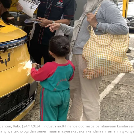
 Banten, Rabu (24/1/2024). Industri multifinance optimistis pembiayaan kendaraa
embangnya teknologi dan penerimaan masyarakat akan kendaraan ramah lingkung