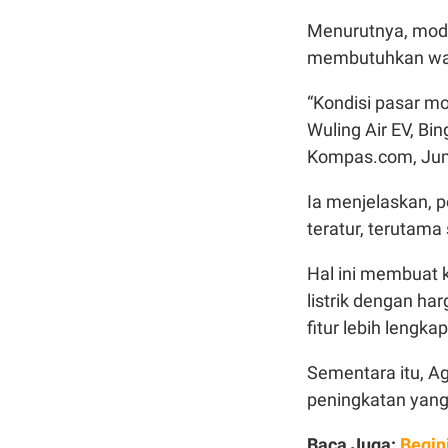
Menurutnya, mode
membutuhkan wakt
“Kondisi pasar mo
Wuling Air EV, Bi
Kompas.com, Jum
Ia menjelaskan, 
teratur, terutama 
Hal ini membuat k
listrik dengan h
fitur lebih lengkap
Sementara itu, Ag
peningkatan yang 
Baca Juga:
Begin