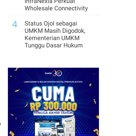
InfraNexia Perkuat
Wholesale Connectivity
4
Status Ojol sebagai
UMKM Masih Digodok,
Kementerian UMKM
Tunggu Dasar Hukum
5
Changhong Indonesia
Perpanjang Garansi
Produk hingga 25 Tahun
a