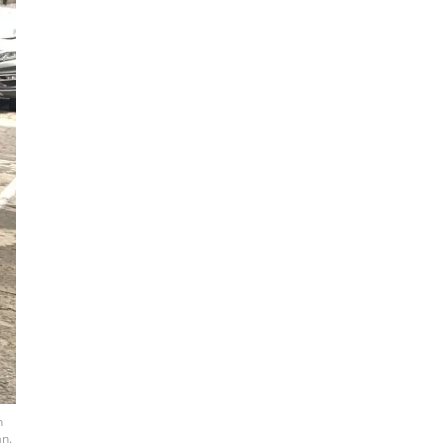
n
an.