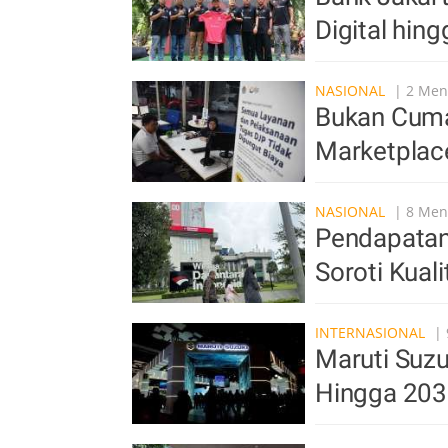
Digital hin
NASIONAL
| 2 Meni
Bukan Cuma 
Marketplac
NASIONAL
| 8 Meni
Pendapatan
Soroti Kual
INTERNASIONAL
| 
Maruti Suzu
Hingga 20