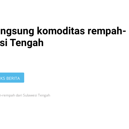
langsung komoditas rempah-
si Tengah
KS BERITA
ah-rempah dari Sulawesi Tengah