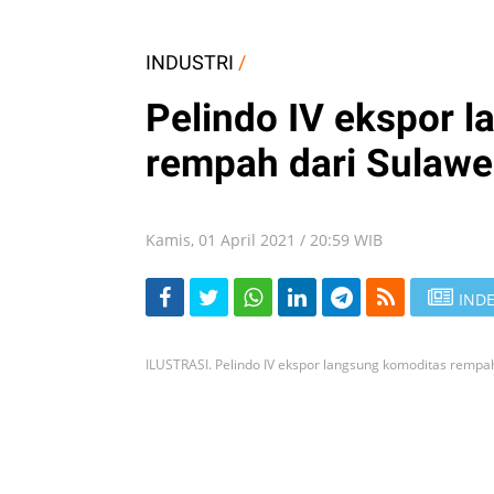
INDUSTRI
/
Pelindo IV ekspor 
rempah dari Sulawe
Kamis, 01 April 2021 / 20:59 WIB
INDE
ILUSTRASI. Pelindo IV ekspor langsung komoditas remp