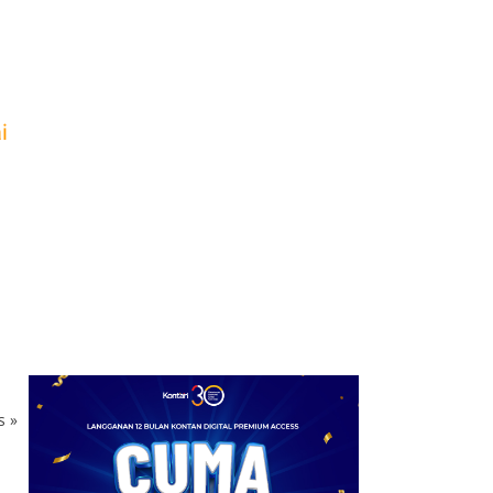
7
Bisnis Ramen di
Indonesia Mulai
Melandai, Daya Beli Jadi
Tantangan
i
8
Pajak Rumah Sewa
Berpotensi Menekan
Minat Investor Properti,
Ini Alasannya
9
Usai Pajak Marketplace
Ditunda, Blibli Fokus
Rampungkan Perbaikan
Sistem
10
ks
»
Bukan November,
Asosiasi Usul Pajak
Marketplace Mulai