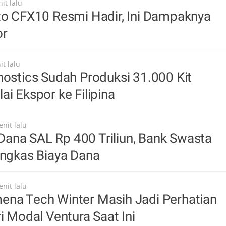
it lalu
to CFX10 Resmi Hadir, Ini Dampaknya
or
t lalu
nostics Sudah Produksi 31.000 Kit
ai Ekspor ke Filipina
nit lalu
ana SAL Rp 400 Triliun, Bank Swasta
angkas Biaya Dana
nit lalu
ena Tech Winter Masih Jadi Perhatian
ri Modal Ventura Saat Ini