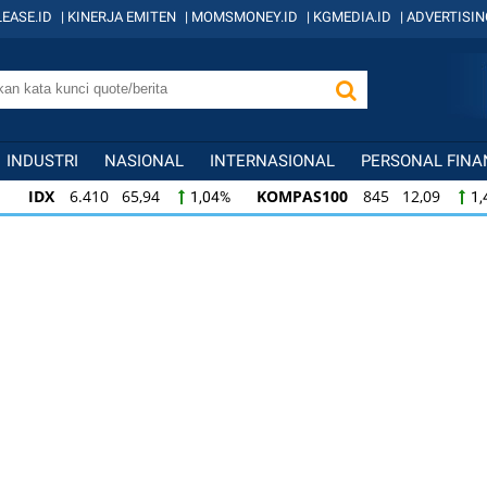
EASE.ID
|
KINERJA EMITEN
|
MOMSMONEY.ID
|
KGMEDIA.ID
|
ADVERTISIN
INDUSTRI
NASIONAL
INTERNASIONAL
PERSONAL FINA
IDX
6.410 65,94
KOMPAS100
845 12,09
1,04%
1,
KOMPAS100
845 12,09
LQ45
640 9,44
1,45%
1,5
LQ45
640 9,44
ISSI
222 2,82
IDX3
1,50%
1,29%