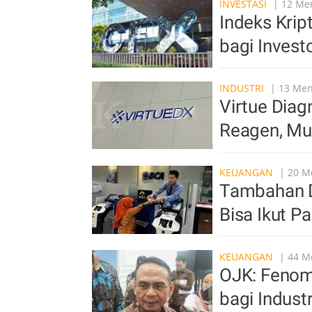
INVESTASI
| 12 Men
Indeks Krip
bagi Invest
INDUSTRI
| 13 Meni
Virtue Diag
Reagen, Mul
KEUANGAN
| 20 Me
Tambahan D
Bisa Ikut P
KEUANGAN
| 44 Me
OJK: Fenom
bagi Indust