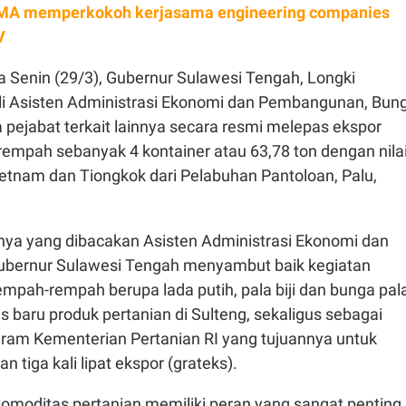
MA memperkokoh kerjasama engineering companies
V
 Senin (29/3), Gubernur Sulawesi Tengah, Longki
ili Asisten Administrasi Ekonomi dan Pembangunan, Bun
 pejabat terkait lainnya secara resmi melepas ekspor
empah sebanyak 4 kontainer atau 63,78 ton dengan nila
Vietnam dan Tiongkok dari Pelabuhan Pantoloan, Palu,
.
a yang dibacakan Asisten Administrasi Ekonomi dan
bernur Sulawesi Tengah menyambut baik kegiatan
mpah-rempah berupa lada putih, pala biji dan bunga pal
 baru produk pertanian di Sulteng, sekaligus sebagai
ram Kementerian Pertanian RI yang tujuannya untuk
 tiga kali lipat ekspor (grateks).
komoditas pertanian memiliki peran yang sangat penting