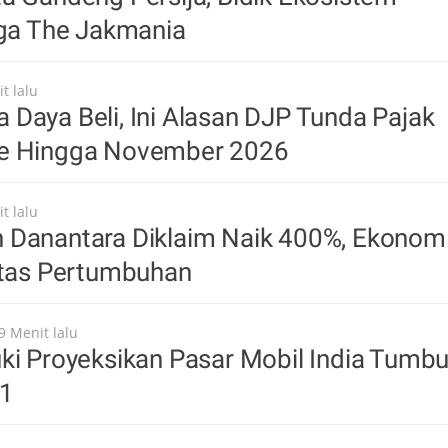
gga The Jakmania
t lalu
Daya Beli, Ini Alasan DJP Tunda Pajak
e Hingga November 2026
t lalu
 Danantara Diklaim Naik 400%, Ekonom
itas Pertumbuhan
9 Menit lalu
ki Proyeksikan Pasar Mobil India Tumb
31