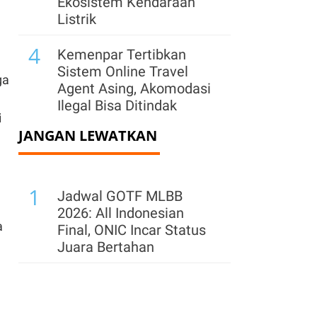
Ekosistem Kendaraan
Listrik
4
Kemenpar Tertibkan
Sistem Online Travel
ga
Agent Asing, Akomodasi
Ilegal Bisa Ditindak
i
JANGAN LEWATKAN
5
Indonesia Bidik
Kerjasama Industri
Manufaktur di BRICS, Ini
1
Sektor Andalannya
Jadwal GOTF MLBB
2026: All Indonesian
6
a
Kemenpar: 259
Final, ONIC Incar Status
Akomodasi Tak Berizin
Juara Bertahan
Sudah Dihapus dari
Platform OTA per
Agustus 2026