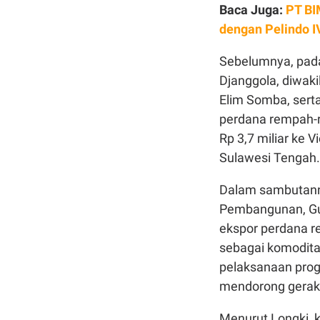
Baca Juga:
PT BI
dengan Pelindo I
Sebelumnya, pada
Djanggola, diwak
Elim Somba, serta
perdana rempah-r
Rp 3,7 miliar ke 
Sulawesi Tengah
Dalam sambutanny
Pembangunan, Gu
ekspor perdana re
sebagai komoditas
pelaksanaan prog
mendorong gerakan
Menurut Longki, 