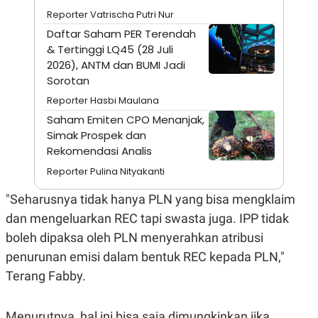
N
S
Reporter Vatrischa Putri Nur
E
E
Daftar Saham PER Terendah
W
R
S
E
& Tertinggi LQ45 (28 Juli
S
M
2026), ANTM dan BUMI Jadi
E
O
Sorotan
T
N
U
I
Reporter Hasbi Maulana
P
A
Saham Emiten CPO Menanjak,
A
K
D
I
Simak Prospek dan
V
L
Rekomendasi Analis
A
S
Reporter Pulina Nityakanti
K
O
"Seharusnya tidak hanya PLN yang bisa mengklaim
R
P
dan mengeluarkan REC tapi swasta juga. IPP tidak
O
R
boleh dipaksa oleh PLN menyerahkan atribusi
A
penurunan emisi dalam bentuk REC kepada PLN,"
S
I
Terang Fabby.
K
N
I
A
L
T
Menurutnya, hal ini bisa saja dimungkinkan jika