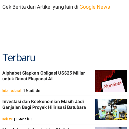
R
T
Cek Berita dan Artikel yang lain di
Google News
I
S
I
N
G
K
G
M
E
D
Terbaru
I
A
.
I
Alphabet Siapkan Obligasi US$25 Miliar
D
untuk Danai Ekspansi AI
Internasional
| 1 Menit lalu
SITEMAP
PROFILE
TERM
OF
Investasi dan Keekonomian Masih Jadi
USE
Ganjalan Bagi Proyek Hilirisasi Batubara
PEDOMAN
PEMBERITAAN
Industri
| 1 Menit lalu
SIBER
PRIVACY