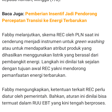
E
E
H
S
A
T
T
Y
Baca Juga:
Pemberian Insentif Jadi Pendorong
A
L
Percepatan Transisi ke Energi Terbarukan
N
E
E
A
N
N
Fabby melanjutkan, skema REC oleh PLN saat ini
G
A
L
L
cenderung menjadi instrumen untuk
green washing
I
I
S
S
atau untuk mendapatkan atribut produk yang
H
I
dihasilkan menggunakan listrik yang berasal dari
S
pembangkit energi. Langkah ini dinilai tak sejalan
E
K
X
O
dengan tujuan awal REC yakni mendorong
E
L
C
O
pemanfaatan energi terbarukan.
U
M
T
I
Fabby mengungkapkan, ketentuan terkait REC perlu
V
E
diatur oleh pemerintah. Bahkan, aturan ini dinilai bisa
C
O
termuat dalam RUU EBT yang kini tengah berproses.
R
N