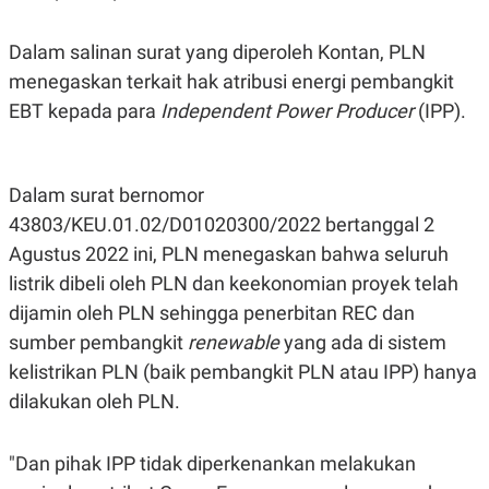
S
A
A
G
T
E
Dalam salinan surat yang diperoleh Kontan, PLN
D
S
A
menegaskan terkait hak atribusi energi pembangkit
T
EBT kepada para
Independent Power Producer
(IPP).
A
K
L
O
I
N
P
T
S
Dalam surat bernomor
A
U
43803/KEU.01.02/D01020300/2022 bertanggal 2
N
S
T
Agustus 2022 ini, PLN menegaskan bahwa seluruh
V
listrik dibeli oleh PLN dan keekonomian proyek telah
dijamin oleh PLN sehingga penerbitan REC dan
JARINGAN
sumber pembangkit
renewable
yang ada di sistem
kelistrikan PLN (baik pembangkit PLN atau IPP) hanya
K
P
O
R
dilakukan oleh PLN.
N
E
T
S
A
S
N
R
"Dan pihak IPP tidak diperkenankan melakukan
A
E