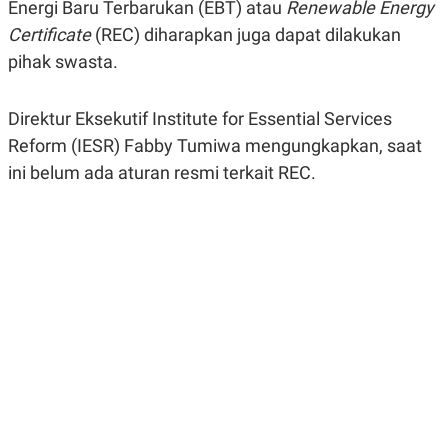
Energi Baru Terbarukan (EBT) atau
Renewable Energy
A
A
S
L
Certificate
(REC) diharapkan juga dapat dilakukan
I
pihak swasta.
K
I
E
N
U
D
Direktur Eksekutif Institute for Essential Services
A
U
N
S
Reform (IESR) Fabby Tumiwa mengungkapkan, saat
G
T
A
R
ini belum ada aturan resmi terkait REC.
N
I
P
I
E
N
L
T
U
E
A
R
N
N
G
A
U
S
S
I
A
O
H
N
A
A
L
P
R
E
E