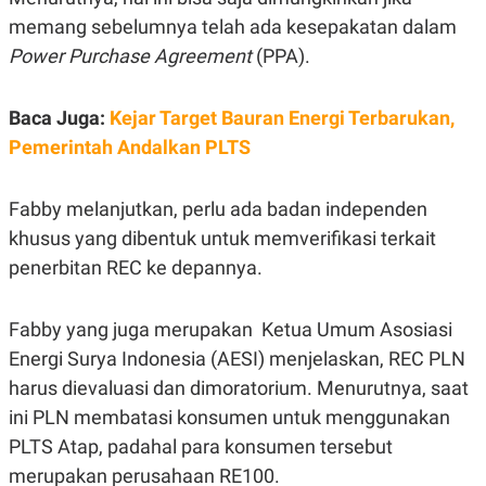
A
I
S
V
memang sebelumnya telah ada kesepakatan dalam
K
E
Power Purchase Agreement
(PPA).
E
M
E
N
Baca Juga:
Kejar Target Bauran Energi Terbarukan,
T
Pemerintah Andalkan PLTS
E
R
I
A
Fabby melanjutkan, perlu ada badan independen
N
khusus yang dibentuk untuk memverifikasi terkait
L
E
penerbitan REC ke depannya.
S
T
A
Fabby yang juga merupakan Ketua Umum Asosiasi
R
I
Energi Surya Indonesia (AESI) menjelaskan, REC PLN
harus dievaluasi dan dimoratorium. Menurutnya, saat
KANAL
ini PLN membatasi konsumen untuk menggunakan
PLTS Atap, padahal para konsumen tersebut
P
I
merupakan perusahaan RE100.
U
M