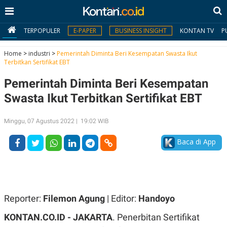
TERPOPULER
E-PAPER
BUSINESS INSIGHT
KONTAN TV
P
Home
>
industri
>
Pemerintah Diminta Beri Kesempatan Swasta Ikut
Terbitkan Sertifikat EBT
MY
Pemerintah Diminta Beri Kesempatan
KONTAN
Swasta Ikut Terbitkan Sertifikat EBT
Daftar
Minggu, 07 Agustus 2022 | 19:02 WIB
Masuk
Baca di App
BERITA
I
N
N
A
Reporter:
Filemon Agung
| Editor:
Handoyo
V
S
E
I
KONTAN.CO.ID -
JAKARTA
. Penerbitan Sertifikat
S
O
T
N