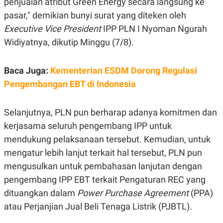
penjualan atribut Green Energy secara langsung ke
C
L
A
E
pasar," demikian bunyi surat yang diteken oleh
D
A
E
S
Executive Vice President
IPP PLN I Nyoman Ngurah
M
E
Widiyatnya, dikutip Minggu (7/8).
Y
.
I
D
Baca Juga:
Kementerian ESDM Dorong Regulasi
L
K
A
I
Pengembangan EBT di Indonesia
N
N
G
E
G
R
A
J
Selanjutnya, PLN pun berharap adanya komitmen dan
N
A
kerjasama seluruh pengembang IPP untuk
A
E
N
M
mendukung pelaksanaan tersebut. Kemudian, untuk
C
I
E
T
mengatur lebih lanjut terkait hal tersebut, PLN pun
T
E
mengusulkan untuk pembahasan lanjutan dengan
A
N
K
pengembang IPP EBT terkait Pengaturan REC yang
E
A
dituangkan dalam
Power Purchase Agreement
(PPA)
P
D
A
V
atau Perjanjian Jual Beli Tenaga Listrik (PJBTL).
P
E
E
R