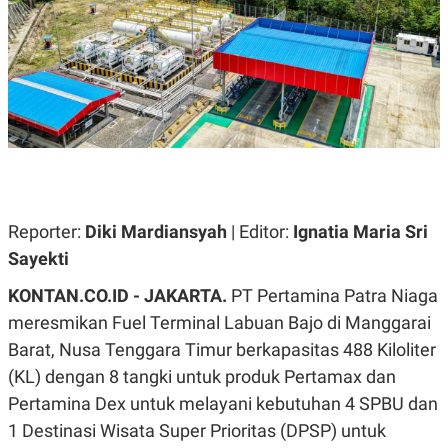
A
A
S
L
I
K
I
E
N
U
D
A
U
N
S
G
T
A
R
N
I
P
I
E
N
Reporter:
Diki Mardiansyah
| Editor:
Ignatia Maria Sri
L
T
Sayekti
U
E
A
R
N
N
KONTAN.CO.ID - JAKARTA.
PT Pertamina Patra Niaga
G
A
meresmikan Fuel Terminal Labuan Bajo di Manggarai
U
S
S
I
Barat, Nusa Tenggara Timur berkapasitas 488 Kiloliter
A
O
H
N
(KL) dengan 8 tangki untuk produk Pertamax dan
A
A
Pertamina Dex untuk melayani kebutuhan 4 SPBU dan
L
1 Destinasi Wisata Super Prioritas (DPSP) untuk
P
R
E
E