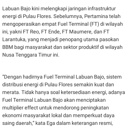
E
R
Labuan Bajo kini melengkapi jaringan infrastruktur
F
B
energi di Pulau Flores. Sebelumnya, Pertamina telah
O
U
K
S
mengoperasikan empat Fuel Terminal (FT) di wilayah
U
I
ini, yakni FT Reo, FT Ende, FT Maumere, dan FT
S
N
E
Larantuka, yang menjadi penopang utama pasokan
S
S
BBM bagi masyarakat dan sektor produktif di wilayah
I
Nusa Tenggara Timur ini.
N
S
I
G
H
“Dengan hadirnya Fuel Terminal Labuan Bajo, sistem
T
distribusi energi di Pulau Flores semakin kuat dan
S
B
T
E
merata. Tidak hanya soal ketersediaan energi, adanya
O
L
C
A
Fuel Terminal Labuan Bajo akan menciptakan
K
N
multiplier effect untuk mendorong peningkatan
S
J
E
A
ekonomi masyarakat lokal dan memperkuat daya
T
O
U
N
saing daerah,” kata Ega dalam keterangan resmi,
P