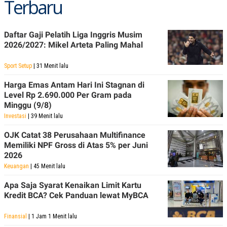
Terbaru
R
T
I
S
I
Daftar Gaji Pelatih Liga Inggris Musim
N
2026/2027: Mikel Arteta Paling Mahal
G
K
G
Sport Setup
| 31 Menit lalu
M
E
Harga Emas Antam Hari Ini Stagnan di
D
Level Rp 2.690.000 Per Gram pada
I
Minggu (9/8)
A
.
Investasi
| 39 Menit lalu
I
D
OJK Catat 38 Perusahaan Multifinance
Memiliki NPF Gross di Atas 5% per Juni
2026
Keuangan
| 45 Menit lalu
SITEMAP
PROFILE
TERM
OF
Apa Saja Syarat Kenaikan Limit Kartu
USE
Kredit BCA? Cek Panduan lewat MyBCA
PEDOMAN
PEMBERITAAN
SIBER
Finansial
| 1 Jam 1 Menit lalu
PRIVACY