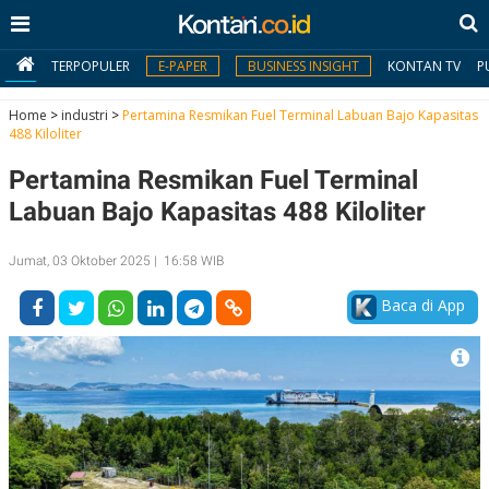
TERPOPULER
E-PAPER
BUSINESS INSIGHT
KONTAN TV
P
Home
>
industri
>
Pertamina Resmikan Fuel Terminal Labuan Bajo Kapasitas
488 Kiloliter
MY
Pertamina Resmikan Fuel Terminal
KONTAN
Labuan Bajo Kapasitas 488 Kiloliter
Daftar
Jumat, 03 Oktober 2025 | 16:58 WIB
Masuk
Baca di App
BERITA
I
N
N
A
V
S
E
I
S
O
T
N