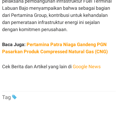
pelaksana pembangunan infrastruktur Fuel Terminal
C
L
A
E
Labuan Bajo menyampaikan bahwa sebagai bagian
D
A
E
S
dari Pertamina Group, kontribusi untuk kehandalan
M
E
dan pemerataan infrastruktur energi ini sejalan
Y
.
I
dengan komitmen perusahaan.
D
L
K
A
I
Baca Juga:
Pertamina Patra Niaga Gandeng PGN
N
N
G
E
Pasarkan Produk Compressed Natural Gas (CNG)
G
R
A
J
N
A
Cek Berita dan Artikel yang lain di
Google News
A
E
N
M
C
I
E
T
T
E
A
N
K
Tag
E
A
P
D
A
V
P
E
E
R