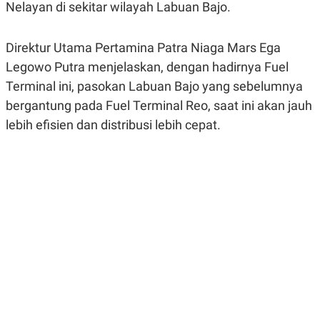
Nelayan di sekitar wilayah Labuan Bajo.
R
G
S
I
O
O
N
N
Direktur Utama Pertamina Patra Niaga Mars Ega
A
A
Legowo Putra menjelaskan, dengan hadirnya Fuel
L
L
F
Terminal ini, pasokan Labuan Bajo yang sebelumnya
I
N
bergantung pada Fuel Terminal Reo, saat ini akan jauh
A
lebih efisien dan distribusi lebih cepat.
N
C
E
Y
C
A
A
N
R
G
I
T
T
E
A
R
H
.
U
.
.
K
L
E
I
S
F