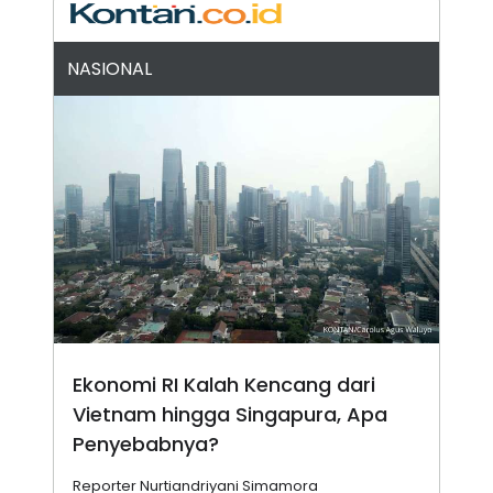
A
I
S
V
K
E
E
NASIONAL
M
E
N
T
E
R
I
A
N
L
E
S
T
A
R
I
Ekonomi RI Kalah Kencang dari
Vietnam hingga Singapura, Apa
KANAL
Penyebabnya?
P
I
U
M
Reporter Nurtiandriyani Simamora