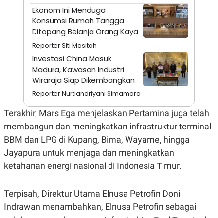
S
A
Ekonom Ini Menduga
A
G
T
E
Konsumsi Rumah Tangga
D
S
Ditopang Belanja Orang Kaya
A
T
Reporter Siti Masitoh
A
Investasi China Masuk
K
L
Madura, Kawasan Industri
O
I
N
P
Wiraraja Siap Dikembangkan
T
S
A
U
Reporter Nurtiandriyani Simamora
N
S
T
Terakhir, Mars Ega menjelaskan Pertamina juga telah
V
membangun dan meningkatkan infrastruktur terminal
BBM dan LPG di Kupang, Bima, Wayame, hingga
JARINGAN
Jayapura untuk menjaga dan meningkatkan
ketahanan energi nasional di Indonesia Timur.
K
P
O
R
N
E
T
S
Terpisah, Direktur Utama Elnusa Petrofin Doni
A
S
N
R
Indrawan menambahkan, Elnusa Petrofin sebagai
A
E