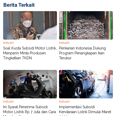
C
L
Berita Terkait
A
E
D
A
E
S
M
E
Y
.
I
D
L
K
A
I
Industri
Industri
N
N
Soal Kuota Subsidi Motor Listrik,
Perikanan Indonesia Dukung
G
E
Menperin Minta Produsen
Program Penangkapan Ikan
G
R
A
J
Tingkatkan TKDN
Terukur
N
A
A
E
N
M
C
I
E
T
T
E
A
N
K
E
A
P
D
Industri
Industri
A
V
Ini Syarat Penerima Subsidi
Implementasi Subsidi
P
E
Motor Listrik Rp 7 Juta dan Cara
Kendaraan Listrik Dimulai Maret
E
R