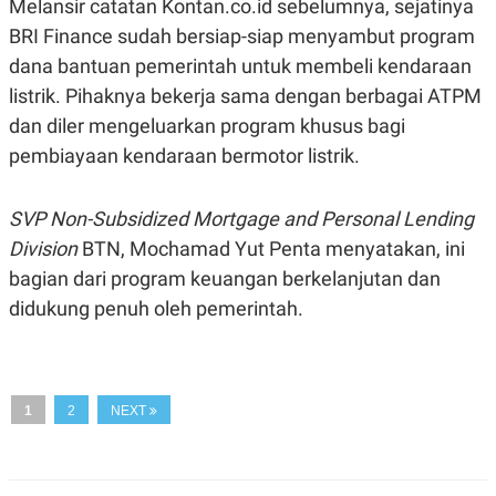
Melansir catatan Kontan.co.id sebelumnya, sejatinya
S
A
A
G
BRI Finance sudah bersiap-siap menyambut program
T
E
D
S
dana bantuan pemerintah untuk membeli kendaraan
A
listrik. Pihaknya bekerja sama dengan berbagai ATPM
T
A
dan diler mengeluarkan program khusus bagi
K
L
pembiayaan kendaraan bermotor listrik.
O
I
N
P
T
S
A
U
SVP Non-Subsidized Mortgage and Personal Lending
N
S
Division
BTN, Mochamad Yut Penta menyatakan, ini
T
V
bagian dari program keuangan berkelanjutan dan
didukung penuh oleh pemerintah.
JARINGAN
K
P
O
R
N
E
1
2
NEXT
T
S
A
S
N
R
A
E