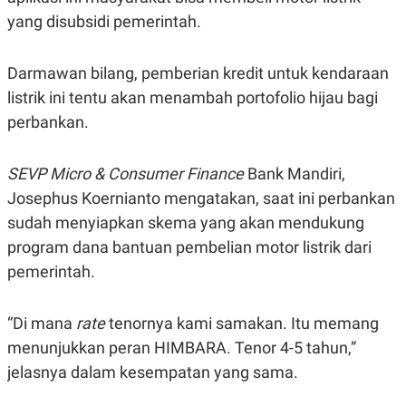
N
S
yang disubsidi pemerintah.
E
E
W
R
S
E
Darmawan bilang, pemberian kredit untuk kendaraan
S
M
E
O
listrik ini tentu akan menambah portofolio hijau bagi
T
N
U
I
perbankan.
P
A
A
K
D
I
SEVP Micro & Consumer Finance
Bank Mandiri,
V
L
Josephus Koernianto mengatakan, saat ini perbankan
A
S
sudah menyiapkan skema yang akan mendukung
K
O
program dana bantuan pembelian motor listrik dari
R
pemerintah.
P
O
R
A
“Di mana
rate
tenornya kami samakan. Itu memang
S
I
menunjukkan peran HIMBARA. Tenor 4-5 tahun,”
K
N
jelasnya dalam kesempatan yang sama.
I
A
L
T