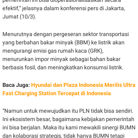
R
G
efektif,” jelasnya dalam konferensi pers di Jakarta,
S
I
O
O
Jumat (10/3).
N
N
A
A
L
L
Menurutnya dengan pergeseran sektor transportasi
F
I
yang berbahan bakar minyak (BBM) ke listrik akan
N
A
mengurangi emisi gas rumah kaca (GRK),
N
C
menurunkan impor minyak sebagai bahan bakar
E
berbasis fosil, dan meningkatkan konsumsi listrik.
Y
C
A
A
N
R
Baca Juga:
Hyundai dan Plaza Indonesia Merilis Ultra
G
I
T
T
Fast Charging Station Tercepat di Indonesia
E
A
R
H
.
U
“Namun untuk mewujudkan itu PLN tidak bisa sendiri.
.
.
Ini ekosistem besar, bagaimana kebijakan pemerintah
K
L
ini bisa berjalan. Maka itu kami mewakili sinergi BUMN
E
I
S
F
dan kolaborasi strategis, tidak hanya BUMN tetapi