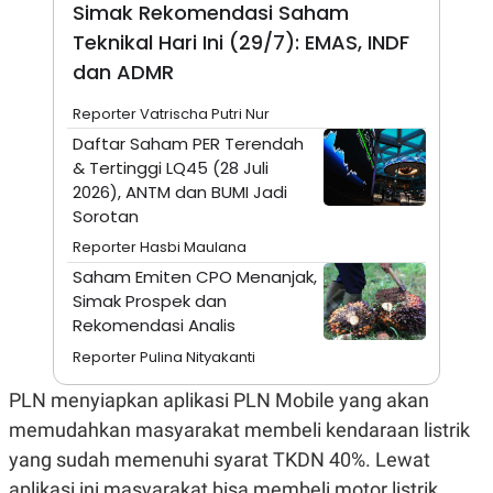
E
Simak Rekomendasi Saham
R
Teknikal Hari Ini (29/7): EMAS, INDF
F
B
dan ADMR
O
U
K
S
U
I
Reporter Vatrischa Putri Nur
S
N
E
Daftar Saham PER Terendah
S
& Tertinggi LQ45 (28 Juli
S
2026), ANTM dan BUMI Jadi
I
N
Sorotan
S
I
Reporter Hasbi Maulana
G
Saham Emiten CPO Menanjak,
H
T
Simak Prospek dan
Rekomendasi Analis
S
B
T
E
Reporter Pulina Nityakanti
O
L
C
A
K
N
PLN menyiapkan aplikasi PLN Mobile yang akan
S
J
memudahkan masyarakat membeli kendaraan listrik
E
A
T
O
yang sudah memenuhi syarat TKDN 40%. Lewat
U
N
P
aplikasi ini masyarakat bisa membeli motor listrik