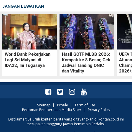
JANGAN LEWATKAN
World Bank Pekerjakan
Hasil GOTF MLBB 2026:
UEFA 
Lagi Sri Mulyani di
Kompak ke 8 Besar, Cek
Aturan
IDA22, Ini Tugasnya
Jadwal Tanding ONIC
Champ
dan Vitality
2026/2
Sitemap
|
Profile
|
Term of Use
Pedoman Pemberitaan Media Siber
|
Privacy Policy
Jadwal Persija vs Arema
Disclaimer: Seluruh konten berita yang ditayangkan di kontan.co.id ini
merupakan tanggung jawab Pemimpin Redaksi.
FC Perebutan Juara 3
Piala Presiden 2026,