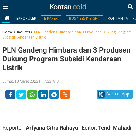
TERPOPULER
E-PAPER
BUSINESS INSIGHT
KONTAN TV
P
Home
>
industri
>
PLN Gandeng Himbara dan 3 Produsen Dukung Program
Subsidi Kendaraan Listrik
MY
PLN Gandeng Himbara dan 3 Produsen
KONTAN
Dukung Program Subsidi Kendaraan
Daftar
Listrik
Masuk
Jumat, 10 Maret 2023 | 17:33 WIB
Baca di App
BERITA
I
N
N
A
V
S
E
I
Reporter:
Arfyana Citra Rahayu
| Editor:
Tendi Mahadi
S
O
T
N