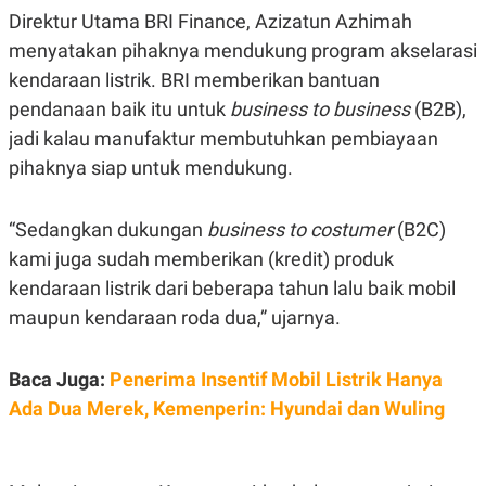
A
I
Direktur Utama BRI Finance, Azizatun Azhimah
S
V
K
E
menyatakan pihaknya mendukung program akselarasi
E
M
kendaraan listrik. BRI memberikan bantuan
E
pendanaan baik itu untuk
business to business
(B2B),
N
T
jadi kalau manufaktur membutuhkan pembiayaan
E
R
pihaknya siap untuk mendukung.
I
A
N
“Sedangkan dukungan
business to costumer
(B2C)
L
kami juga sudah memberikan (kredit) produk
E
S
kendaraan listrik dari beberapa tahun lalu baik mobil
T
A
maupun kendaraan roda dua,” ujarnya.
R
I
Baca Juga:
Penerima Insentif Mobil Listrik Hanya
KANAL
Ada Dua Merek, Kemenperin: Hyundai dan Wuling
P
I
U
M