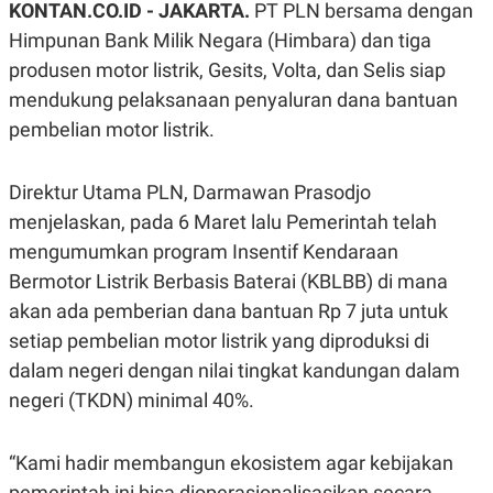
KONTAN.CO.ID - JAKARTA.
PT PLN bersama dengan
A
A
S
L
Himpunan Bank Milik Negara (Himbara) dan tiga
I
produsen motor listrik, Gesits, Volta, dan Selis siap
K
I
mendukung pelaksanaan penyaluran dana bantuan
E
N
U
D
pembelian motor listrik.
A
U
N
S
G
T
A
R
Direktur Utama PLN, Darmawan Prasodjo
N
I
menjelaskan, pada 6 Maret lalu Pemerintah telah
P
I
mengumumkan program Insentif Kendaraan
E
N
L
T
Bermotor Listrik Berbasis Baterai (KBLBB) di mana
U
E
A
R
akan ada pemberian dana bantuan Rp 7 juta untuk
N
N
G
A
setiap pembelian motor listrik yang diproduksi di
U
S
dalam negeri dengan nilai tingkat kandungan dalam
S
I
A
O
negeri (TKDN) minimal 40%.
H
N
A
A
L
“Kami hadir membangun ekosistem agar kebijakan
P
R
E
E
pemerintah ini bisa dioperasionalisasikan secara