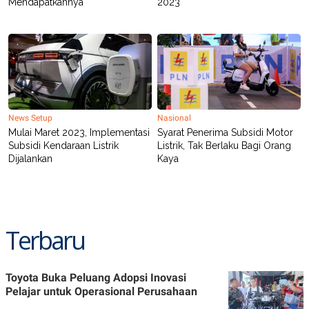
Mendapatkannya
2023
R
T
I
S
I
N
G
K
G
M
E
News Setup
Nasional
D
Mulai Maret 2023, Implementasi
Syarat Penerima Subsidi Motor
I
A
Subsidi Kendaraan Listrik
Listrik, Tak Berlaku Bagi Orang
.
Dijalankan
Kaya
I
D
Terbaru
SITEMAP
PROFILE
TERM
OF
USE
PEDOMAN
Toyota Buka Peluang Adopsi Inovasi
PEMBERITAAN
SIBER
Pelajar untuk Operasional Perusahaan
PRIVACY