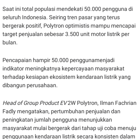
E
R
Saat ini total populasi mendekati 50.000 pengguna di
F
B
seluruh Indonesia. Seiring tren pasar yang terus
O
U
K
S
bergerak positif, Polytron optimistis mampu mencapai
U
I
target penjualan sebesar 3.500 unit motor listrik per
S
N
E
bulan.
S
S
I
N
Pencapaian hampir 50.000 penggunamenjadi
S
indikator meningkatnya kepercayaan masyarakat
I
G
terhadap kesiapan ekosistem kendaraan listrik yang
H
T
dibangun perusahaan.
S
B
T
E
O
L
Head of Group Product EV
2W Polytron, Ilman Fachrian
C
A
Fadly mengatakan, pertumbuhan penjualan dan
K
N
S
J
peningkatan jumlah pengguna menunjukkan
E
A
T
O
masyarakat mulai bergerak dari tahap uji coba menuju
U
N
penggunaan kendaraan listrik secara konsisten dalam
P