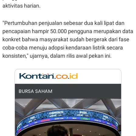
aktivitas harian.
N
S
E
E
W
R
S
E
"Pertumbuhan penjualan sebesar dua kali lipat dan
S
M
E
O
pencapaian hampir 50.000 pengguna merupakan data
T
N
konkret bahwa masyarakat sudah bergerak dari fase
U
I
P
A
coba-coba menuju adopsi kendaraan listrik secara
A
K
konsisten," ujarnya, dalam rilis awal pekan ini.
D
I
V
L
A
S
K
O
R
BURSA SAHAM
P
O
R
A
S
I
K
N
I
A
L
T