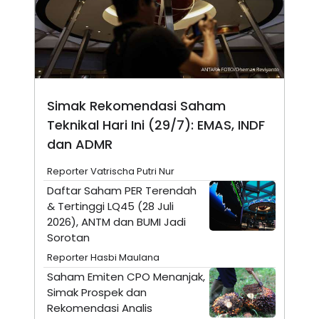
A
I
S
V
K
E
E
M
E
N
T
E
Simak Rekomendasi Saham
R
I
Teknikal Hari Ini (29/7): EMAS, INDF
A
dan ADMR
N
L
Reporter Vatrischa Putri Nur
E
S
Daftar Saham PER Terendah
T
& Tertinggi LQ45 (28 Juli
A
R
2026), ANTM dan BUMI Jadi
I
Sorotan
Reporter Hasbi Maulana
KANAL
Saham Emiten CPO Menanjak,
Simak Prospek dan
P
I
Rekomendasi Analis
U
M