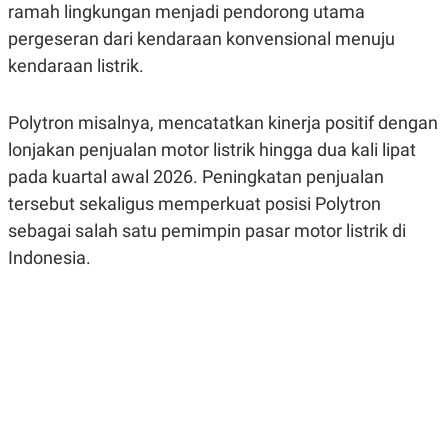
ramah lingkungan menjadi pendorong utama
R
G
S
I
pergeseran dari kendaraan konvensional menuju
O
O
N
N
kendaraan listrik.
A
A
L
L
F
Polytron misalnya, mencatatkan kinerja positif dengan
I
N
lonjakan penjualan motor listrik hingga dua kali lipat
A
N
pada kuartal awal 2026. Peningkatan penjualan
C
tersebut sekaligus memperkuat posisi Polytron
E
sebagai salah satu pemimpin pasar motor listrik di
Y
C
A
A
Indonesia.
N
R
G
I
T
T
E
A
R
H
.
U
.
.
K
L
E
I
S
F