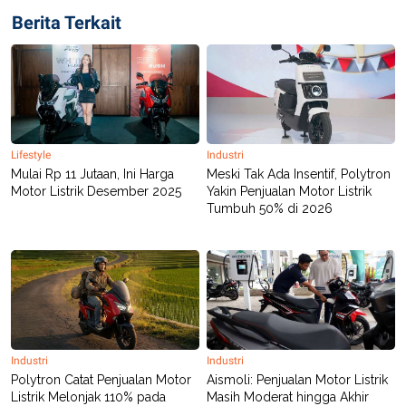
R
T
Berita Terkait
I
S
I
N
G
K
G
M
E
Lifestyle
Industri
D
Mulai Rp 11 Jutaan, Ini Harga
Meski Tak Ada Insentif, Polytron
I
A
Motor Listrik Desember 2025
Yakin Penjualan Motor Listrik
.
Tumbuh 50% di 2026
I
D
SITEMAP
PROFILE
TERM
OF
USE
PEDOMAN
Industri
Industri
PEMBERITAAN
Polytron Catat Penjualan Motor
Aismoli: Penjualan Motor Listrik
SIBER
Listrik Melonjak 110% pada
Masih Moderat hingga Akhir
PRIVACY