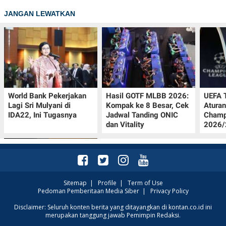
JANGAN LEWATKAN
World Bank Pekerjakan
Hasil GOTF MLBB 2026:
UEFA 
Lagi Sri Mulyani di
Kompak ke 8 Besar, Cek
Aturan
IDA22, Ini Tugasnya
Jadwal Tanding ONIC
Champ
dan Vitality
2026/2
Sitemap
|
Profile
|
Term of Use
Pedoman Pemberitaan Media Siber
|
Privacy Policy
Jadwal Persija vs Arema
Disclaimer: Seluruh konten berita yang ditayangkan di kontan.co.id ini
merupakan tanggung jawab Pemimpin Redaksi.
FC Perebutan Juara 3
Piala Presiden 2026,