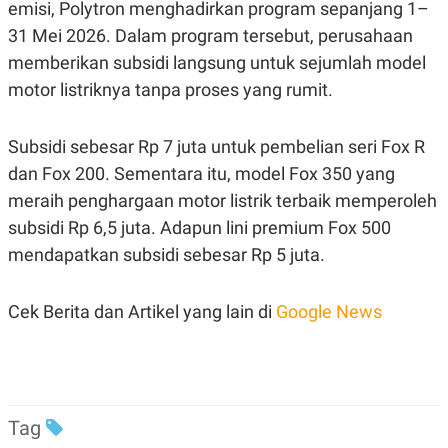
C
L
emisi, Polytron menghadirkan program sepanjang 1–
A
E
31 Mei 2026. Dalam program tersebut, perusahaan
D
A
E
S
memberikan subsidi langsung untuk sejumlah model
M
E
Y
.
motor listriknya tanpa proses yang rumit.
I
D
L
K
Subsidi sebesar Rp 7 juta untuk pembelian seri Fox R
A
I
dan Fox 200. Sementara itu, model Fox 350 yang
N
N
G
E
meraih penghargaan motor listrik terbaik memperoleh
G
R
A
J
subsidi Rp 6,5 juta. Adapun lini premium Fox 500
N
A
mendapatkan subsidi sebesar Rp 5 juta.
A
E
N
M
C
I
E
T
Cek Berita dan Artikel yang lain di
Google News
T
E
A
N
K
E
A
P
D
A
V
P
E
Tag
E
R