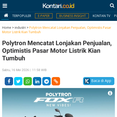
TERPOPULER
E-PAPER
BUSINESS INSIGHT
KONTAN TV
P
Home
>
industri
>
Polytron Mencatat Lonjakan Penjualan, Optimistis Pasar
Motor Listrik Kian Tumbuh
MY
Polytron Mencatat Lonjakan Penjualan,
KONTAN
Optimistis Pasar Motor Listrik Kian
Daftar
Tumbuh
Masuk
Sabtu, 16 Mei 2026 | 11:58 WIB
Baca di App
BERITA
I
N
N
A
V
S
E
I
S
O
T
N