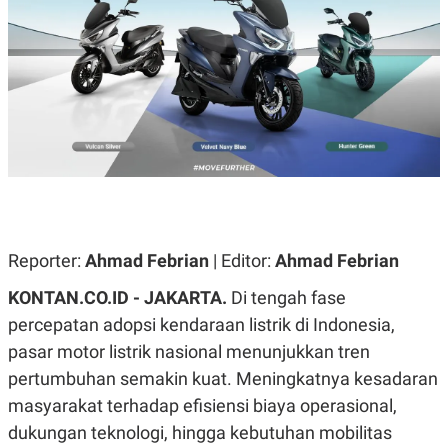
A
A
S
L
I
K
I
E
N
U
D
A
U
N
S
G
T
A
R
N
I
P
I
E
N
L
T
Reporter:
U
E
Ahmad Febrian
| Editor:
Ahmad Febrian
A
R
N
N
KONTAN.CO.ID - JAKARTA.
Di tengah fase
G
A
percepatan adopsi kendaraan listrik di Indonesia,
U
S
S
I
pasar motor listrik nasional menunjukkan tren
A
O
H
N
pertumbuhan semakin kuat. Meningkatnya kesadaran
A
A
L
masyarakat terhadap efisiensi biaya operasional,
P
R
dukungan teknologi, hingga kebutuhan mobilitas
E
E