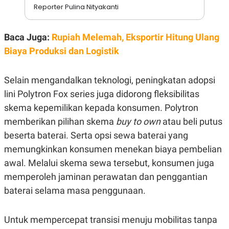
S
A
Reporter Pulina Nityakanti
A
G
T
E
D
S
A
Baca Juga:
Rupiah Melemah, Eksportir Hitung Ulang
T
Biaya Produksi dan Logistik
A
K
L
O
I
Selain mengandalkan teknologi, peningkatan adopsi
N
P
T
S
lini Polytron Fox series juga didorong fleksibilitas
A
U
N
S
skema kepemilikan kepada konsumen. Polytron
T
memberikan pilihan skema
buy to own
atau beli putus
V
beserta baterai. Serta opsi sewa baterai yang
memungkinkan konsumen menekan biaya pembelian
JARINGAN
awal. Melalui skema sewa tersebut, konsumen juga
K
P
memperoleh jaminan perawatan dan penggantian
O
R
baterai selama masa penggunaan.
N
E
T
S
A
S
N
R
Untuk mempercepat transisi menuju mobilitas tanpa
A
E