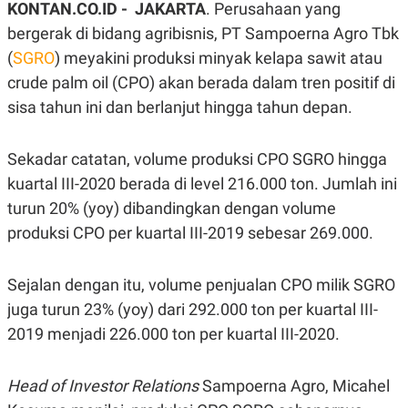
KONTAN.CO.ID -
JAKARTA
. Perusahaan yang
A
A
S
L
bergerak di bidang agribisnis, PT Sampoerna Agro Tbk
I
(
SGRO
) meyakini produksi minyak kelapa sawit atau
K
I
crude palm oil (CPO) akan berada dalam tren positif di
E
N
U
D
sisa tahun ini dan berlanjut hingga tahun depan.
A
U
N
S
G
T
A
R
Sekadar catatan, volume produksi CPO SGRO hingga
N
I
kuartal III-2020 berada di level 216.000 ton. Jumlah ini
P
I
turun 20% (yoy) dibandingkan dengan volume
E
N
L
T
produksi CPO per kuartal III-2019 sebesar 269.000.
U
E
A
R
N
N
G
A
Sejalan dengan itu, volume penjualan CPO milik SGRO
U
S
juga turun 23% (yoy) dari 292.000 ton per kuartal III-
S
I
A
O
2019 menjadi 226.000 ton per kuartal III-2020.
H
N
A
A
L
Head of Investor Relations
Sampoerna Agro, Micahel
P
R
E
E