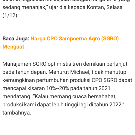
N
S
sedang menanjak,” ujar dia kepada Kontan, Selasa
E
E
(1/12).
W
R
S
E
S
M
E
O
T
N
Baca Juga:
Harga CPO Sampoerna Agro (SGRO)
U
I
P
A
Menguat
A
K
D
I
V
L
Manajemen SGRO optimistis tren demikian berlanjut
A
pada tahun depan. Menurut Michael, tidak menutup
S
K
kemungkinan pertumbuhan produksi CPO SGRO dapat
O
R
mencapai kisaran 10%--20% pada tahun 2021
P
O
mendatang. “Kalau memang cuaca bersahabat,
R
produksi kami dapat lebih tinggi lagi di tahun 2022,”
A
S
tambahnya.
I
K
N
I
A
L
T