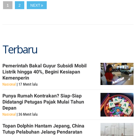
A
I
1
2
NEXT
S
V
K
E
E
M
E
N
T
E
Terbaru
R
I
A
N
Pemerintah Bakal Guyur Subsidi Mobil
L
Listrik hingga 40%, Begini Kesiapan
E
Kemenperin
S
T
Nasional
| 17 Menit lalu
A
R
Punya Rumah Kontrakan? Siap-Siap
I
Didatangi Petugas Pajak Mulai Tahun
Depan
KANAL
Nasional
| 36 Menit lalu
Topan Dolphin Hantam Jepang, China
P
I
Tutup Pelabuhan Jelang Pendaratan
U
M