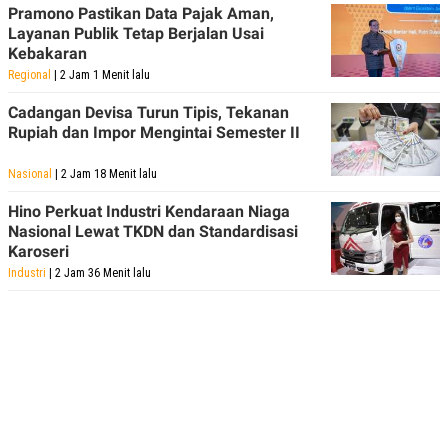
C
L
Pramono Pastikan Data Pajak Aman,
A
E
Layanan Publik Tetap Berjalan Usai
D
A
Kebakaran
E
S
M
E
Regional
| 2 Jam 1 Menit lalu
Y
.
I
Cadangan Devisa Turun Tipis, Tekanan
D
Rupiah dan Impor Mengintai Semester II
L
K
A
I
N
N
Nasional
| 2 Jam 18 Menit lalu
G
E
G
R
Hino Perkuat Industri Kendaraan Niaga
A
J
Nasional Lewat TKDN dan Standardisasi
N
A
Karoseri
A
E
N
M
Industri
| 2 Jam 36 Menit lalu
C
I
E
T
T
E
A
N
K
E
A
P
D
A
V
P
E
E
R