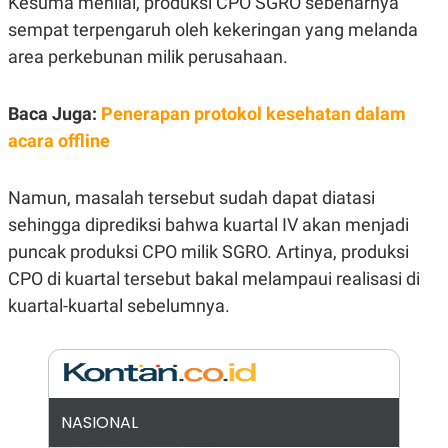
Kesuma menilai, produksi CPO SGRO sebenarnya
R
G
sempat terpengaruh oleh kekeringan yang melanda
S
I
O
O
area perkebunan milik perusahaan.
N
N
A
A
L
L
F
Baca Juga:
Penerapan protokol kesehatan dalam
I
acara offline
N
A
N
C
Namun, masalah tersebut sudah dapat diatasi
E
sehingga diprediksi bahwa kuartal IV akan menjadi
Y
C
A
A
puncak produksi CPO milik SGRO. Artinya, produksi
N
R
CPO di kuartal tersebut bakal melampaui realisasi di
G
I
T
T
kuartal-kuartal sebelumnya.
E
A
R
H
.
U
.
.
K
L
E
I
NASIONAL
S
F