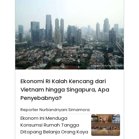
E
E
H
S
A
T
T
Y
A
L
N
E
E
A
N
N
G
A
L
L
I
I
S
S
H
I
S
E
K
Ekonomi RI Kalah Kencang dari
X
O
E
L
Vietnam hingga Singapura, Apa
C
O
U
M
Penyebabnya?
T
I
Reporter Nurtiandriyani Simamora
V
E
Ekonom Ini Menduga
C
Konsumsi Rumah Tangga
O
R
Ditopang Belanja Orang Kaya
N