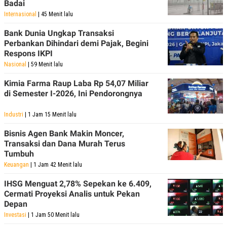
Badai
S
A
A
G
Internasional
| 45 Menit lalu
T
E
D
S
Bank Dunia Ungkap Transaksi
A
Perbankan Dihindari demi Pajak, Begini
T
A
Respons IKPI
K
L
Nasional
| 59 Menit lalu
O
I
N
P
Kimia Farma Raup Laba Rp 54,07 Miliar
T
S
di Semester I-2026, Ini Pendorongnya
A
U
N
S
T
Industri
| 1 Jam 15 Menit lalu
V
Bisnis Agen Bank Makin Moncer,
Transaksi dan Dana Murah Terus
JARINGAN
Tumbuh
Keuangan
| 1 Jam 42 Menit lalu
K
P
O
R
IHSG Menguat 2,78% Sepekan ke 6.409,
N
E
Cermati Proyeksi Analis untuk Pekan
T
S
Depan
A
S
N
R
Investasi
| 1 Jam 50 Menit lalu
A
E