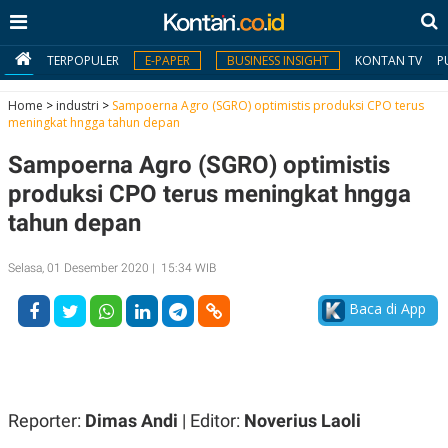
TERPOPULER
E-PAPER
BUSINESS INSIGHT
KONTAN TV
P
Home
>
industri
>
Sampoerna Agro (SGRO) optimistis produksi CPO terus
meningkat hngga tahun depan
MY
Sampoerna Agro (SGRO) optimistis
KONTAN
produksi CPO terus meningkat hngga
Daftar
tahun depan
Masuk
Selasa, 01 Desember 2020 | 15:34 WIB
Baca di App
BERITA
I
N
N
A
V
S
E
I
Reporter:
Dimas Andi
| Editor:
Noverius Laoli
S
O
T
N