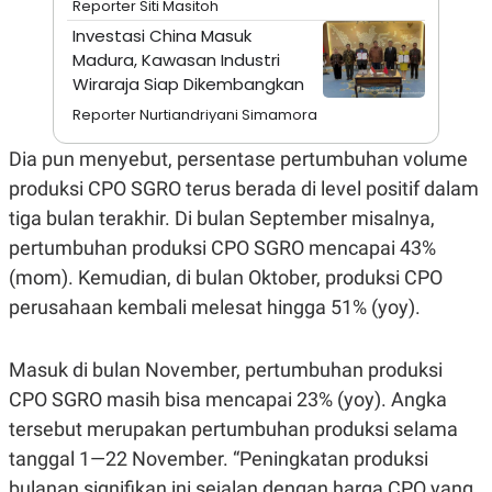
Reporter Siti Masitoh
E
R
Investasi China Masuk
F
B
Madura, Kawasan Industri
O
U
Wiraraja Siap Dikembangkan
K
S
U
I
Reporter Nurtiandriyani Simamora
S
N
E
Dia pun menyebut, persentase pertumbuhan volume
S
S
produksi CPO SGRO terus berada di level positif dalam
I
N
tiga bulan terakhir. Di bulan September misalnya,
S
I
pertumbuhan produksi CPO SGRO mencapai 43%
G
(mom). Kemudian, di bulan Oktober, produksi CPO
H
T
perusahaan kembali melesat hingga 51% (yoy).
S
B
T
E
O
L
Masuk di bulan November, pertumbuhan produksi
C
A
K
N
CPO SGRO masih bisa mencapai 23% (yoy). Angka
S
J
tersebut merupakan pertumbuhan produksi selama
E
A
T
O
tanggal 1—22 November. “Peningkatan produksi
U
N
P
bulanan signifikan ini sejalan dengan harga CPO yang