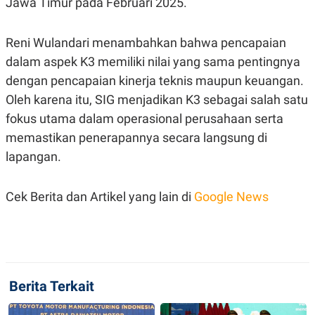
Jawa Timur pada Februari 2025.
C
L
A
E
D
A
E
S
Reni Wulandari menambahkan bahwa pencapaian
M
E
Y
.
dalam aspek K3 memiliki nilai yang sama pentingnya
I
dengan pencapaian kinerja teknis maupun keuangan.
D
Oleh karena itu, SIG menjadikan K3 sebagai salah satu
L
K
A
I
fokus utama dalam operasional perusahaan serta
N
N
G
E
memastikan penerapannya secara langsung di
G
R
lapangan.
A
J
N
A
A
E
N
M
Cek Berita dan Artikel yang lain di
Google News
C
I
E
T
T
E
A
N
K
E
A
P
D
Berita Terkait
A
V
P
E
E
R