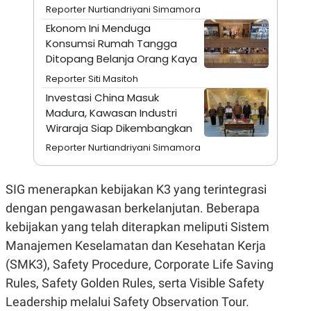
A
I
Reporter Nurtiandriyani Simamora
S
V
K
E
Ekonom Ini Menduga
E
Konsumsi Rumah Tangga
M
Ditopang Belanja Orang Kaya
E
N
Reporter Siti Masitoh
T
E
Investasi China Masuk
R
Madura, Kawasan Industri
I
Wiraraja Siap Dikembangkan
A
N
Reporter Nurtiandriyani Simamora
L
E
S
SIG menerapkan kebijakan K3 yang terintegrasi
T
A
dengan pengawasan berkelanjutan. Beberapa
R
I
kebijakan yang telah diterapkan meliputi Sistem
Manajemen Keselamatan dan Kesehatan Kerja
KANAL
(SMK3), Safety Procedure, Corporate Life Saving
Rules, Safety Golden Rules, serta Visible Safety
P
I
Leadership melalui Safety Observation Tour.
U
M