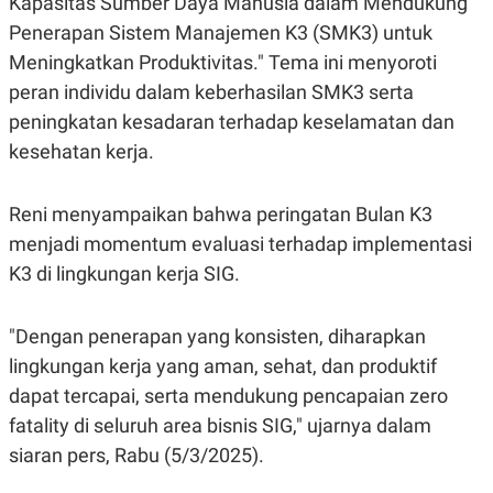
Kapasitas Sumber Daya Manusia dalam Mendukung
E
R
Penerapan Sistem Manajemen K3 (SMK3) untuk
F
B
Meningkatkan Produktivitas." Tema ini menyoroti
O
U
K
S
peran individu dalam keberhasilan SMK3 serta
U
I
peningkatan kesadaran terhadap keselamatan dan
S
N
E
kesehatan kerja.
S
S
I
N
Reni menyampaikan bahwa peringatan Bulan K3
S
menjadi momentum evaluasi terhadap implementasi
I
G
K3 di lingkungan kerja SIG.
H
T
S
B
"Dengan penerapan yang konsisten, diharapkan
T
E
O
L
lingkungan kerja yang aman, sehat, dan produktif
C
A
dapat tercapai, serta mendukung pencapaian zero
K
N
S
J
fatality di seluruh area bisnis SIG," ujarnya dalam
E
A
T
O
siaran pers, Rabu (5/3/2025).
U
N
P