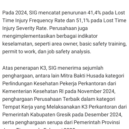
S
A
A
G
T
E
Pada 2024, SIG mencatat penurunan 41,4% pada Lost
D
S
Time Injury Frequency Rate dan 51,1% pada Lost Time
A
T
Injury Severity Rate. Perusahaan juga
A
mengimplementasikan berbagai indikator
K
L
O
I
keselamatan, seperti area owner, basic safety training,
N
P
T
S
permit to work, dan job safety analysis.
A
U
N
S
T
Atas penerapan K3, SIG menerima sejumlah
V
penghargaan, antara lain Mitra Bakti Husada kategori
Perlindungan Kesehatan Pekerja Perkantoran dari
JARINGAN
Kementerian Kesehatan RI pada November 2024,
K
P
penghargaan Perusahaan Terbaik dalam kategori
O
R
Tempat Kerja yang Melaksanakan K3 Perkantoran dari
N
E
T
S
Pemerintah Kabupaten Gresik pada Desember 2024,
A
S
N
R
serta penghargaan serupa dari Pemerintah Provinsi
A
E