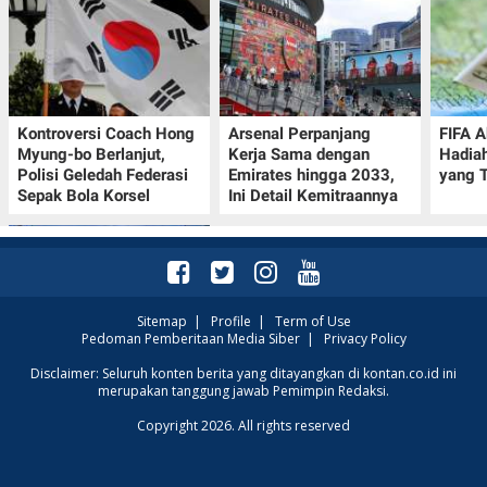
Kontroversi Coach Hong
Arsenal Perpanjang
FIFA A
Myung-bo Berlanjut,
Kerja Sama dengan
Hadia
Polisi Geledah Federasi
Emirates hingga 2033,
yang T
Sepak Bola Korsel
Ini Detail Kemitraannya
Sitemap
|
Profile
|
Term of Use
Pedoman Pemberitaan Media Siber
|
Privacy Policy
Prakiraan Cuaca Kota
Disclaimer: Seluruh konten berita yang ditayangkan di kontan.co.id ini
merupakan tanggung jawab Pemimpin Redaksi.
Surabaya Hari Ini 7
Agustus 2026, Seluruh
Copyright 2026. All rights reserved
Wilayah Cerah