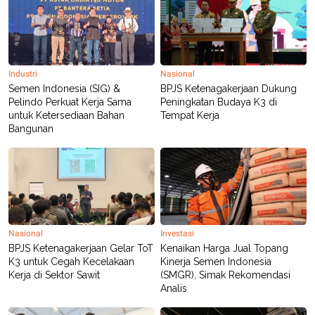
R
T
I
S
I
N
G
Industri
Nasional
K
Semen Indonesia (SIG) &
BPJS Ketenagakerjaan Dukung
G
Pelindo Perkuat Kerja Sama
Peningkatan Budaya K3 di
M
E
untuk Ketersediaan Bahan
Tempat Kerja
D
Bangunan
I
A
.
I
D
Nasional
Investasi
SITEMAP
PROFILE
TERM
OF
BPJS Ketenagakerjaan Gelar ToT
Kenaikan Harga Jual Topang
USE
K3 untuk Cegah Kecelakaan
Kinerja Semen Indonesia
PEDOMAN
Kerja di Sektor Sawit
(SMGR), Simak Rekomendasi
PEMBERITAAN
Analis
SIBER
PRIVACY