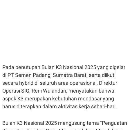
E
E
H
S
A
T
T
Y
A
L
N
E
E
A
N
N
G
A
L
L
I
I
S
S
H
I
S
Pada penutupan Bulan K3 Nasional 2025 yang digelar
E
K
di PT Semen Padang, Sumatra Barat, serta diikuti
X
O
E
L
secara hybrid di seluruh area operasional, Direktur
C
O
U
M
Operasi SIG, Reni Wulandari, menyatakan bahwa
T
aspek K3 merupakan kebutuhan mendasar yang
I
V
harus diterapkan dalam aktivitas kerja sehari-hari.
E
C
O
R
Bulan K3 Nasional 2025 mengusung tema "Penguatan
N