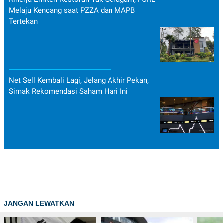
Melaju Kencang saat PZZA dan MAPB
Tertekan
Net Sell Kembali Lagi, Jelang Akhir Pekan,
Simak Rekomendasi Saham Hari Ini
JANGAN LEWATKAN