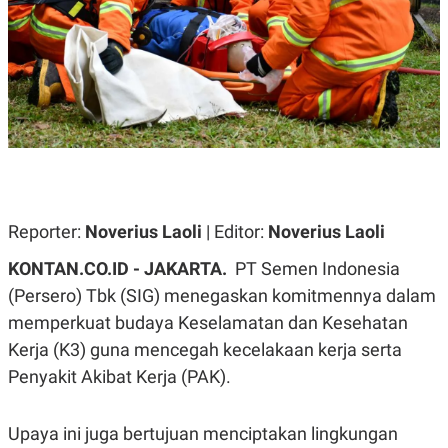
A
A
S
L
I
K
I
E
N
U
D
A
U
N
S
G
T
A
R
N
I
P
I
E
N
Reporter:
Noverius Laoli
| Editor:
Noverius Laoli
L
T
U
E
KONTAN.CO.ID - JAKARTA.
PT Semen Indonesia
A
R
N
N
(Persero) Tbk (SIG) menegaskan komitmennya dalam
G
A
memperkuat budaya Keselamatan dan Kesehatan
U
S
S
I
Kerja (K3) guna mencegah kecelakaan kerja serta
A
O
H
N
Penyakit Akibat Kerja (PAK).
A
A
L
P
R
Upaya ini juga bertujuan menciptakan lingkungan
E
E