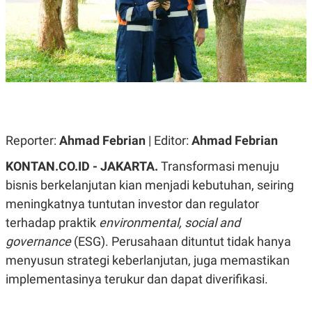
A
A
S
L
I
K
I
E
N
U
D
A
U
N
S
G
T
A
R
N
I
Reporter:
Ahmad Febrian
| Editor:
Ahmad Febrian
P
I
E
N
KONTAN.CO.ID - JAKARTA.
Transformasi menuju
L
T
U
E
bisnis berkelanjutan kian menjadi kebutuhan, seiring
A
R
N
N
meningkatnya tuntutan investor dan regulator
G
A
terhadap praktik
environmental, social and
U
S
S
I
governance
(ESG). Perusahaan dituntut tidak hanya
A
O
H
N
menyusun strategi keberlanjutan, juga memastikan
A
A
implementasinya terukur dan dapat diverifikasi.
L
P
R
E
E