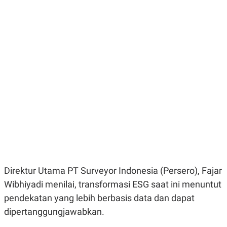
E
E
H
S
A
T
T
Y
A
L
N
E
E
A
N
N
G
A
L
L
I
I
S
S
H
I
S
E
K
X
O
E
L
C
O
U
M
T
Direktur Utama PT Surveyor Indonesia (Persero), Fajar
I
V
Wibhiyadi menilai, transformasi ESG saat ini menuntut
E
C
pendekatan yang lebih berbasis data dan dapat
O
dipertanggungjawabkan.
R
N