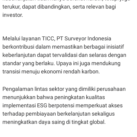
S
A
terukur, dapat dibandingkan, serta relevan bagi
A
G
T
E
investor.
D
S
A
T
A
Melalui layanan TICC, PT Surveyor Indonesia
K
L
O
I
berkontribusi dalam memastikan berbagai inisiatif
N
P
T
S
keberlanjutan dapat tervalidasi dan selaras dengan
A
U
standar yang berlaku. Upaya ini juga mendukung
N
S
T
transisi menuju ekonomi rendah karbon.
V
Pengalaman lintas sektor yang dimiliki perusahaan
JARINGAN
menunjukkan bahwa peningkatan kualitas
K
P
implementasi ESG berpotensi memperkuat akses
O
R
terhadap pembiayaan berkelanjutan sekaligus
N
E
T
S
meningkatkan daya saing di tingkat global.
A
S
N
R
A
E