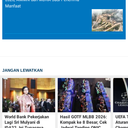
Manfaat
JANGAN LEWATKAN
World Bank Pekerjakan
Hasil GOTF MLBB 2026:
UEFA 
Lagi Sri Mulyani di
Kompak ke 8 Besar, Cek
Aturan
IDA22, Ini Tugasnya
Jadwal Tanding ONIC
Champ