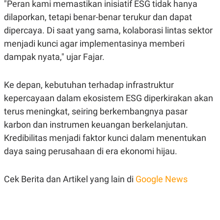
C
L
"Peran kami memastikan inisiatif ESG tidak hanya
A
E
dilaporkan, tetapi benar-benar terukur dan dapat
D
A
E
S
dipercaya. Di saat yang sama, kolaborasi lintas sektor
M
E
Y
.
menjadi kunci agar implementasinya memberi
I
dampak nyata," ujar Fajar.
D
L
K
A
I
Ke depan, kebutuhan terhadap infrastruktur
N
N
G
E
kepercayaan dalam ekosistem ESG diperkirakan akan
G
R
A
J
terus meningkat, seiring berkembangnya pasar
N
A
karbon dan instrumen keuangan berkelanjutan.
A
E
N
M
Kredibilitas menjadi faktor kunci dalam menentukan
C
I
E
T
daya saing perusahaan di era ekonomi hijau.
T
E
A
N
K
Cek Berita dan Artikel yang lain di
Google News
E
A
P
D
A
V
P
E
E
R