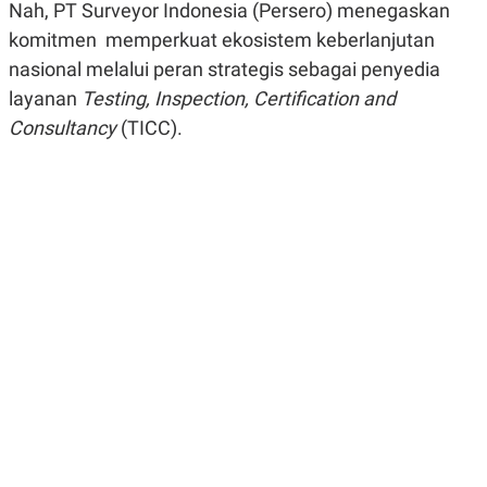
Nah, PT Surveyor Indonesia (Persero) menegaskan
R
G
S
I
komitmen memperkuat ekosistem keberlanjutan
O
O
N
N
nasional melalui peran strategis sebagai penyedia
A
A
layanan
Testing, Inspection, Certification and
L
L
F
Consultancy
(TICC).
I
N
A
N
C
E
Y
C
A
A
N
R
G
I
T
T
E
A
R
H
.
U
.
.
K
L
E
I
S
F