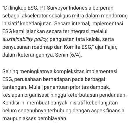
E
R
“Di lingkup ESG, PT Surveyor Indonesia berperan
F
B
sebagai akselerator sekaligus mitra dalam mendorong
O
U
K
S
inisiatif keberlanjutan. Secara internal, implementasi
U
I
ESG kami jalankan secara terintegrasi melalui
S
N
E
sustainability policy
, penguatan tata kelola, serta
S
S
penyusunan roadmap dan Komite ESG,” ujar Fajar,
I
dalam keterangannya, Senin (6/4).
N
S
I
G
Seiring meningkatnya kompleksitas implementasi
H
T
ESG, perusahaan berhadapan pada berbagai
S
B
tantangan. Mulaii penentuan prioritas dampak,
T
E
kesiapan organisasi, hingga keterbatasan pendanaan.
O
L
C
A
Kondisi ini membuat banyak inisiatif keberlanjutan
K
N
S
J
belum sepenuhnya terhubung dengan aspek finansial
E
A
maupun akses pembiayaan.
T
O
U
N
P