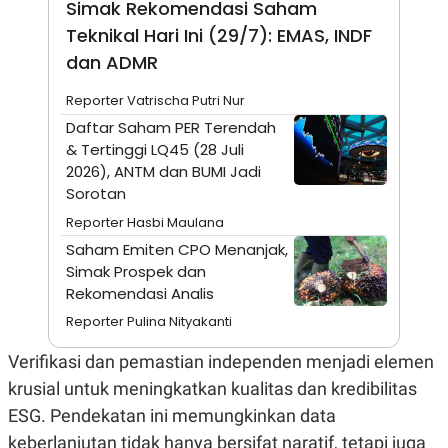
Simak Rekomendasi Saham
A
I
S
V
Teknikal Hari Ini (29/7): EMAS, INDF
K
E
E
dan ADMR
M
E
Reporter Vatrischa Putri Nur
N
T
Daftar Saham PER Terendah
E
& Tertinggi LQ45 (28 Juli
R
I
2026), ANTM dan BUMI Jadi
A
Sorotan
N
Reporter Hasbi Maulana
L
E
Saham Emiten CPO Menanjak,
S
Simak Prospek dan
T
A
Rekomendasi Analis
R
I
Reporter Pulina Nityakanti
Verifikasi dan pemastian independen menjadi elemen
KANAL
krusial untuk meningkatkan kualitas dan kredibilitas
ESG. Pendekatan ini memungkinkan data
P
I
U
M
keberlanjutan tidak hanya bersifat naratif, tetapi juga