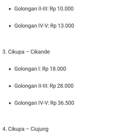
S
A
A
G
Golongan II-III: Rp 10.000
T
E
D
S
A
Golongan IV-V: Rp 13.000
T
A
K
L
O
I
N
P
3. Cikupa – Cikande
T
S
A
U
N
S
T
Golongan I: Rp 18.000
V
Golongan II-III: Rp 28.000
JARINGAN
K
P
Golongan IV-V: Rp 36.500
O
R
N
E
T
S
A
S
N
R
4. Cikupa – Ciujung
A
E