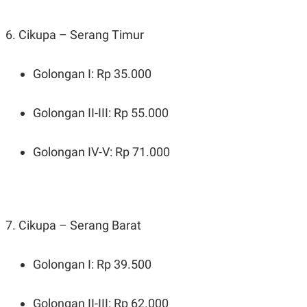
R
T
I
S
6. Cikupa – Serang Timur
I
N
G
Golongan I: Rp 35.000
K
G
M
Golongan II-III: Rp 55.000
E
D
I
A
Golongan IV-V: Rp 71.000
.
I
D
7. Cikupa – Serang Barat
SITEMAP
PROFILE
TERM
OF
USE
Golongan I: Rp 39.500
PEDOMAN
PEMBERITAAN
SIBER
Golongan II-III: Rp 62.000
PRIVACY