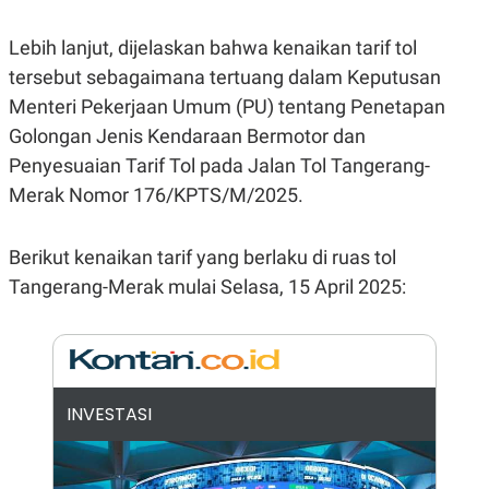
E
R
Lebih lanjut, dijelaskan bahwa kenaikan tarif tol
F
B
O
U
tersebut sebagaimana tertuang dalam Keputusan
K
S
U
I
Menteri Pekerjaan Umum (PU) tentang Penetapan
S
N
Golongan Jenis Kendaraan Bermotor dan
E
S
Penyesuaian Tarif Tol pada Jalan Tol Tangerang-
S
I
Merak Nomor 176/KPTS/M/2025.
N
S
I
Berikut kenaikan tarif yang berlaku di ruas tol
G
H
Tangerang-Merak mulai Selasa, 15 April 2025:
T
S
B
T
E
O
L
C
A
K
N
S
J
INVESTASI
E
A
T
O
U
N
P