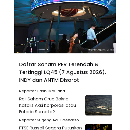
N
S
E
E
W
R
S
E
S
M
E
O
T
N
U
I
P
A
A
K
D
I
V
L
Daftar Saham PER Terendah &
A
S
Tertinggi LQ45 (7 Agustus 2026),
K
O
INDY dan ANTM Disorot
R
P
Reporter Hasbi Maulana
O
R
Reli Saham Grup Bakrie:
A
Katalis Aksi Korporasi atau
S
I
Euforia Semata?
K
N
Reporter Sugeng Adji Soenarso
I
A
FTSE Russell Segera Putuskan
L
T