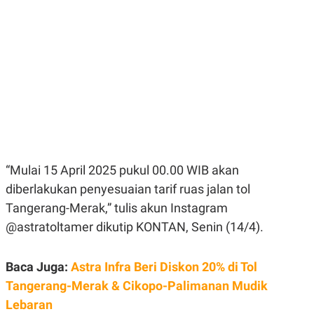
E
E
H
S
A
T
T
Y
A
L
N
E
E
A
N
N
G
A
L
L
I
I
S
S
H
I
S
“Mulai 15 April 2025 pukul 00.00 WIB akan
E
K
X
O
diberlakukan penyesuaian tarif ruas jalan tol
E
L
C
O
Tangerang-Merak,” tulis akun Instagram
U
M
@astratoltamer dikutip KONTAN, Senin (14/4).
T
I
V
E
Baca Juga:
Astra Infra Beri Diskon 20% di Tol
C
O
Tangerang-Merak & Cikopo-Palimanan Mudik
R
Lebaran
N