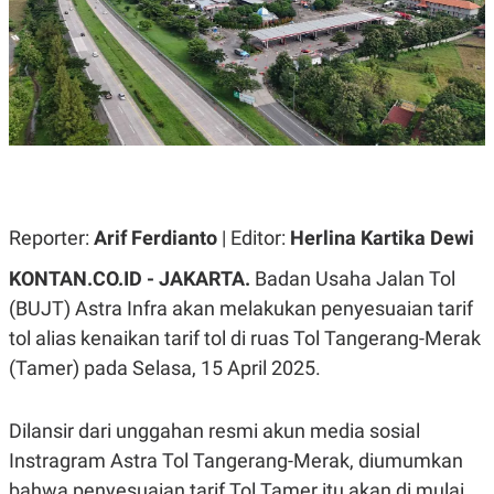
A
A
S
L
I
K
I
E
N
U
D
A
U
N
S
G
T
A
R
N
I
P
I
Reporter:
Arif Ferdianto
| Editor:
Herlina Kartika Dewi
E
N
L
T
KONTAN.CO.ID -
JAKARTA.
Badan Usaha Jalan Tol
U
E
A
R
(BUJT) Astra Infra akan melakukan penyesuaian tarif
N
N
tol alias kenaikan tarif tol di ruas Tol Tangerang-Merak
G
A
U
S
(Tamer) pada Selasa, 15 April 2025.
S
I
A
O
H
N
A
A
Dilansir dari unggahan resmi akun media sosial
L
Instragram Astra Tol Tangerang-Merak, diumumkan
P
R
bahwa penyesuaian tarif Tol Tamer itu akan di mulai
E
E