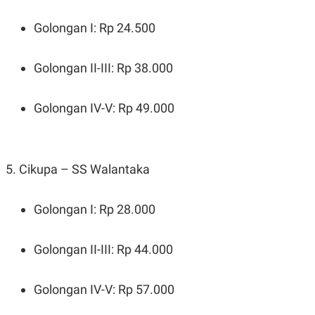
C
L
A
E
D
A
Golongan I: Rp 24.500
E
S
M
E
Y
.
Golongan II-III: Rp 38.000
I
D
L
K
Golongan IV-V: Rp 49.000
A
I
N
N
G
E
G
R
A
J
5. Cikupa – SS Walantaka
N
A
A
E
N
M
C
I
Golongan I: Rp 28.000
E
T
T
E
A
N
K
Golongan II-III: Rp 44.000
E
A
P
D
A
V
Golongan IV-V: Rp 57.000
P
E
E
R