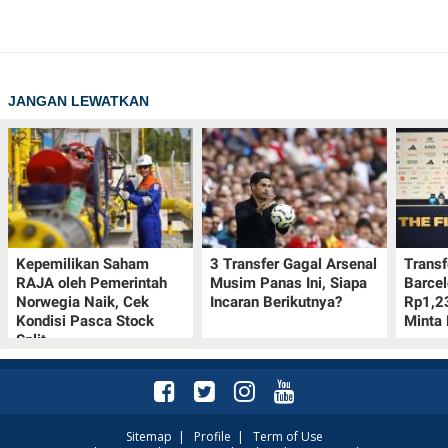
JANGAN LEWATKAN
Kepemilikan Saham
3 Transfer Gagal Arsenal
Transf
RAJA oleh Pemerintah
Musim Panas Ini, Siapa
Barcel
Norwegia Naik, Cek
Incaran Berikutnya?
Rp1,23
Kondisi Pasca Stock
Minta 
Split
Sitemap
|
Profile
|
Term of Use