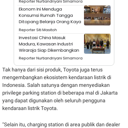
Reporter Nurtiandriyani Simamora
A
I
S
V
Ekonom Ini Menduga
K
E
Konsumsi Rumah Tangga
E
M
Ditopang Belanja Orang Kaya
E
N
Reporter Siti Masitoh
T
Investasi China Masuk
E
R
Madura, Kawasan Industri
I
Wiraraja Siap Dikembangkan
A
N
Reporter Nurtiandriyani Simamora
L
E
Tak hanya dari sisi produk, Toyota juga terus
S
mengembangkan ekosistem kendaraan listrik di
T
A
Indonesia. Salah satunya dengan menyediakan
R
I
privilege parking station di beberapa mal di Jakarta
yang dapat digunakan oleh seluruh pengguna
KANAL
kendaraan listrik Toyota.
P
I
"Selain itu, charging station di area publik dan dealer
U
M