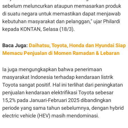
E
sebelum meluncurkan ataupun memasarkan produk
R
di suatu negara untuk memastikan dapat menjawab
F
B
O
U
kebutuhan masyarakat dan pelanggan," ujar Philardi
K
S
U
I
kepada KONTAN, Selasa (18/3).
S
N
E
S
Baca Juga:
Daihatsu, Toyota, Honda dan Hyundai Siap
S
I
Memacu Penjualan di Momen Ramadan & Lebaran
N
S
I
G
Ia juga mengungkapkan bahwa penerimaan
H
masyarakat Indonesia terhadap kendaraan listrik
T
Toyota sangat positif. Hal ini terlihat dari peningkatan
S
B
T
E
penjualan kendaraan elektrifikasi Toyota sebesar
O
L
C
A
15,2% pada Januari-Februari 2025 dibandingkan
K
N
periode yang sama tahun sebelumnya, dengan hybrid
S
J
E
A
electric vehicle (HEV) masih mendominasi.
T
O
U
N
P