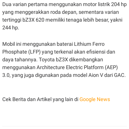
R
T
Dua varian pertama menggunakan motor listrik 204 hp
I
yang menggerakkan roda depan, sementara varian
S
I
tertinggi bZ3X 620 memiliki tenaga lebih besar, yakni
N
G
244 hp.
K
G
M
Mobil ini menggunakan baterai Lithium Ferro
E
Phosphate (LFP) yang terkenal akan efisiensi dan
D
I
daya tahannya. Toyota bZ3X dikembangkan
A
.
menggunakan Architecture Electric Platform (AEP)
I
3.0, yang juga digunakan pada model Aion V dari GAC.
D
SITEMAP
PROFILE
TERM
Cek Berita dan Artikel yang lain di
Google News
OF
USE
PEDOMAN
PEMBERITAAN
SIBER
PRIVACY