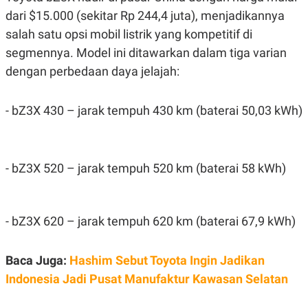
C
L
dari $15.000 (sekitar Rp 244,4 juta), menjadikannya
A
E
D
A
salah satu opsi mobil listrik yang kompetitif di
E
S
M
E
segmennya. Model ini ditawarkan dalam tiga varian
Y
.
I
dengan perbedaan daya jelajah:
D
L
K
- bZ3X 430 – jarak tempuh 430 km (baterai 50,03 kWh)
A
I
N
N
G
E
G
R
A
J
N
A
- bZ3X 520 – jarak tempuh 520 km (baterai 58 kWh)
A
E
N
M
C
I
E
T
T
E
- bZ3X 620 – jarak tempuh 620 km (baterai 67,9 kWh)
A
N
K
Baca Juga:
Hashim Sebut Toyota Ingin Jadikan
E
A
P
D
Indonesia Jadi Pusat Manufaktur Kawasan Selatan
A
V
P
E
E
R