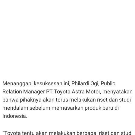
E
E
H
S
A
T
T
Y
A
L
N
E
E
A
N
N
G
A
L
L
I
I
S
S
H
I
S
E
K
X
O
Menanggapi kesuksesan ini, Philardi Ogi, Public
E
L
C
O
Relation Manager PT Toyota Astra Motor, menyatakan
U
M
T
bahwa pihaknya akan terus melakukan riset dan studi
I
mendalam sebelum memasarkan produk baru di
V
E
Indonesia.
C
O
R
N
"Toyota tentu akan melakukan berbagai riset dan studi