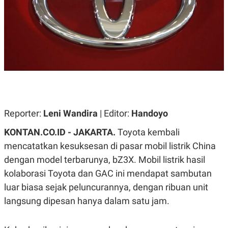
A
A
S
L
I
K
I
E
N
U
D
A
U
N
S
G
T
A
R
N
I
P
I
Reporter:
Leni Wandira
| Editor:
Handoyo
E
N
L
T
KONTAN.CO.ID - JAKARTA.
Toyota kembali
U
E
A
R
mencatatkan kesuksesan di pasar mobil listrik China
N
N
G
A
dengan model terbarunya, bZ3X. Mobil listrik hasil
U
S
kolaborasi Toyota dan GAC ini mendapat sambutan
S
I
A
O
luar biasa sejak peluncurannya, dengan ribuan unit
H
N
A
A
langsung dipesan hanya dalam satu jam.
L
P
R
E
E