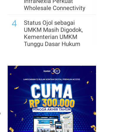
InfraNexia Perkuat
Wholesale Connectivity
4
Status Ojol sebagai
UMKM Masih Digodok,
Kementerian UMKM
Tunggu Dasar Hukum
p