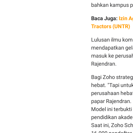
bahkan kampus pab
Baca Juga:
Izin 
Tractors (UNTR)
Lulusan ilmu komp
mendapatkan gelar
masuk ke perusah
Rajendran.
Bagi Zoho strateg
hebat. "Tapi untu
perusahaan hebat. 
papar Rajendran.
Model ini terbukt
pendidikan akadem
Saat ini, Zoho Sc