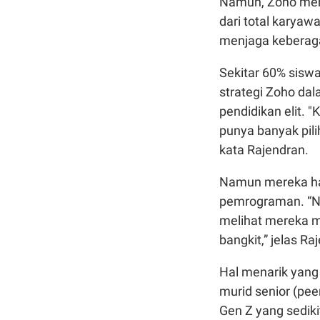
Namun, Zoho memb
dari total karyaw
menjaga keberaga
Sekitar 60% siswa
strategi Zoho da
pendidikan elit. 
punya banyak pili
kata Rajendran.
Namun mereka har
pemrograman. “Na
melihat mereka m
bangkit,” jelas Ra
Hal menarik yang m
murid senior (pee
Gen Z yang sediki