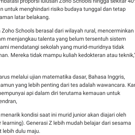
atasi proporsi lulusan Zoho Schools hingga sekitar 4
an untuk menghindari risiko budaya tunggal dan tetap
man latar belakang.
 Zoho Schools berasal dari wilayah rural, mencerminkan
lam menjangkau talenta yang belum tersentuh sistem
"Kami mendatangi sekolah yang murid-muridnya tidak
han. Mereka tidak mampu kuliah kedokteran atau teknik,
us melalui ujian matematika dasar, Bahasa Inggris,
mun yang lebih penting dari tes adalah wawancara. Ka
empunyai api dalam diri terutama kemauan untuk
jendran,
enarik kondisi saat ini murid junior akan diajari oleh
r learning). Generasi Z lebih mudah belajar dari sesama
t lebih dulu maju.