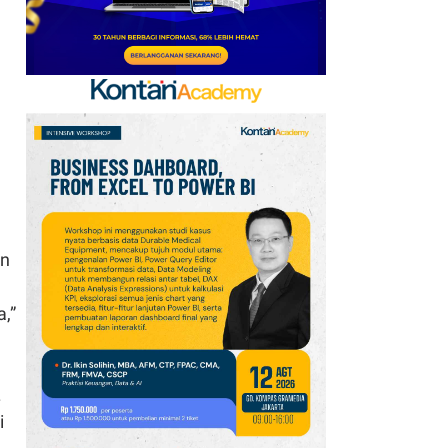
an
a,”
.
i