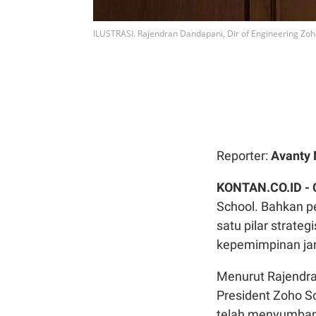
ILUSTRASI. Rajendran Dandapani, Dir of Engineering Zo
Reporter:
Avanty 
KONTAN.CO.ID -
School. Bahkan p
satu pilar strat
kepemimpinan ja
Menurut Rajendra
President Zoho Sc
telah menyumbang