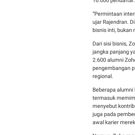
16.000 pendaftar.
“Permintaan intern
ujar Rajendran. 
bisnis inti, bukan
Dari sisi bisnis,
jangka panjang ya
2.600 alumni Zoho 
pengembangan pr
regional.
Beberapa alumni 
termasuk memimp
menyebut kontribu
juga pada pembe
awal karier merek