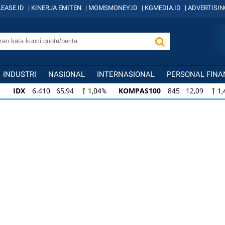
EASE.ID
|
KINERJA EMITEN
|
MOMSMONEY.ID
|
KGMEDIA.ID
|
ADVERTISIN
INDUSTRI
NASIONAL
INTERNASIONAL
PERSONAL FINA
IDX
6.410 65,94
KOMPAS100
845 12,09
1,04%
1,
KOMPAS100
845 12,09
LQ45
640 9,44
1,45%
1,5
LQ45
640 9,44
ISSI
222 2,82
IDX3
1,50%
1,29%