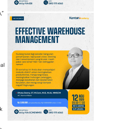
,”
al
i
k