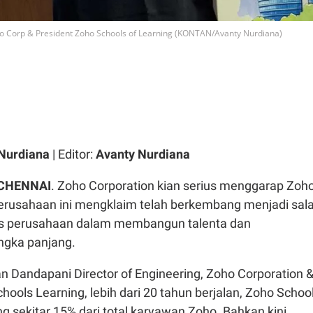
ho Corp & President Zoho Schools of Learning (KONTAN/Avanty Nurdiana)
Nurdiana
| Editor:
Avanty Nurdiana
CHENNAI
. Zoho Corporation kian serius menggarap Zoh
erusahaan ini mengklaim telah berkembang menjadi sal
egis perusahaan dalam membangun talenta dan
ngka panjang.
n Dandapani Director of Engineering, Zoho Corporation 
hools Learning, lebih dari 20 tahun berjalan, Zoho Schoo
 sekitar 15% dari total karyawan Zoho. Bahkan kini