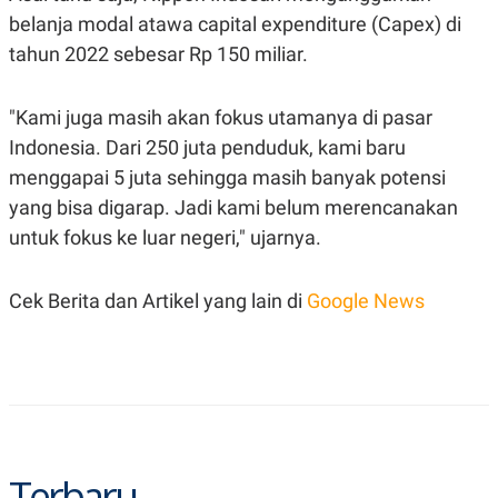
R
T
belanja modal atawa capital expenditure (Capex) di
I
S
tahun 2022 sebesar Rp 150 miliar.
I
N
G
"Kami juga masih akan fokus utamanya di pasar
K
G
Indonesia. Dari 250 juta penduduk, kami baru
M
menggapai 5 juta sehingga masih banyak potensi
E
D
yang bisa digarap. Jadi kami belum merencanakan
I
A
untuk fokus ke luar negeri," ujarnya.
.
I
D
Cek Berita dan Artikel yang lain di
Google News
SITEMAP
PROFILE
TERM
OF
USE
PEDOMAN
PEMBERITAAN
SIBER
Terbaru
PRIVACY