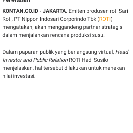
A
A
S
L
KONTAN.CO.ID - JAKARTA.
Emiten produsen roti Sari
I
Roti, PT Nippon Indosari Corporindo Tbk (
ROTI
)
K
I
mengatakan, akan menggandeng partner strategis
E
N
U
D
dalam menjalankan rencana produksi susu.
A
U
N
S
G
T
A
R
Dalam paparan publik yang berlangsung virtual,
Head
N
I
Investor and Public Relation
ROTI Hadi Susilo
P
I
menjelaskan, hal tersebut dilakukan untuk menekan
E
N
L
T
nilai investasi.
U
E
A
R
N
N
G
A
U
S
S
I
A
O
H
N
A
A
L
P
R
E
E