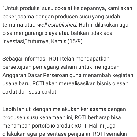
E
E
H
S
"Untuk produksi susu cokelat ke depannya, kami akan
A
T
T
Y
bekerjasama dengan produsen susu yang sudah
A
L
ternama atau
well established.
Hal ini dilakukan agar
N
E
bisa mengurangi biaya atau bahkan tidak ada
E
A
N
N
investasi," tuturnya, Kamis (15/9).
G
A
L
L
I
I
S
S
Sebagai informasi, ROTI telah mendapatkan
H
I
persetujuan pemegang saham untuk mengubah
S
Anggaran Dasar Perseroan guna menambah kegiatan
E
K
X
O
usaha baru. ROTI akan merealisasikan bisnis olesan
E
L
C
O
coklat dan susu coklat.
U
M
T
I
Lebih lanjut, dengan melakukan kerjasama dengan
V
E
produsen susu kenamaan ini, ROTI berharap bisa
C
O
menambah portofolio produk ROTI. Hal ini juga
R
dilakukan agar persentase penjualan ROTI semakin
N