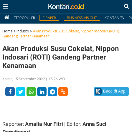
TERPOPULER
E-PAPER
BUSINESS INSIGHT
KONTAN TV
P
Home
>
industri
>
Akan Produksi Susu Cokelat, Nippon Indosari (ROTI)
Gandeng Partner Kenamaan
MY
Akan Produksi Susu Cokelat, Nippon
KONTAN
Indosari (ROTI) Gandeng Partner
Daftar
Kenamaan
Masuk
Kamis, 15 September 2022 | 15:26 WIB
Baca di App
BERITA
I
N
N
A
V
S
E
I
Reporter:
Amalia Nur Fitri
| Editor:
Anna Suci
S
O
Perwitasari
T
N