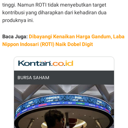
E
tinggi. Namun ROTI tidak menyebutkan target
R
kontribusi yang diharapkan dari kehadiran dua
F
B
O
U
produknya ini.
K
S
U
I
S
N
Baca Juga:
Dibayangi Kenaikan Harga Gandum, Laba
E
S
Nippon Indosari (ROTI) Naik Dobel Digit
S
I
N
S
I
G
H
BURSA SAHAM
T
S
B
T
E
O
L
C
A
K
N
S
J
E
A
T
O
U
N
P