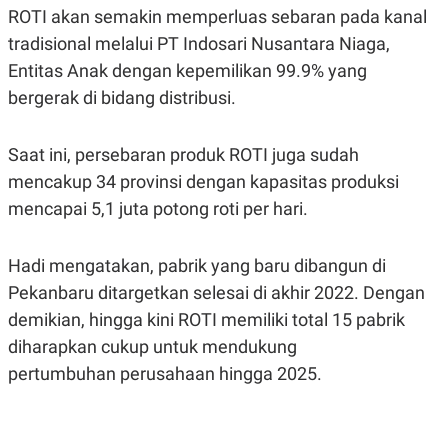
S
A
ROTI akan semakin memperluas sebaran pada kanal
A
G
T
E
tradisional melalui PT Indosari Nusantara Niaga,
D
S
Entitas Anak dengan kepemilikan 99.9% yang
A
T
bergerak di bidang distribusi.
A
K
L
O
I
Saat ini, persebaran produk ROTI juga sudah
N
P
T
S
mencakup 34 provinsi dengan kapasitas produksi
A
U
mencapai 5,1 juta potong roti per hari.
N
S
T
V
Hadi mengatakan, pabrik yang baru dibangun di
Pekanbaru ditargetkan selesai di akhir 2022. Dengan
JARINGAN
demikian, hingga kini ROTI memiliki total 15 pabrik
K
P
diharapkan cukup untuk mendukung
O
R
pertumbuhan perusahaan hingga 2025.
N
E
T
S
A
S
N
R
A
E