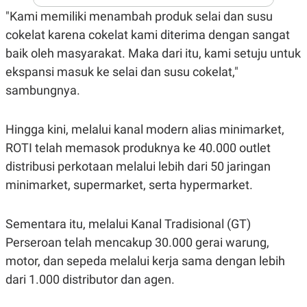
A
I
"Kami memiliki menambah produk selai dan susu
S
V
K
E
cokelat karena cokelat kami diterima dengan sangat
E
M
baik oleh masyarakat. Maka dari itu, kami setuju untuk
E
N
ekspansi masuk ke selai dan susu cokelat,"
T
sambungnya.
E
R
I
A
Hingga kini, melalui kanal modern alias minimarket,
N
ROTI telah memasok produknya ke 40.000 outlet
L
E
distribusi perkotaan melalui lebih dari 50 jaringan
S
minimarket, supermarket, serta hypermarket.
T
A
R
I
Sementara itu, melalui Kanal Tradisional (GT)
Perseroan telah mencakup 30.000 gerai warung,
KANAL
motor, dan sepeda melalui kerja sama dengan lebih
dari 1.000 distributor dan agen.
P
I
U
M