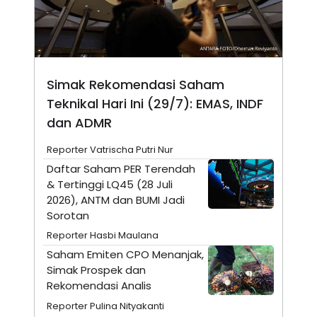
N
S
E
E
W
R
S
E
S
M
E
O
T
N
Simak Rekomendasi Saham
U
I
Teknikal Hari Ini (29/7): EMAS, INDF
P
A
dan ADMR
A
K
D
I
V
L
Reporter Vatrischa Putri Nur
A
Daftar Saham PER Terendah
S
K
& Tertinggi LQ45 (28 Juli
O
2026), ANTM dan BUMI Jadi
R
P
Sorotan
O
Reporter Hasbi Maulana
R
A
Saham Emiten CPO Menanjak,
S
Simak Prospek dan
I
Rekomendasi Analis
K
N
I
A
Reporter Pulina Nityakanti
L
T