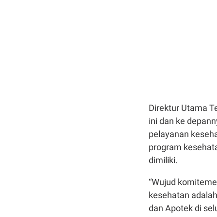
Direktur Utama T
ini dan ke depan
pelayanan keseha
program kesehata
dimiliki.
“Wujud komitemen
kesehatan adalah 
dan Apotek di sel