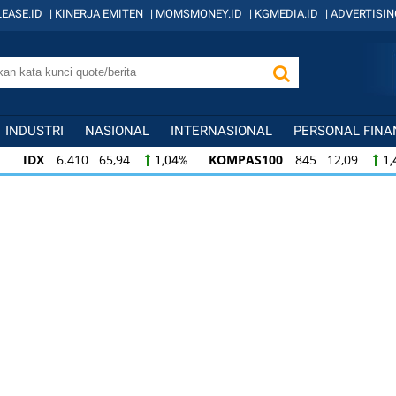
EASE.ID
|
KINERJA EMITEN
|
MOMSMONEY.ID
|
KGMEDIA.ID
|
ADVERTISIN
INDUSTRI
NASIONAL
INTERNASIONAL
PERSONAL FINA
IDX
6.410 65,94
KOMPAS100
845 12,09
1,04%
1,
KOMPAS100
845 12,09
LQ45
640 9,44
1,45%
1,5
LQ45
640 9,44
ISSI
222 2,82
IDX3
1,50%
1,29%