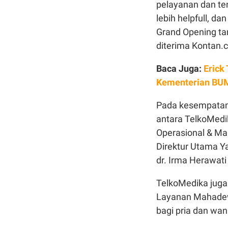
pelayanan dan te
lebih helpfull, d
Grand Opening tam
diterima Kontan.c
Baca Juga:
Erick
Kementerian BU
Pada kesempatan 
antara TelkoMedi
Operasional & Ma
Direktur Utama Ya
dr. Irma Herawati
TelkoMedika juga
Layanan Mahadewa
bagi pria dan wan