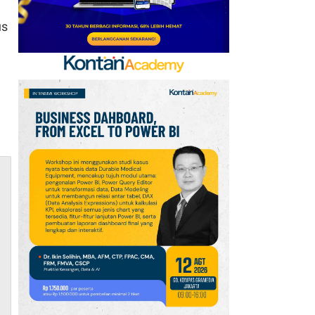
DPR IKN Masuk Tahap
us
Struktur
8
GIIAS 2026 Ditutup,
Persaingan Merek
Otomotif di Indonesia
Makin Sengit
9
Isuzu Perkuat Strategi
Purnajual di GIIAS 2026,
Bidik Efisiensi
Operasional Armada
10
Hino Perkuat Industri
Kendaraan Niaga
Nasional Lewat TKDN
dan Standardisasi
Karoseri