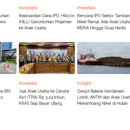
Investasi
Investasi
urkan
Realisasikan Dana IPO, Hillcon
Rencana IPO Sektor Tamba
New
(HILL) Gelontorkan Pinjaman
Nikel Ramai, Ada Anak Usah
ke Anak Usaha
MDKA Hingga Grup Harita
Investasi
Insight
ha BRI
Jual Anak Usaha ke Candra
Genjot Baterai Kendaraan
22
Asri (TPIA) Rp 3,24 triliun,
Listrik, ANTM dan Anak Usa
KRAS Siap Bayar Utang
Menambang Nikel di Hutan