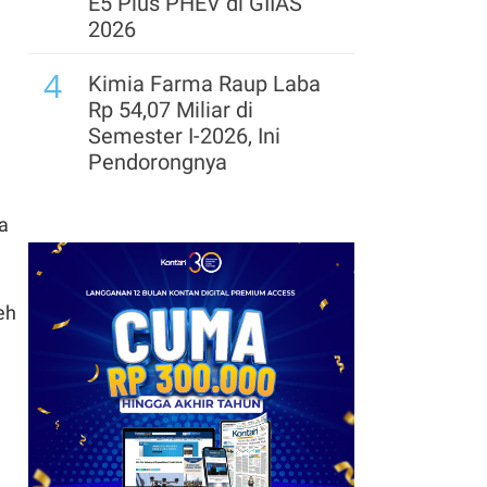
E5 Plus PHEV di GIIAS
2026
4
Kimia Farma Raup Laba
Rp 54,07 Miliar di
Semester I-2026, Ini
Pendorongnya
5
ISF 2026 Bidik Transaksi
a
Rp 38 Triliun, Jadi
Sentimen Positif Bagi
Saham Ritel?
eh
6
Leapmotor Mulai
Perakitan Lokal, Siapkan
Kapasitas Produksi
34.000 Unit per Tahun
7
Pembangunan Gedung