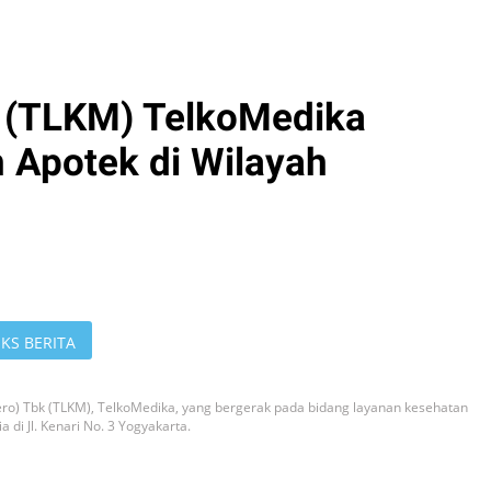
 (TLKM) TelkoMedika
 Apotek di Wilayah
KS BERITA
ro) Tbk (TLKM), TelkoMedika, yang bergerak pada bidang layanan kesehatan
 di Jl. Kenari No. 3 Yogyakarta.