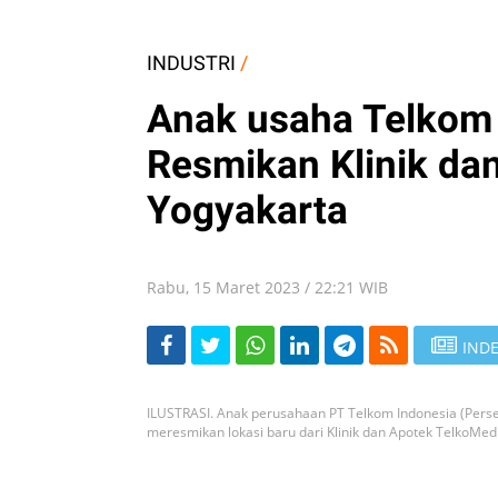
INDUSTRI
/
Anak usaha Telkom
Resmikan Klinik dan
Yogyakarta
Rabu, 15 Maret 2023 / 22:21 WIB
INDE
ILUSTRASI. Anak perusahaan PT Telkom Indonesia (Perse
meresmikan lokasi baru dari Klinik dan Apotek TelkoMedia