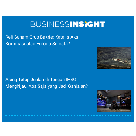
Reli Saham Grup Bakrie: Katalis Aksi
Korporasi atau Euforia Semata?
Asing Tetap Jualan di Tengah IHSG
Menghijau, Apa Saja yang Jadi Ganjalan?