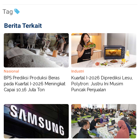
C
L
A
E
Tag
D
A
E
S
M
E
Berita Terkait
Y
.
I
D
L
K
A
I
N
N
G
E
G
R
A
J
Nasional
Industri
N
A
BPS Prediksi Produksi Beras
Kuartal I-2026 Diprediksi Lesu,
A
E
pada Kuartal I-2026 Meningkat
Polytron: Justru Ini Musim
N
M
C
I
Capai 10,16 Juta Ton
Puncak Penjualan
E
T
T
E
A
N
K
E
A
P
D
A
V
P
E
E
R