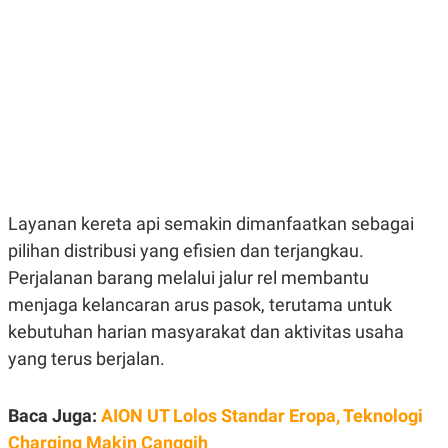
E
E
H
S
A
T
T
Y
A
L
N
E
E
A
N
N
G
A
L
L
I
I
S
S
H
I
S
Layanan kereta api semakin dimanfaatkan sebagai
E
K
pilihan distribusi yang efisien dan terjangkau.
X
O
Perjalanan barang melalui jalur rel membantu
E
L
C
O
menjaga kelancaran arus pasok, terutama untuk
U
M
T
kebutuhan harian masyarakat dan aktivitas usaha
I
V
yang terus berjalan.
E
C
O
Baca Juga:
AION UT Lolos Standar Eropa, Teknologi
R
N
Charging Makin Canggih