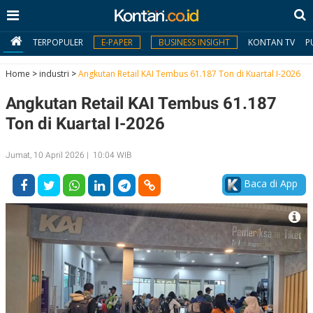
TERPOPULER
E-PAPER
BUSINESS INSIGHT
KONTAN TV
P
Home
>
industri
>
Angkutan Retail KAI Tembus 61.187 Ton di Kuartal I-2026
Angkutan Retail KAI Tembus 61.187
MY
KONTAN
Ton di Kuartal I-2026
Daftar
Jumat, 10 April 2026 | 10:04 WIB
Masuk
Baca di App
BERITA
I
N
N
A
V
S
E
I
S
O
T
N