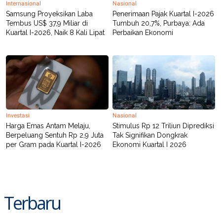
Internasional
Nasional
R
T
I
Samsung Proyeksikan Laba
Penerimaan Pajak Kuartal I-2026
S
Tembus US$ 37,9 Miliar di
Tumbuh 20,7%, Purbaya: Ada
I
Kuartal I-2026, Naik 8 Kali Lipat
Perbaikan Ekonomi
N
G
K
G
M
E
D
I
A
.
Investasi
Nasional
I
Harga Emas Antam Melaju,
Stimulus Rp 12 Triliun Diprediksi
D
Berpeluang Sentuh Rp 2,9 Juta
Tak Signifikan Dongkrak
per Gram pada Kuartal I-2026
Ekonomi Kuartal I 2026
SITEMAP
PROFILE
TERM
OF
USE
PEDOMAN
Terbaru
PEMBERITAAN
SIBER
PRIVACY