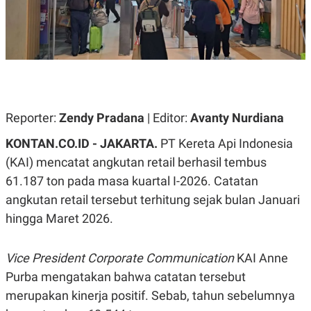
A
A
S
L
I
K
I
E
N
U
D
A
U
N
S
G
T
Reporter:
Zendy Pradana
| Editor:
Avanty Nurdiana
A
R
N
I
KONTAN.CO.ID - JAKARTA.
PT Kereta Api Indonesia
P
I
E
N
(KAI) mencatat angkutan retail berhasil tembus
L
T
U
E
61.187 ton pada masa kuartal I-2026. Catatan
A
R
angkutan retail tersebut terhitung sejak bulan Januari
N
N
G
A
hingga Maret 2026.
U
S
S
I
A
O
Vice President Corporate Communication
KAI Anne
H
N
A
A
Purba mengatakan bahwa catatan tersebut
L
merupakan kinerja positif. Sebab, tahun sebelumnya
P
R
E
E