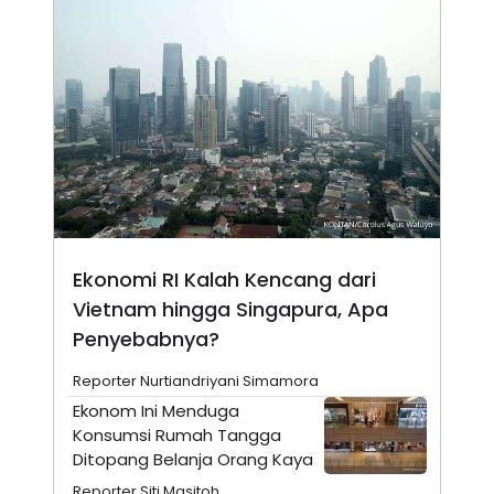
N
S
E
E
W
R
S
E
S
M
E
O
T
N
U
I
P
A
A
K
D
I
V
L
A
S
Ekonomi RI Kalah Kencang dari
K
O
Vietnam hingga Singapura, Apa
R
P
Penyebabnya?
O
R
Reporter Nurtiandriyani Simamora
A
S
Ekonom Ini Menduga
I
Konsumsi Rumah Tangga
K
N
Ditopang Belanja Orang Kaya
I
A
L
T
Reporter Siti Masitoh