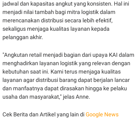
S
A
jadwal dan kapasitas angkut yang konsisten. Hal ini
A
G
menjadi nilai tambah bagi mitra logistik dalam
T
E
D
S
merencanakan distribusi secara lebih efektif,
A
T
sekaligus menjaga kualitas layanan kepada
A
pelanggan akhir.
K
L
O
I
N
P
"Angkutan retail menjadi bagian dari upaya KAI dalam
T
S
A
U
menghadirkan layanan logistik yang relevan dengan
N
S
T
kebutuhan saat ini. Kami terus menjaga kualitas
V
layanan agar distribusi barang dapat berjalan lancar
dan manfaatnya dapat dirasakan hingga ke pelaku
JARINGAN
usaha dan masyarakat," jelas Anne.
K
P
O
R
Cek Berita dan Artikel yang lain di
Google News
N
E
T
S
A
S
N
R
A
E