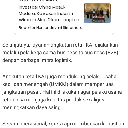
A
I
Investasi China Masuk
S
V
K
E
Madura, Kawasan Industri
E
Wiraraja Siap Dikembangkan
M
E
Reporter Nurtiandriyani Simamora
N
T
E
R
Selanjutnya, layanan angkutan retail KAI dijalankan
I
melalui pola kerja sama business to business (B2B)
A
N
dengan berbagai mitra logistik.
L
E
S
Angkutan retail KAI juga mendukung pelaku usaha
T
A
kecil dan menengah (UMKM) dalam memperluas
R
jangkauan pasar. Hal ini dilakukan agar pelaku usaha
I
tetap bisa menjaga kualitas produk sekaligus
meningkatkan daya saing.
KANAL
P
I
Secara operasional, kereta api memberikan kepastian
U
M