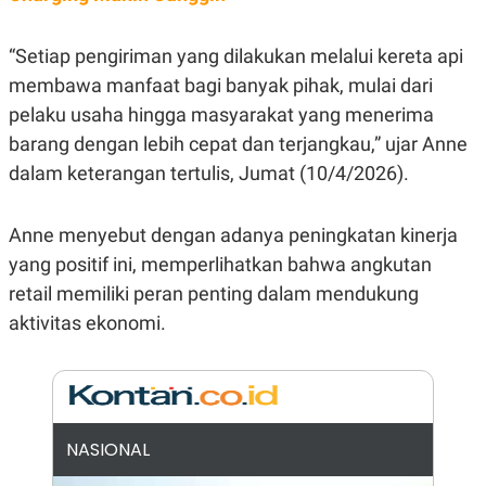
E
R
F
B
“Setiap pengiriman yang dilakukan melalui kereta api
O
U
membawa manfaat bagi banyak pihak, mulai dari
K
S
U
I
pelaku usaha hingga masyarakat yang menerima
S
N
E
barang dengan lebih cepat dan terjangkau,” ujar Anne
S
dalam keterangan tertulis, Jumat (10/4/2026).
S
I
N
S
Anne menyebut dengan adanya peningkatan kinerja
I
G
yang positif ini, memperlihatkan bahwa angkutan
H
retail memiliki peran penting dalam mendukung
T
aktivitas ekonomi.
S
B
T
E
O
L
C
A
K
N
S
J
E
A
T
O
NASIONAL
U
N
P