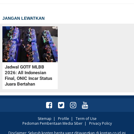
JANGAN LEWATKAN
Jadwal GOTF MLBB
2026: All Indonesian
Final, ONIC Incar Status
Juara Bertahan
Sitemap
|
Profile
|
Term of Use
Pedoman Pemberitaan Media Siber
|
Privacy Policy
Disclaimer: Seluruh konten berita yang ditayangkan di kontan.co.id ini