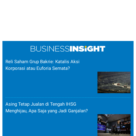
Reli Saham Grup Bakrie: Katalis Aksi
Korporasi atau Euforia Semata?
Asing Tetap Jualan di Tengah IHSG
Menghijau, Apa Saja yang Jadi Ganjalan?