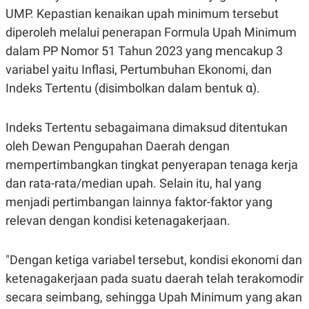
S
A
UMP. Kepastian kenaikan upah minimum tersebut
A
G
T
E
diperoleh melalui penerapan Formula Upah Minimum
D
S
A
dalam PP Nomor 51 Tahun 2023 yang mencakup 3
T
variabel yaitu Inflasi, Pertumbuhan Ekonomi, dan
A
Indeks Tertentu (disimbolkan dalam bentuk α).
K
L
O
I
N
P
T
S
Indeks Tertentu sebagaimana dimaksud ditentukan
A
U
N
S
oleh Dewan Pengupahan Daerah dengan
T
mempertimbangkan tingkat penyerapan tenaga kerja
V
dan rata-rata/median upah. Selain itu, hal yang
menjadi pertimbangan lainnya faktor-faktor yang
JARINGAN
relevan dengan kondisi ketenagakerjaan.
K
P
O
R
N
E
"Dengan ketiga variabel tersebut, kondisi ekonomi dan
T
S
ketenagakerjaan pada suatu daerah telah terakomodir
A
S
N
R
secara seimbang, sehingga Upah Minimum yang akan
A
E