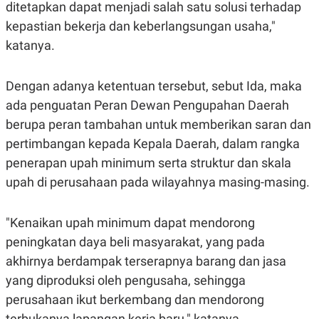
C
L
ditetapkan dapat menjadi salah satu solusi terhadap
A
E
kepastian bekerja dan keberlangsungan usaha,"
D
A
E
S
katanya.
M
E
Y
.
I
D
Dengan adanya ketentuan tersebut, sebut Ida, maka
L
K
ada penguatan Peran Dewan Pengupahan Daerah
A
I
berupa peran tambahan untuk memberikan saran dan
N
N
G
E
pertimbangan kepada Kepala Daerah, dalam rangka
G
R
A
J
penerapan upah minimum serta struktur dan skala
N
A
upah di perusahaan pada wilayahnya masing-masing.
A
E
N
M
C
I
E
T
"Kenaikan upah minimum dapat mendorong
T
E
A
N
peningkatan daya beli masyarakat, yang pada
K
akhirnya berdampak terserapnya barang dan jasa
E
A
yang diproduksi oleh pengusaha, sehingga
P
D
A
V
perusahaan ikut berkembang dan mendorong
P
E
E
R
terbukanya lapangan kerja baru," katanya.