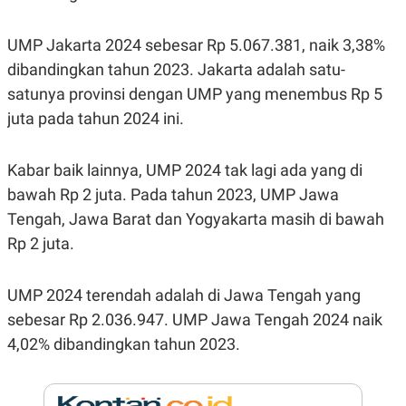
E
R
F
B
UMP Jakarta 2024 sebesar Rp 5.067.381, naik 3,38%
O
U
dibandingkan tahun 2023. Jakarta adalah satu-
K
S
U
I
satunya provinsi dengan UMP yang menembus Rp 5
S
N
E
juta pada tahun 2024 ini.
S
S
I
Kabar baik lainnya, UMP 2024 tak lagi ada yang di
N
S
bawah Rp 2 juta. Pada tahun 2023, UMP Jawa
I
G
Tengah, Jawa Barat dan Yogyakarta masih di bawah
H
Rp 2 juta.
T
S
B
T
E
UMP 2024 terendah adalah di Jawa Tengah yang
O
L
C
A
sebesar Rp 2.036.947. UMP Jawa Tengah 2024 naik
K
N
S
J
4,02% dibandingkan tahun 2023.
E
A
T
O
U
N
P