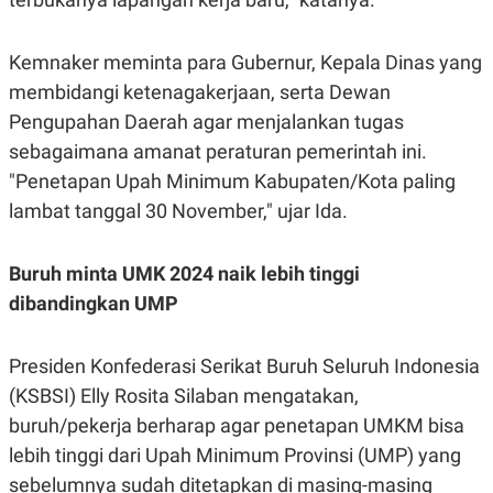
R
T
I
S
Kemnaker meminta para Gubernur, Kepala Dinas yang
I
N
membidangi ketenagakerjaan, serta Dewan
G
Pengupahan Daerah agar menjalankan tugas
K
G
sebagaimana amanat peraturan pemerintah ini.
M
"Penetapan Upah Minimum Kabupaten/Kota paling
E
D
lambat tanggal 30 November," ujar Ida.
I
A
.
I
Buruh minta UMK 2024 naik lebih tinggi
D
dibandingkan UMP
Presiden Konfederasi Serikat Buruh Seluruh Indonesia
SITEMAP
PROFILE
TERM
OF
(KSBSI) Elly Rosita Silaban mengatakan,
USE
buruh/pekerja berharap agar penetapan UMKM bisa
PEDOMAN
PEMBERITAAN
lebih tinggi dari Upah Minimum Provinsi (UMP) yang
SIBER
sebelumnya sudah ditetapkan di masing-masing
PRIVACY