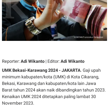
A
A
S
L
I
K
I
E
N
U
D
A
U
N
S
G
T
A
R
N
I
P
I
E
N
L
T
Reporter:
Adi Wikanto
| Editor:
Adi Wikanto
U
E
A
R
UMK Bekasi-Karawang 2024 - JAKARTA
. Gaji upah
N
N
G
A
minimum kabupaten/kota (UMK) di Kota Cikarang,
U
S
S
I
Bekasi, Karawang dan kabupaten/kota lain Jawa
A
O
Barat tahun 2024 akan naik dibandingkan tahun 2023.
H
N
A
A
Kenaikan UMK 2024 ditetapkan paling lambat 30
L
November 2023.
P
R
E
E