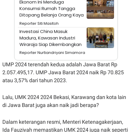
Ekonom Ini Menduga
A
I
S
V
Konsumsi Rumah Tangga
K
E
Ditopang Belanja Orang Kaya
E
M
Reporter Siti Masitoh
E
N
Investasi China Masuk
T
Madura, Kawasan Industri
E
Wiraraja Siap Dikembangkan
R
I
Reporter Nurtiandriyani Simamora
A
N
UMP 2024 terendah kedua adalah Jawa Barat Rp
L
E
2.057.495,17. UMP Jawa Barat 2024 naik Rp 70.825
S
atau 3,57% dari tahun 2023.
T
A
R
I
Lalu, UMK 2024 2024 Bekasi, Karawang dan kota lain
di Jawa Barat juga akan naik jadi berapa?
KANAL
Dalam keterangan resmi, Menteri Ketenagakerjaan,
P
I
U
M
Ida Fauziyah memastikan UMK 2024 juga naik seperti