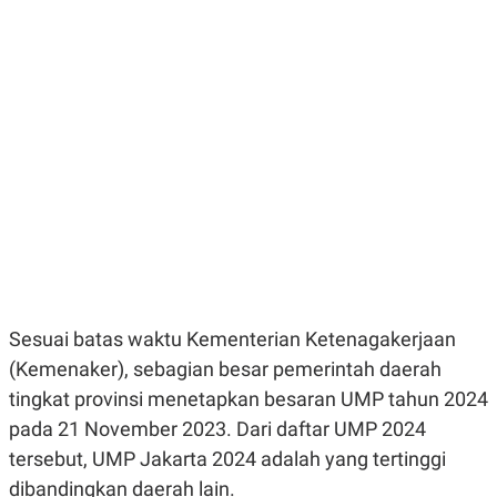
E
E
H
S
A
T
T
Y
A
L
N
E
E
A
N
N
G
A
L
L
I
I
S
S
H
I
S
E
K
X
O
E
L
C
O
Sesuai batas waktu Kementerian Ketenagakerjaan
U
M
T
(Kemenaker), sebagian besar pemerintah daerah
I
V
tingkat provinsi menetapkan besaran UMP tahun 2024
E
pada 21 November 2023. Dari daftar UMP 2024
C
O
tersebut, UMP Jakarta 2024 adalah yang tertinggi
R
N
dibandingkan daerah lain.