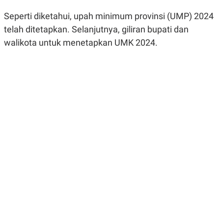
R
G
S
I
Seperti diketahui, upah minimum provinsi (UMP) 2024
O
O
telah ditetapkan. Selanjutnya, giliran bupati dan
N
N
A
A
walikota untuk menetapkan UMK 2024.
L
L
F
I
N
A
N
C
E
Y
C
A
A
N
R
G
I
T
T
E
A
R
H
.
U
.
.
K
L
E
I
S
F