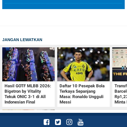
JANGAN LEWATKAN
Hasil GOTF MLBB 2026:
Daftar 10 Pesepak Bola
Transf
Bigetron by Vitality
Terkaya Sepanjang
Barcel
Tekuk ONIC 3-1 di All
Masa: Ronaldo Ungguli
Rp1,23
Indonesian Final
Messi
Minta 