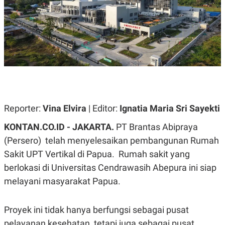
A
A
S
L
I
K
I
E
N
U
D
A
U
N
S
G
T
A
R
N
I
P
I
Reporter:
Vina Elvira
| Editor:
Ignatia Maria Sri Sayekti
E
N
L
T
KONTAN.CO.ID - JAKARTA.
PT Brantas Abipraya
U
E
A
R
(Persero) telah menyelesaikan pembangunan Rumah
N
N
Sakit UPT Vertikal di Papua.
Rumah sakit yang
G
A
U
S
berlokasi di Universitas Cendrawasih Abepura ini siap
S
I
A
O
melayani masyarakat Papua.
H
N
A
A
L
Proyek ini tidak hanya berfungsi sebagai pusat
P
R
pelayanan kesehatan, tetapi juga sebagai pusat
E
E