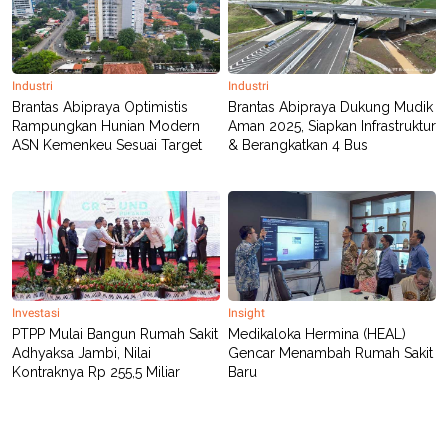
R
T
I
S
I
N
Industri
Industri
G
Brantas Abipraya Optimistis
Brantas Abipraya Dukung Mudik
K
Rampungkan Hunian Modern
Aman 2025, Siapkan Infrastruktur
G
ASN Kemenkeu Sesuai Target
& Berangkatkan 4 Bus
M
E
D
I
A
.
I
D
Investasi
Insight
SITEMAP
PROFILE
TERM
PTPP Mulai Bangun Rumah Sakit
Medikaloka Hermina (HEAL)
OF
Adhyaksa Jambi, Nilai
Gencar Menambah Rumah Sakit
USE
Kontraknya Rp 255,5 Miliar
Baru
PEDOMAN
PEMBERITAAN
SIBER
PRIVACY