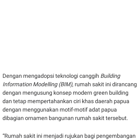
E
E
H
S
A
T
T
Y
A
L
N
E
E
A
N
N
G
A
L
L
I
I
S
S
H
I
S
Dengan mengadopsi teknologi canggih
Building
E
K
X
O
Information Modelling (BIM),
rumah sakit ini dirancang
E
L
C
O
dengan mengusung konsep modern green building
U
M
dan tetap mempertahankan ciri khas daerah papua
T
I
dengan menggunakan motif-motif adat papua
V
E
dibagian ornamen bangunan rumah sakit tersebut.
C
O
R
“Rumah sakit ini menjadi rujukan bagi pengembangan
N