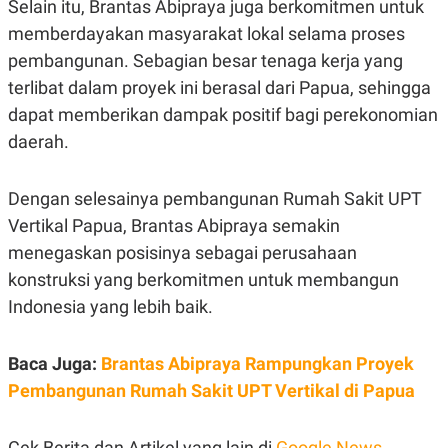
Selain itu, Brantas Abipraya juga berkomitmen untuk
S
A
A
G
memberdayakan masyarakat lokal selama proses
T
E
D
S
pembangunan. Sebagian besar tenaga kerja yang
A
terlibat dalam proyek ini berasal dari Papua, sehingga
T
A
dapat memberikan dampak positif bagi perekonomian
K
L
daerah.
O
I
N
P
T
S
A
U
Dengan selesainya pembangunan Rumah Sakit UPT
N
S
Vertikal Papua, Brantas Abipraya semakin
T
V
menegaskan posisinya sebagai perusahaan
konstruksi yang berkomitmen untuk membangun
JARINGAN
Indonesia yang lebih baik.
K
P
O
R
Baca Juga:
Brantas Abipraya Rampungkan Proyek
N
E
Pembangunan Rumah Sakit UPT Vertikal di Papua
T
S
A
S
N
R
A
E
Cek Berita dan Artikel yang lain di
Google News