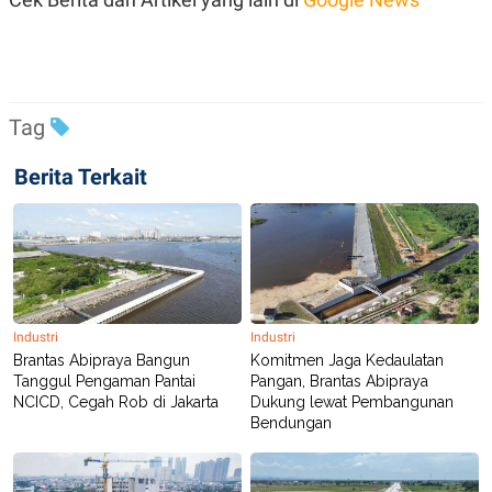
C
L
A
E
D
A
E
S
M
E
Y
.
I
Tag
D
L
K
Berita Terkait
A
I
N
N
G
E
G
R
A
J
N
A
A
E
N
M
C
I
E
T
Industri
Industri
T
E
Brantas Abipraya Bangun
Komitmen Jaga Kedaulatan
A
N
Tanggul Pengaman Pantai
Pangan, Brantas Abipraya
K
NCICD, Cegah Rob di Jakarta
Dukung lewat Pembangunan
E
A
Bendungan
P
D
A
V
P
E
E
R