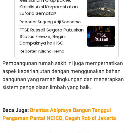
Reli Saham Grup Bakrie:
A
I
Katalis Aksi Korporasi atau
S
V
K
E
Euforia Semata?
E
M
Reporter Sugeng Adji Soenarso
E
FTSE Russell Segera Putuskan
N
T
Status Freeze, Begini
E
Dampaknya ke IHSG
R
I
Reporter Yuliana Hema
A
N
Pembangunan rumah sakit ini juga memperhatikan
L
aspek keberlanjutan dengan menggunakan bahan
E
S
bangunan yang ramah lingkungan dan menerapkan
T
A
sistem pengelolaan limbah yang baik.
R
I
Baca Juga:
Brantas Abipraya Bangun Tanggul
KANAL
Pengaman Pantai NCICD, Cegah Rob di Jakarta
P
I
U
M