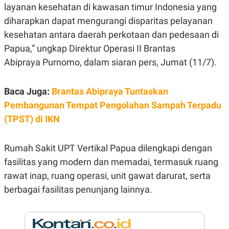
E
layanan kesehatan di kawasan timur Indonesia yang
R
diharapkan dapat mengurangi disparitas pelayanan
F
B
O
U
kesehatan antara daerah perkotaan dan pedesaan di
K
S
Papua,” ungkap Direktur Operasi II Brantas
U
I
S
N
Abipraya Purnomo, dalam siaran pers, Jumat (11/7).
E
S
S
I
Baca Juga:
Brantas Abipraya Tuntaskan
N
Pembangunan Tempat Pengolahan Sampah Terpadu
S
I
(TPST) di IKN
G
H
T
Rumah Sakit UPT Vertikal Papua dilengkapi dengan
S
B
T
E
fasilitas yang modern dan memadai, termasuk ruang
O
L
rawat inap, ruang operasi, unit gawat darurat, serta
C
A
K
N
berbagai fasilitas penunjang lainnya.
S
J
E
A
T
O
U
N
P