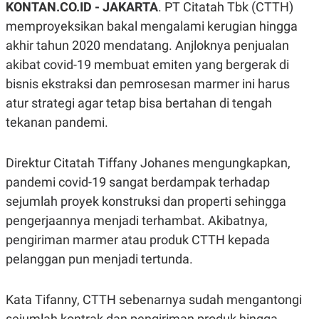
KONTAN.CO.ID -
JAKARTA
. PT Citatah Tbk (CTTH)
A
A
S
L
memproyeksikan bakal mengalami kerugian hingga
I
akhir tahun 2020 mendatang. Anjloknya penjualan
K
I
akibat covid-19 membuat emiten yang bergerak di
E
N
U
D
bisnis ekstraksi dan pemrosesan marmer ini harus
A
U
N
S
atur strategi agar tetap bisa bertahan di tengah
G
T
A
R
tekanan pandemi.
N
I
P
I
Direktur Citatah Tiffany Johanes mengungkapkan,
E
N
L
T
pandemi covid-19 sangat berdampak terhadap
U
E
A
R
sejumlah proyek konstruksi dan properti sehingga
N
N
G
A
pengerjaannya menjadi terhambat. Akibatnya,
U
S
pengiriman marmer atau produk CTTH kepada
S
I
A
O
pelanggan pun menjadi tertunda.
H
N
A
A
L
Kata Tifanny, CTTH sebenarnya sudah mengantongi
P
R
E
E
sejumlah kontrak dan pengiriman produk hingga