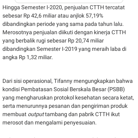
N
S
Hingga Semester I-2020, penjualan CTTH tercatat
E
E
sebesar Rp 42,6 miliar atau anjlok 57,19%
W
R
S
E
dibandingkan periode yang sama pada tahun lalu.
S
M
E
O
Merosotnya penjualan diikuti dengan kinerja CTTH
T
N
yang berbalik rugi sebesar Rp 20,74 miliar
U
I
P
A
dibandingkan Semester I-2019 yang meraih laba di
A
K
angka Rp 1,32 miliar.
D
I
V
L
A
S
K
Dari sisi operasional, Tifanny mengungkapkan bahwa
O
R
kondisi Pembatasan Sosial Berskala Besar (PSBB)
P
yang mengharuskan protokol kesehatan secara ketat,
O
R
serta menurunnya pesanan dan pengiriman produk
A
S
membuat
output
tambang dan pabrik CTTH ikut
I
merosot dan mengalami penyesuaian.
K
N
I
A
L
T