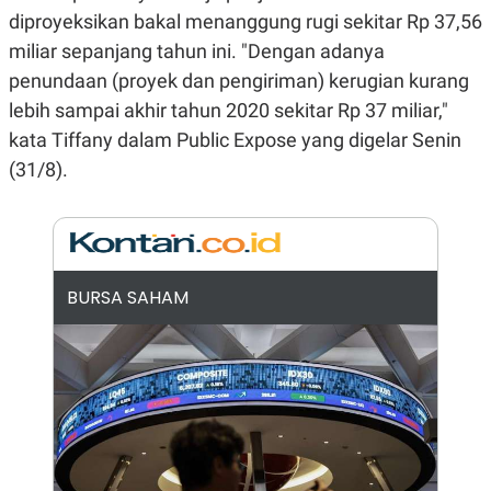
E
E
H
S
diproyeksikan bakal menanggung rugi sekitar Rp 37,56
A
T
miliar sepanjang tahun ini. "Dengan adanya
T
Y
A
L
penundaan (proyek dan pengiriman) kerugian kurang
N
E
lebih sampai akhir tahun 2020 sekitar Rp 37 miliar,"
E
A
N
N
kata Tiffany dalam Public Expose yang digelar Senin
G
A
(31/8).
L
L
I
I
S
S
H
I
S
E
K
X
O
BURSA SAHAM
E
L
C
O
U
M
T
I
V
E
C
O
R
N