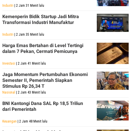
S
A
Industri
| 2 Jam 31 Menit lalu
A
G
T
E
D
S
Kemenperin Bidik Startup Jadi Mitra
A
Transformasi Industri Manufaktur
T
A
Industri
| 2 Jam 35 Menit lalu
K
L
O
I
Harga Emas Bertahan di Level Tertingi
N
P
dalam 7 Pekan, Cermati Pemicunya
T
S
A
U
N
S
Investasi
| 2 Jam 41 Menit lalu
T
V
Jaga Momentum Pertumbuhan Ekonomi
Semester II, Pemerintah Siapkan
JARINGAN
Stimulus Rp 26,34 T
Nasional
| 2 Jam 43 Menit lalu
K
P
BNI Kantongi Dana SAL Rp 18,5 Triliun
O
R
N
E
dari Pemerintah
T
S
A
S
Keuangan
| 2 Jam 48 Menit lalu
N
R
A
E