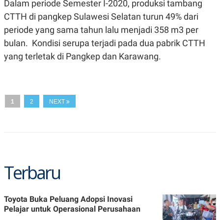
Dalam periode Semester I-2020, produksi tambang
A
I
S
V
CTTH di pangkep Sulawesi Selatan turun 49% dari
K
E
E
periode yang sama tahun lalu menjadi 358 m3 per
M
bulan. Kondisi serupa terjadi pada dua pabrik CTTH
E
N
yang terletak di Pangkep dan Karawang.
T
E
R
I
A
N
1
2
NEXT
L
E
S
T
A
R
I
Terbaru
KANAL
Toyota Buka Peluang Adopsi Inovasi
P
I
Pelajar untuk Operasional Perusahaan
U
M