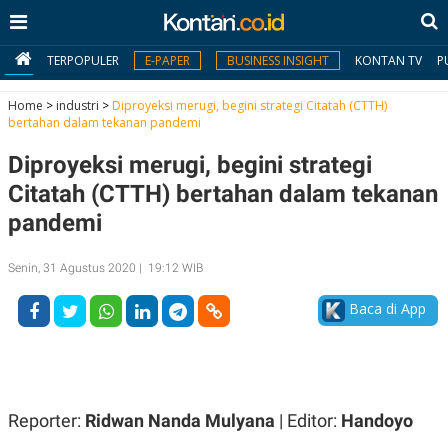
TERPOPULER
E-PAPER
BUSINESS INSIGHT
KONTAN TV
P
Home
>
industri
>
Diproyeksi merugi, begini strategi Citatah (CTTH)
bertahan dalam tekanan pandemi
MY
Diproyeksi merugi, begini strategi
KONTAN
Citatah (CTTH) bertahan dalam tekanan
Daftar
pandemi
Masuk
Senin, 31 Agustus 2020 | 19:12 WIB
Baca di App
BERITA
I
N
N
A
V
S
E
I
Reporter:
Ridwan Nanda Mulyana
| Editor:
Handoyo
S
O
T
N