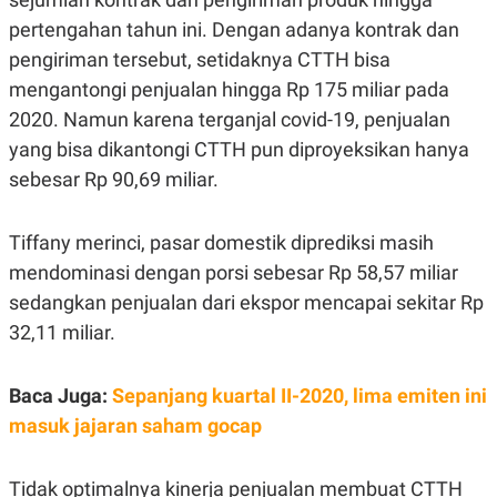
R
G
pertengahan tahun ini. Dengan adanya kontrak dan
S
I
O
O
pengiriman tersebut, setidaknya CTTH bisa
N
N
A
A
mengantongi penjualan hingga Rp 175 miliar pada
L
L
2020. Namun karena terganjal covid-19, penjualan
F
I
yang bisa dikantongi CTTH pun diproyeksikan hanya
N
A
sebesar Rp 90,69 miliar.
N
C
E
Tiffany merinci, pasar domestik diprediksi masih
Y
C
mendominasi dengan porsi sebesar Rp 58,57 miliar
A
A
N
R
sedangkan penjualan dari ekspor mencapai sekitar Rp
G
I
T
T
32,11 miliar.
E
A
R
H
.
U
Baca Juga:
Sepanjang kuartal II-2020, lima emiten ini
.
.
masuk jajaran saham gocap
K
L
E
I
S
F
Tidak optimalnya kinerja penjualan membuat CTTH