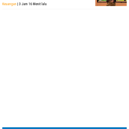
R
T
Keuangan
| 3 Jam 16 Menit lalu
I
S
I
N
G
K
G
M
E
D
I
A
.
I
D
SITEMAP
PROFILE
TERM
OF
USE
PEDOMAN
PEMBERITAAN
SIBER
PRIVACY