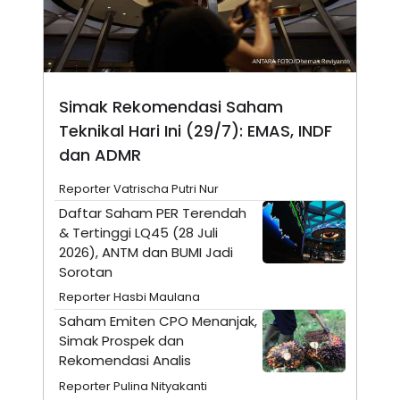
E
R
F
B
O
U
K
S
U
I
S
N
Simak Rekomendasi Saham
E
Teknikal Hari Ini (29/7): EMAS, INDF
S
S
dan ADMR
I
N
S
Reporter Vatrischa Putri Nur
I
Daftar Saham PER Terendah
G
H
& Tertinggi LQ45 (28 Juli
T
2026), ANTM dan BUMI Jadi
S
B
Sorotan
T
E
O
L
Reporter Hasbi Maulana
C
A
Saham Emiten CPO Menanjak,
K
N
S
J
Simak Prospek dan
E
A
Rekomendasi Analis
T
O
U
N
Reporter Pulina Nityakanti
P