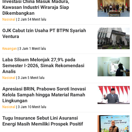
Investasi China Masuk Madura,
C
L
A
E
Kawasan Industri Wiraraja Siap
D
A
Dikembangkan
E
S
Nasional
| 2 Jam 54 Menit lalu
M
E
Y
.
I
OJK Cabut Izin Usaha PT BTPN Syariah
D
Ventura
L
K
A
I
Keuangan
| 3 Jam 1 Menit lalu
N
N
G
E
Laba Siloam Melonjak 27,9% pada
G
R
Semester I-2026, Simak Rekomendasi
A
J
N
A
Analis
A
E
Nasional
| 3 Jam 5 Menit lalu
N
M
C
I
Apresiasi BRIN, Prabowo Soroti Inovasi
E
T
T
E
Kelola Sampah hingga Material Ramah
A
N
Lingkungan
K
Nasional
| 3 Jam 10 Menit lalu
E
A
P
D
Tugu Insurance Sebut Lini Asuransi
A
V
Energi Masih Memiliki Prospek Positif
P
E
E
R