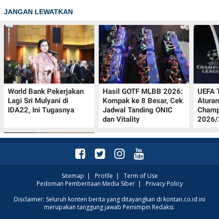
JANGAN LEWATKAN
World Bank Pekerjakan
Hasil GOTF MLBB 2026:
UEFA 
Lagi Sri Mulyani di
Kompak ke 8 Besar, Cek
Aturan
IDA22, Ini Tugasnya
Jadwal Tanding ONIC
Champ
dan Vitality
2026/2
Sitemap
|
Profile
|
Term of Use
Pedoman Pemberitaan Media Siber
|
Privacy Policy
Jadwal Persija vs Arema
Disclaimer: Seluruh konten berita yang ditayangkan di kontan.co.id ini
merupakan tanggung jawab Pemimpin Redaksi.
FC Perebutan Juara 3
Piala Presiden 2026,