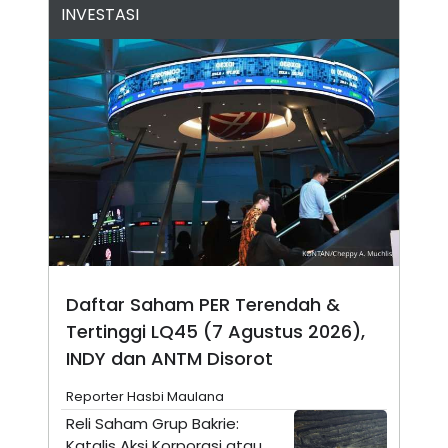
INVESTASI
N
S
E
E
W
R
S
E
S
M
E
O
T
N
U
I
P
A
A
K
D
I
V
L
A
S
K
O
R
Daftar Saham PER Terendah &
P
O
Tertinggi LQ45 (7 Agustus 2026),
R
A
INDY dan ANTM Disorot
S
I
Reporter Hasbi Maulana
K
N
Reli Saham Grup Bakrie:
I
A
L
T
Katalis Aksi Korporasi atau