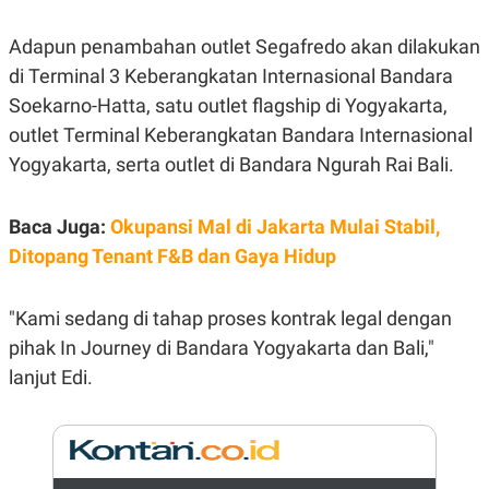
E
R
Adapun penambahan outlet Segafredo akan dilakukan
F
B
O
U
di Terminal 3 Keberangkatan Internasional Bandara
K
S
Soekarno-Hatta, satu outlet flagship di Yogyakarta,
U
I
S
N
outlet Terminal Keberangkatan Bandara Internasional
E
S
Yogyakarta, serta outlet di Bandara Ngurah Rai Bali.
S
I
N
Baca Juga:
Okupansi Mal di Jakarta Mulai Stabil,
S
I
Ditopang Tenant F&B dan Gaya Hidup
G
H
T
"Kami sedang di tahap proses kontrak legal dengan
S
B
T
E
pihak In Journey di Bandara Yogyakarta dan Bali,"
O
L
lanjut Edi.
C
A
K
N
S
J
E
A
T
O
U
N
P