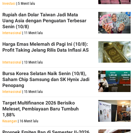
POLICY
Investasi
| 5 Menit lalu
Rupiah dan Dolar Taiwan Jadi Mata
Uang Asia dengan Penguatan Terbesar
Senin (10/8)
Internasional
| 11 Menit lalu
Harga Emas Melemah di Pagi Ini (10/8):
Profit Taking Jelang Rilis Data Inflasi AS
Internasional
| 13 Menit lalu
Bursa Korea Selatan Naik Senin (10/8),
Saham Chip Samsung dan SK Hynix Jadi
Penopang
Internasional
| 15 Menit lalu
Target Multifinance 2026 Berisiko
Meleset, Pembiayaan Baru Tumbuh
1,88%
Keuangan
| 16 Menit lalu
Prospek Emiten Ban di Semester II-2026