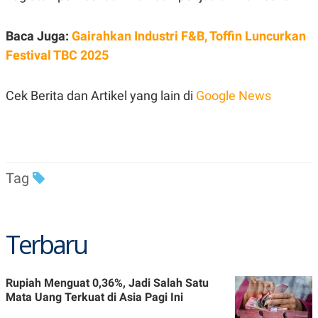
R
T
I
S
Baca Juga:
Gairahkan Industri F&B, Toffin Luncurkan
I
N
Festival TBC 2025
G
K
G
Cek Berita dan Artikel yang lain di
Google News
M
E
D
I
A
.
I
Tag
D
Terbaru
SITEMAP
PROFILE
TERM
OF
USE
PEDOMAN
Rupiah Menguat 0,36%, Jadi Salah Satu
PEMBERITAAN
Mata Uang Terkuat di Asia Pagi Ini
SIBER
PRIVACY