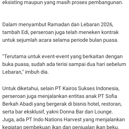
C
L
eksisting maupun yang masih proses pembangunan.
A
E
D
A
E
S
M
E
Dalam menyambut Ramadan dan Lebaran 2026,
Y
.
I
tambah Edi, perseroan juga telah meneken kontrak
D
untuk sejumlah acara selama periode bulan puasa.
L
K
A
I
N
N
G
E
"Terutama untuk event-event yang berkaitan dengan
G
R
buka puasa, sudah ada terisi sampai dua hari sebelum
A
J
N
A
Lebaran," imbuh dia.
A
E
N
M
C
I
E
T
Untuk diketahui, selain PT Kairos Sukses Indonesia,
T
E
perseroan juga menjalankan entitas anak PT Sofia
A
N
K
Berkah Abadi yang bergerak di bisnis hotel, restoran,
E
A
serta bar eksklusif, yakni Donna Bar dan Lounge.
P
D
A
V
Juga, ada PT Indo Nations Harvest yang menjalankan
P
E
kegiatan pembekuan ikan dan penjualan ikan beku.
E
R