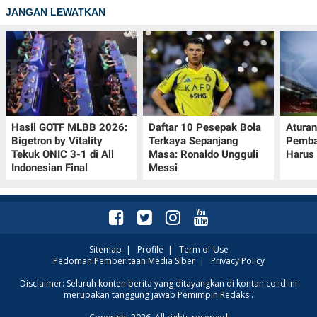
JANGAN LEWATKAN
Hasil GOTF MLBB 2026:
Daftar 10 Pesepak Bola
Aturan
Bigetron by Vitality
Terkaya Sepanjang
Pemba
Tekuk ONIC 3-1 di All
Masa: Ronaldo Ungguli
Harus 
Indonesian Final
Messi
Sitemap
|
Profile
|
Term of Use
Pedoman Pemberitaan Media Siber
|
Privacy Policy
Disclaimer: Seluruh konten berita yang ditayangkan di kontan.co.id ini
merupakan tanggung jawab Pemimpin Redaksi.