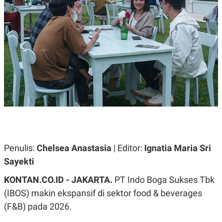
A
A
S
L
I
K
I
E
N
U
D
A
U
N
S
G
T
A
R
N
I
P
I
E
N
L
T
U
E
A
R
N
N
Penulis:
Chelsea Anastasia
| Editor:
Ignatia Maria Sri
G
A
U
S
Sayekti
S
I
A
O
KONTAN.CO.ID - JAKARTA.
PT Indo Boga Sukses Tbk
H
N
A
A
(IBOS) makin ekspansif di sektor food & beverages
L
(F&B) pada 2026.
P
R
E
E