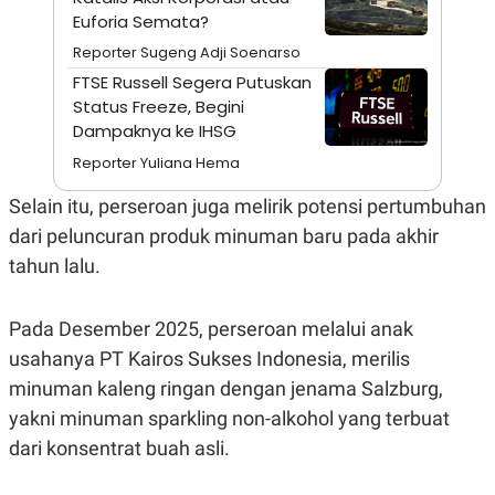
A
I
Euforia Semata?
S
V
K
E
Reporter Sugeng Adji Soenarso
E
M
FTSE Russell Segera Putuskan
E
Status Freeze, Begini
N
Dampaknya ke IHSG
T
E
Reporter Yuliana Hema
R
I
A
Selain itu, perseroan juga melirik potensi pertumbuhan
N
dari peluncuran produk minuman baru pada akhir
L
tahun lalu.
E
S
T
A
Pada Desember 2025, perseroan melalui anak
R
I
usahanya PT Kairos Sukses Indonesia, merilis
minuman kaleng ringan dengan jenama Salzburg,
KANAL
yakni minuman sparkling non-alkohol yang terbuat
dari konsentrat buah asli.
P
I
U
M