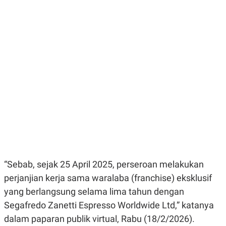
E
E
H
S
A
T
T
Y
A
L
N
E
E
A
N
N
G
A
L
L
I
I
S
S
H
I
S
E
K
X
O
E
L
C
O
U
M
“Sebab, sejak 25 April 2025, perseroan melakukan
T
I
perjanjian kerja sama waralaba (franchise) eksklusif
V
E
yang berlangsung selama lima tahun dengan
C
Segafredo Zanetti Espresso Worldwide Ltd,” katanya
O
R
dalam paparan publik virtual, Rabu (18/2/2026).
N