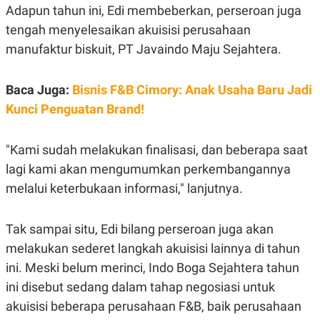
S
A
Adapun tahun ini, Edi membeberkan, perseroan juga
A
G
T
E
tengah menyelesaikan akuisisi perusahaan
D
S
manufaktur biskuit, PT Javaindo Maju Sejahtera.
A
T
A
Baca Juga:
Bisnis F&B Cimory: Anak Usaha Baru Jadi
K
L
O
I
Kunci Penguatan Brand!
N
P
T
S
A
U
N
S
"Kami sudah melakukan finalisasi, dan beberapa saat
T
lagi kami akan mengumumkan perkembangannya
V
melalui keterbukaan informasi," lanjutnya.
JARINGAN
Tak sampai situ, Edi bilang perseroan juga akan
K
P
melakukan sederet langkah akuisisi lainnya di tahun
O
R
N
E
ini. Meski belum merinci, Indo Boga Sejahtera tahun
T
S
ini disebut sedang dalam tahap negosiasi untuk
A
S
N
R
akuisisi beberapa perusahaan F&B, baik perusahaan
A
E