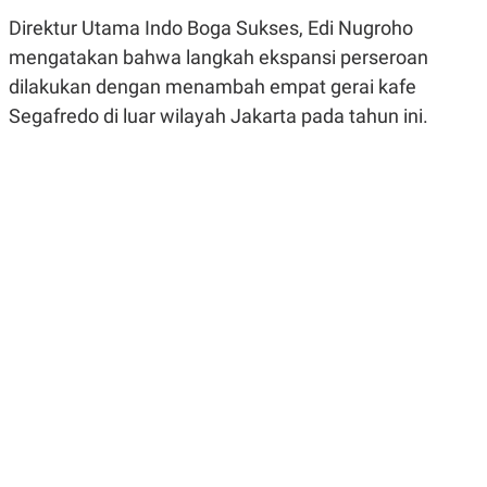
R
G
Direktur Utama Indo Boga Sukses, Edi Nugroho
S
I
O
O
mengatakan bahwa langkah ekspansi perseroan
N
N
A
A
dilakukan dengan menambah empat gerai kafe
L
L
Segafredo di luar wilayah Jakarta pada tahun ini.
F
I
N
A
N
C
E
Y
C
A
A
N
R
G
I
T
T
E
A
R
H
.
U
.
.
K
L
E
I
S
F