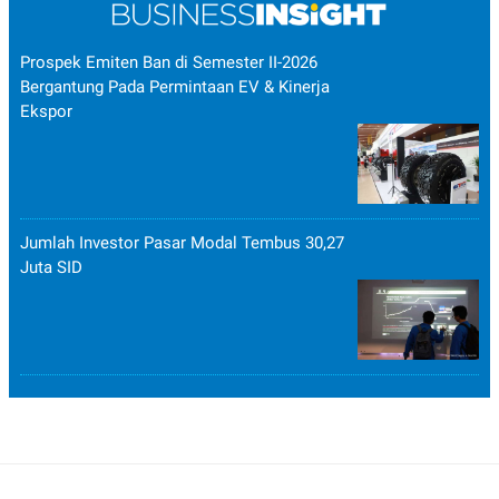
Prospek Emiten Ban di Semester II-2026
Bergantung Pada Permintaan EV & Kinerja
Ekspor
Jumlah Investor Pasar Modal Tembus 30,27
Juta SID