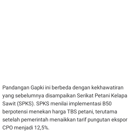
E
E
H
S
A
T
T
Y
A
L
N
E
E
A
N
N
G
A
L
L
I
I
S
S
H
I
S
E
K
X
O
E
L
Pandangan Gapki ini berbeda dengan kekhawatiran
C
O
U
M
yang sebelumnya disampaikan Serikat Petani Kelapa
T
I
Sawit (SPKS). SPKS menilai implementasi B50
V
E
berpotensi menekan harga TBS petani, terutama
C
setelah pemerintah menaikkan tarif pungutan ekspor
O
R
CPO menjadi 12,5%.
N