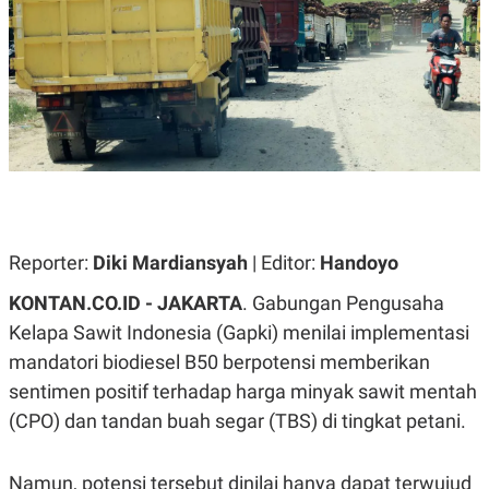
A
A
S
L
I
K
I
E
N
U
D
A
U
N
S
G
T
A
R
N
I
P
I
E
N
Reporter:
Diki Mardiansyah
| Editor:
Handoyo
L
T
U
E
A
R
KONTAN.CO.ID - JAKARTA
. Gabungan Pengusaha
N
N
Kelapa Sawit Indonesia (Gapki) menilai implementasi
G
A
U
S
mandatori biodiesel B50 berpotensi memberikan
S
I
A
O
sentimen positif terhadap harga minyak sawit mentah
H
N
(CPO) dan tandan buah segar (TBS) di tingkat petani.
A
A
L
P
R
Namun, potensi tersebut dinilai hanya dapat terwujud
E
E