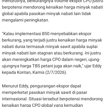
menurutnya, berkurangnya volume ekspor CPO justru
S
A
A
G
berpotensi mendorong kenaikan harga minyak nabati
T
E
D
S
global apabila pasokan minyak nabati lain tidak
A
mengalami peningkatan.
T
A
K
L
"Kalau implementasi B50 menyebabkan ekspor
O
I
N
P
berkurang, yang terjadi justru kenaikan harga minyak
T
S
A
U
nabati dunia termasuk minyak sawit apabila suplai
N
S
minyak nabati lain stagnan atau berkurang. Ini justru
T
V
akan meningkatkan harga CPO dalam negeri, ujung-
ujungnya harga TBS petani juga akan naik," ujar Eddy
JARINGAN
kepada Kontan, Kamis (2/7/2026).
K
P
O
R
Menurut Eddy, pengurangan ekspor dapat
N
E
memperketat pasokan minyak sawit di pasar
T
S
A
S
internasional. Situasi tersebut berpotensi mendorong
N
R
A
E
kenaikan harga CPO global yang kemudian