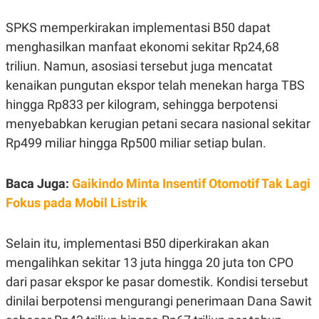
E
R
SPKS memperkirakan implementasi B50 dapat
F
B
O
U
menghasilkan manfaat ekonomi sekitar Rp24,68
K
S
triliun. Namun, asosiasi tersebut juga mencatat
U
I
S
N
kenaikan pungutan ekspor telah menekan harga TBS
E
S
hingga Rp833 per kilogram, sehingga berpotensi
S
menyebabkan kerugian petani secara nasional sekitar
I
N
Rp499 miliar hingga Rp500 miliar setiap bulan.
S
I
G
H
Baca Juga:
Gaikindo Minta Insentif Otomotif Tak Lagi
T
Fokus pada Mobil Listrik
S
B
T
E
O
L
Selain itu, implementasi B50 diperkirakan akan
C
A
K
N
mengalihkan sekitar 13 juta hingga 20 juta ton CPO
S
J
E
A
dari pasar ekspor ke pasar domestik. Kondisi tersebut
T
O
dinilai berpotensi mengurangi penerimaan Dana Sawit
U
N
P