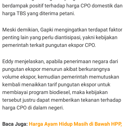
C
L
berdampak positif terhadap harga CPO domestik dan
A
E
D
A
harga TBS yang diterima petani.
E
S
M
E
Y
.
I
Meski demikian, Gapki mengingatkan terdapat faktor
D
penting lain yang perlu diantisipasi, yakni kebijakan
L
K
pemerintah terkait pungutan ekspor CPO.
A
I
N
N
G
E
G
R
Eddy menjelaskan, apabila penerimaan negara dari
A
J
N
A
pungutan ekspor menurun akibat berkurangnya
A
E
volume ekspor, kemudian pemerintah memutuskan
N
M
C
I
kembali menaikkan tarif pungutan ekspor untuk
E
T
T
E
membiayai program biodiesel, maka kebijakan
A
N
tersebut justru dapat memberikan tekanan terhadap
K
harga CPO di dalam negeri.
E
A
P
D
A
V
P
E
Baca Juga:
Harga Ayam Hidup Masih di Bawah HPP,
E
R