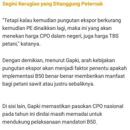
R
T
Segini Kerugian yang Ditanggung Peternak
I
S
I
"Tetapi kalau kemudian pungutan ekspor berkurang
N
G
kemudian PE dinaikkan lagi, maka ini yang akan
K
menekan harga CPO dalam negeri, juga harga TBS
G
M
petani," katanya.
E
D
I
Dengan demikian, menurut Gapki, arah kebijakan
A
.
pungutan ekspor akan menjadi faktor penentu apakah
I
D
implementasi B50 benar-benar memberikan manfaat
bagi petani sawit atau justru sebaliknya.
SITEMAP
PROFILE
TERM
OF
Di sisi lain, Gapki memastikan pasokan CPO nasional
USE
PEDOMAN
pada tahun ini dinilai masih memadai untuk
PEMBERITAAN
mendukung pelaksanaan mandatori B50.
SIBER
PRIVACY