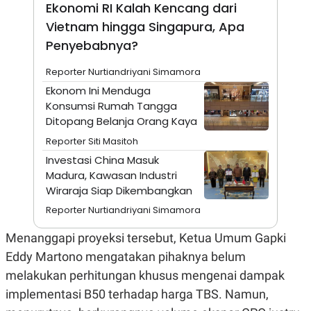
A
I
Ekonomi RI Kalah Kencang dari
S
V
Vietnam hingga Singapura, Apa
K
E
E
Penyebabnya?
M
E
N
Reporter Nurtiandriyani Simamora
T
Ekonom Ini Menduga
E
R
Konsumsi Rumah Tangga
I
Ditopang Belanja Orang Kaya
A
N
Reporter Siti Masitoh
L
Investasi China Masuk
E
Madura, Kawasan Industri
S
Wiraraja Siap Dikembangkan
T
A
Reporter Nurtiandriyani Simamora
R
I
Menanggapi proyeksi tersebut, Ketua Umum Gapki
Eddy Martono mengatakan pihaknya belum
KANAL
melakukan perhitungan khusus mengenai dampak
implementasi B50 terhadap harga TBS. Namun,
P
I
U
M