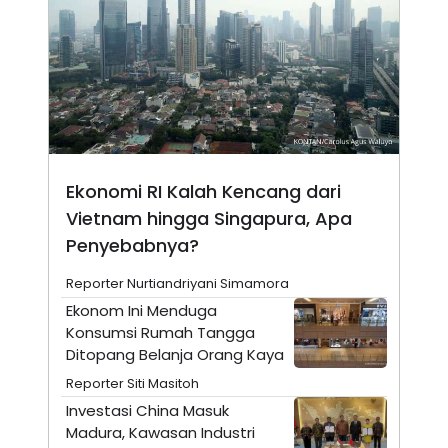
E
R
F
B
O
U
K
S
U
I
S
N
E
S
S
I
Ekonomi RI Kalah Kencang dari
N
S
Vietnam hingga Singapura, Apa
I
G
Penyebabnya?
H
T
Reporter Nurtiandriyani Simamora
S
B
Ekonom Ini Menduga
T
E
O
L
Konsumsi Rumah Tangga
C
A
Ditopang Belanja Orang Kaya
K
N
S
J
Reporter Siti Masitoh
E
A
Investasi China Masuk
T
O
U
N
Madura, Kawasan Industri
P