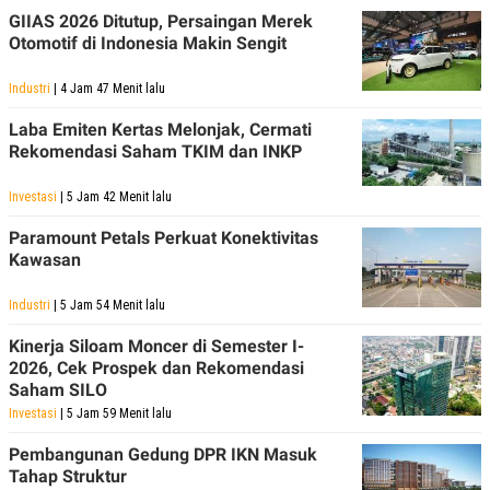
C
L
GIIAS 2026 Ditutup, Persaingan Merek
A
E
D
A
Otomotif di Indonesia Makin Sengit
E
S
M
E
Industri
| 4 Jam 47 Menit lalu
Y
.
I
D
Laba Emiten Kertas Melonjak, Cermati
Rekomendasi Saham TKIM dan INKP
L
K
A
I
N
N
Investasi
| 5 Jam 42 Menit lalu
G
E
G
R
Paramount Petals Perkuat Konektivitas
A
J
Kawasan
N
A
A
E
N
M
Industri
| 5 Jam 54 Menit lalu
C
I
E
T
Kinerja Siloam Moncer di Semester I-
T
E
A
N
2026, Cek Prospek dan Rekomendasi
K
Saham SILO
E
A
Investasi
| 5 Jam 59 Menit lalu
P
D
A
V
Pembangunan Gedung DPR IKN Masuk
P
E
Tahap Struktur
E
R