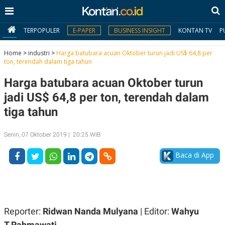
TERPOPULER
E-PAPER
BUSINESS INSIGHT
KONTAN TV
P
Home
>
industri
>
Harga batubara acuan Oktober turun jadi US$ 64,8 per
ton, terendah dalam tiga tahun
MY
Harga batubara acuan Oktober turun
KONTAN
jadi US$ 64,8 per ton, terendah dalam
Daftar
tiga tahun
Masuk
Senin, 07 Oktober 2019 | 20:25 WIB
Baca di App
BERITA
I
N
N
A
V
S
E
I
Reporter:
Ridwan Nanda Mulyana
| Editor:
Wahyu
S
O
T.Rahmawati
T
N