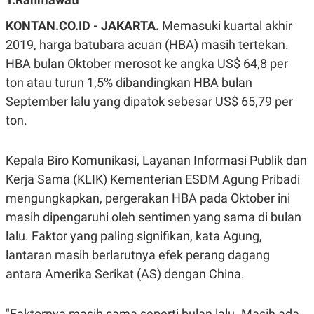
A
A
S
L
KONTAN.CO.ID - JAKARTA.
Memasuki kuartal akhir
I
2019, harga batubara acuan (HBA) masih tertekan.
K
I
HBA bulan Oktober merosot ke angka US$ 64,8 per
E
N
U
D
ton atau turun 1,5% dibandingkan HBA bulan
A
U
N
S
September lalu yang dipatok sebesar US$ 65,79 per
G
T
A
R
ton.
N
I
P
I
Kepala Biro Komunikasi, Layanan Informasi Publik dan
E
N
L
T
Kerja Sama (KLIK) Kementerian ESDM Agung Pribadi
U
E
A
R
mengungkapkan, pergerakan HBA pada Oktober ini
N
N
G
A
masih dipengaruhi oleh sentimen yang sama di bulan
U
S
lalu. Faktor yang paling signifikan, kata Agung,
S
I
A
O
lantaran masih berlarutnya efek perang dagang
H
N
A
A
antara Amerika Serikat (AS) dengan China.
L
P
R
E
E
"Faktornya masih sama seperti bulan lalu. Masih ada