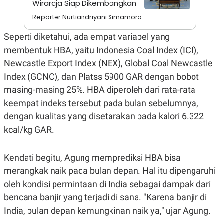
Wiraraja Siap Dikembangkan
N
S
Reporter Nurtiandriyani Simamora
E
E
W
R
S
E
Seperti diketahui, ada empat variabel yang
S
M
E
O
membentuk HBA, yaitu Indonesia Coal Index (ICI),
T
N
Newcastle Export Index (NEX), Global Coal Newcastle
U
I
P
A
Index (GCNC), dan Platss 5900 GAR dengan bobot
A
K
masing-masing 25%. HBA diperoleh dari rata-rata
D
I
V
L
keempat indeks tersebut pada bulan sebelumnya,
A
dengan kualitas yang disetarakan pada kalori 6.322
S
K
kcal/kg GAR.
O
R
P
O
Kendati begitu, Agung memprediksi HBA bisa
R
merangkak naik pada bulan depan. Hal itu dipengaruhi
A
S
oleh kondisi permintaan di India sebagai dampak dari
I
bencana banjir yang terjadi di sana. "Karena banjir di
K
N
I
A
India, bulan depan kemungkinan naik ya," ujar Agung.
L
T