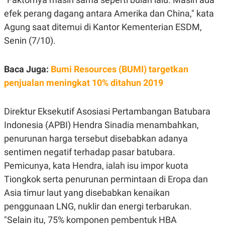
R
G
efek perang dagang antara Amerika dan China," kata
S
I
O
O
Agung saat ditemui di Kantor Kementerian ESDM,
N
N
A
A
Senin (7/10).
L
L
F
I
Baca Juga:
Bumi Resources (BUMI) targetkan
N
A
penjualan meningkat 10% ditahun 2019
N
C
E
Direktur Eksekutif Asosiasi Pertambangan Batubara
Y
C
Indonesia (APBI) Hendra Sinadia menambahkan,
A
A
N
R
penurunan harga tersebut disebabkan adanya
G
I
T
T
sentimen negatif terhadap pasar batubara.
E
A
R
H
Pemicunya, kata Hendra, ialah isu impor kuota
.
U
Tiongkok serta penurunan permintaan di Eropa dan
.
.
Asia timur laut yang disebabkan kenaikan
K
L
penggunaan LNG, nuklir dan energi terbarukan.
E
I
S
F
"Selain itu, 75% komponen pembentuk HBA