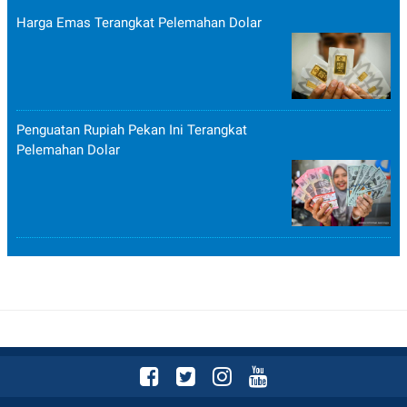
Harga Emas Terangkat Pelemahan Dolar
Penguatan Rupiah Pekan Ini Terangkat
Pelemahan Dolar