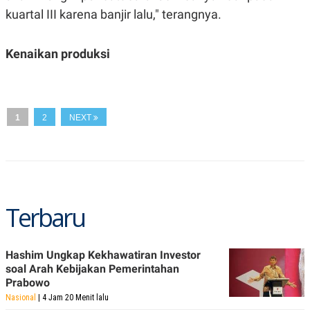
S
A
kuartal III karena banjir lalu," terangnya.
A
G
T
E
D
S
A
Kenaikan produksi
T
A
K
L
O
I
N
P
1
2
NEXT
T
S
A
U
N
S
T
V
JARINGAN
Terbaru
K
P
O
R
Hashim Ungkap Kekhawatiran Investor
N
E
soal Arah Kebijakan Pemerintahan
T
S
A
S
Prabowo
N
R
Nasional
| 4 Jam 20 Menit lalu
A
E