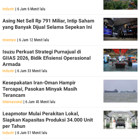
R
T
I
Industri
| 6 Jam 6 Menit lalu
S
I
Asing Net Sell Rp 791 Miliar, Intip Saham
N
yang Banyak Dijual Selama Sepekan Ini
G
K
Investasi
| 6 Jam 12 Menit lalu
G
M
E
Isuzu Perkuat Strategi Purnajual di
D
GIIAS 2026, Bidik Efisiensi Operasional
I
Armada
A
.
Industri
| 6 Jam 33 Menit lalu
I
D
Kesepakatan Iran-Oman Hampir
Tercapai, Pasokan Minyak Masih
Terancam
Internasional
| 6 Jam 45 Menit lalu
SITEMAP
PROFILE
TERM
OF
Leapmotor Mulai Perakitan Lokal,
USE
Siapkan Kapasitas Produksi 34.000 Unit
PEDOMAN
per Tahun
PEMBERITAAN
SIBER
Industri
| 6 Jam 51 Menit lalu
PRIVACY