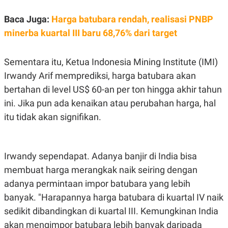
A
I
S
V
Baca Juga:
Harga batubara rendah, realisasi PNBP
K
E
E
minerba kuartal III baru 68,76% dari target
M
E
N
T
Sementara itu, Ketua Indonesia Mining Institute (IMI)
E
Irwandy Arif memprediksi, harga batubara akan
R
I
bertahan di level US$ 60-an per ton hingga akhir tahun
A
N
ini. Jika pun ada kenaikan atau perubahan harga, hal
L
itu tidak akan signifikan.
E
S
T
A
Irwandy sependapat. Adanya banjir di India bisa
R
I
membuat harga merangkak naik seiring dengan
adanya permintaan impor batubara yang lebih
KANAL
banyak. "Harapannya harga batubara di kuartal IV naik
sedikit dibandingkan di kuartal III. Kemungkinan India
P
I
U
M
akan mengimpor batubara lebih banyak daripada