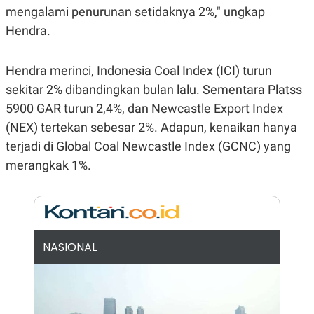
E
E
mengalami penurunan setidaknya 2%," ungkap
H
S
A
T
Hendra.
T
Y
A
L
N
E
Hendra merinci, Indonesia Coal Index (ICI) turun
E
A
N
N
sekitar 2% dibandingkan bulan lalu. Sementara Platss
G
A
5900 GAR turun 2,4%, dan Newcastle Export Index
L
L
I
I
(NEX) tertekan sebesar 2%. Adapun, kenaikan hanya
S
S
H
I
terjadi di Global Coal Newcastle Index (GCNC) yang
S
merangkak 1%.
E
K
X
O
E
L
C
O
U
M
T
I
NASIONAL
V
E
C
O
R
N