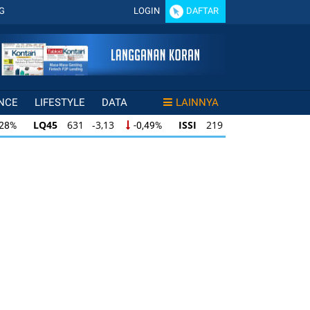
G
LOGIN
DAFTAR
NCE
LIFESTYLE
DATA
LAINNYA
LQ45
631 -3,13
ISSI
219 -0,63
,28%
-0,49%
-0,29%
LQ45
631 -3,13
ISSI
219 -0,63
28%
-0,49%
-0,29%
ISSI
219 -0,63
IDX30
354 -1,64
49%
-0,29%
-0,46%