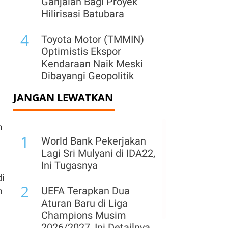
Ganjalan Bagi Proyek
Hilirisasi Batubara
4
Toyota Motor (TMMIN)
Optimistis Ekspor
Kendaraan Naik Meski
Dibayangi Geopolitik
JANGAN LEWATKAN
5
Pengguna EV Naik, PLN
Catat 21.865 Pelanggan
Baru Gunakan Home
m
1
Charging Services
World Bank Pekerjakan
Lagi Sri Mulyani di IDA22,
6
LIXIL Dorong
Ini Tugasnya
Transformasi Arsitektur
i
2
Indonesia Lewat LDAD
UEFA Terapkan Dua
n
2026
Aturan Baru di Liga
Champions Musim
7
Toyota Buka Peluang
2026/2027, Ini Detailnya