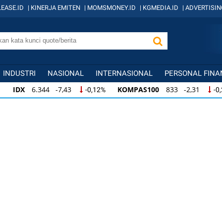
EASE.ID
|
KINERJA EMITEN
|
MOMSMONEY.ID
|
KGMEDIA.ID
|
ADVERTISIN
INDUSTRI
NASIONAL
INTERNASIONAL
PERSONAL FINA
IDX
6.344 -7,43
KOMPAS100
833 -2,31
-0,12%
-0
IDX
6.344 -7,43
KOMPAS100
833 -2,31
-0,12%
-0,
KOMPAS100
833 -2,31
LQ45
631 -3,13
-0,28%
-0,