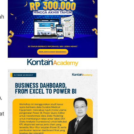
Tuan Rumah Piala Dunia
2030
ah
7
Promo Super Hemat
Indomaret 6–19 Agustus
2026, Diskon Kebutuhan
Rumah hingga 40%
8
Tema dan Logo Hari
Pramuka Ke-65 Tahun
2026: Aktif Dukung
Swasembada Pangan
Nasional
,
9
Apa Saja Syarat
Pencairan JHT 10%? Cek
at
Dokumen dan Panduan
untuk Peserta BPJSTK