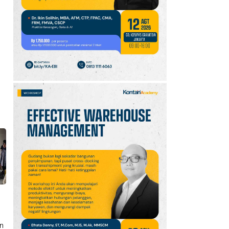
10
Tema dan Kegiatan Hari
Hutan Indonesia 7
Agustus 2026:
Kampanye
Reforestathon
an