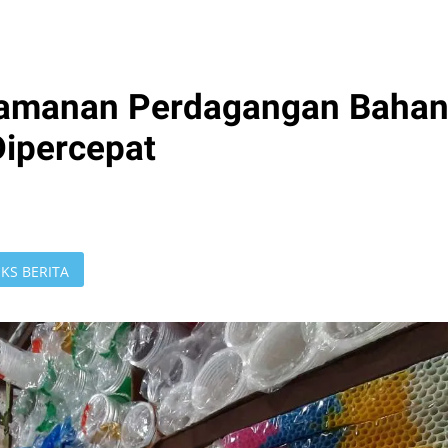
gamanan Perdagangan Baha
Dipercepat
KS BERITA