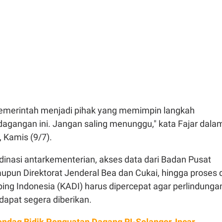
emerintah menjadi pihak yang memimpin langkah
gangan ini. Jangan saling menunggu," kata Fajar dala
 Kamis (9/7).
dinasi antarkementerian, akses data dari Badan Pusat
aupun Direktorat Jenderal Bea dan Cukai, hingga proses d
ing Indonesia (KADI) harus dipercepat agar perlindunga
 dapat segera diberikan.
dag Bidik Penguatan Dagang RI-Selangor, Incar