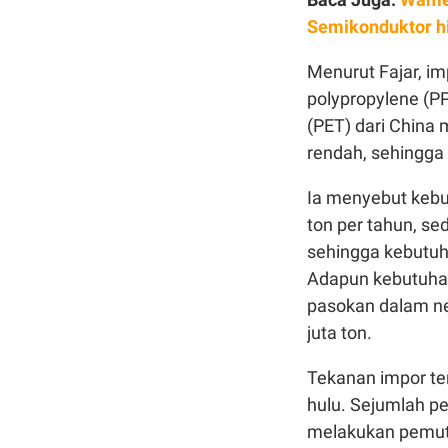
Semikonduktor h
Menurut Fajar, im
polypropylene (PP
(PET) dari China 
rendah, sehingga
Ia menyebut kebut
ton per tahun, se
sehingga kebutuha
Adapun kebutuhan 
pasokan dalam neg
juta ton.
Tekanan impor ter
hulu. Sejumlah p
melakukan pemut