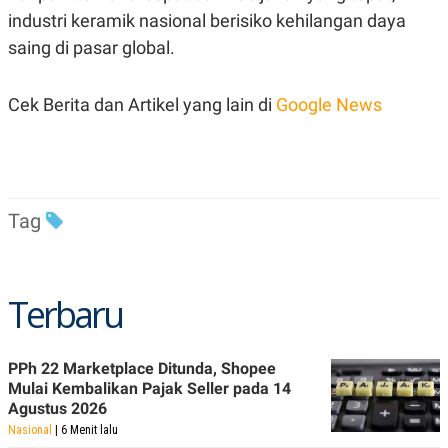
R
T
industri keramik nasional berisiko kehilangan daya
I
S
saing di pasar global.
I
N
G
Cek Berita dan Artikel yang lain di
Google News
K
G
M
E
D
I
A
Tag
.
I
D
Terbaru
SITEMAP
PROFILE
TERM
OF
USE
PPh 22 Marketplace Ditunda, Shopee
Mulai Kembalikan Pajak Seller pada 14
PEDOMAN
PEMBERITAAN
Agustus 2026
SIBER
Nasional
| 6 Menit lalu
PRIVACY