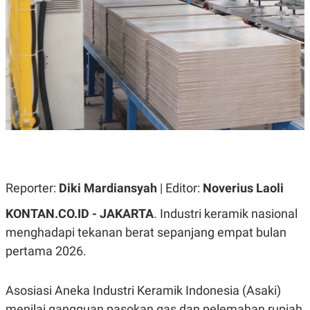
A
A
S
L
I
K
I
E
N
U
D
A
U
N
S
G
T
A
R
N
I
P
I
E
N
L
T
U
E
Reporter:
Diki Mardiansyah
| Editor:
Noverius Laoli
A
R
N
N
KONTAN.CO.ID - JAKARTA
. Industri keramik nasional
G
A
U
S
menghadapi tekanan berat sepanjang empat bulan
S
I
A
O
pertama 2026.
H
N
A
A
L
Asosiasi Aneka Industri Keramik Indonesia (Asaki)
P
R
menilai gangguan pasokan gas dan pelemahan rupiah
E
E