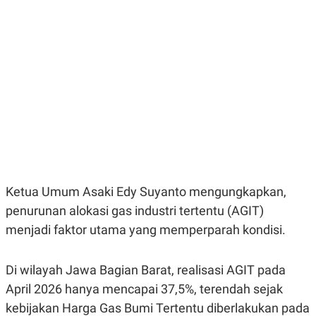
E
E
H
S
A
T
T
Y
A
L
N
E
E
A
N
N
G
A
L
L
I
I
S
S
H
I
S
E
K
X
O
Ketua Umum Asaki Edy Suyanto mengungkapkan,
E
L
C
O
penurunan alokasi gas industri tertentu (AGIT)
U
M
menjadi faktor utama yang memperparah kondisi.
T
I
V
E
Di wilayah Jawa Bagian Barat, realisasi AGIT pada
C
O
April 2026 hanya mencapai 37,5%, terendah sejak
R
kebijakan Harga Gas Bumi Tertentu diberlakukan pada
N