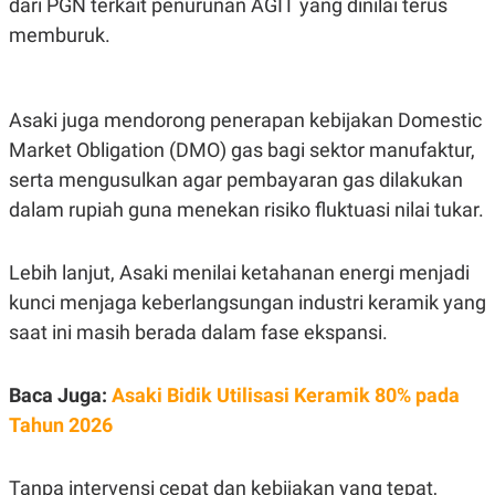
dari PGN terkait penurunan AGIT yang dinilai terus
C
L
A
E
memburuk.
D
A
E
S
M
E
Y
.
I
Asaki juga mendorong penerapan kebijakan Domestic
D
Market Obligation (DMO) gas bagi sektor manufaktur,
L
K
A
I
serta mengusulkan agar pembayaran gas dilakukan
N
N
dalam rupiah guna menekan risiko fluktuasi nilai tukar.
G
E
G
R
A
J
N
A
Lebih lanjut, Asaki menilai ketahanan energi menjadi
A
E
N
M
kunci menjaga keberlangsungan industri keramik yang
C
I
saat ini masih berada dalam fase ekspansi.
E
T
T
E
A
N
K
Baca Juga:
Asaki Bidik Utilisasi Keramik 80% pada
E
A
Tahun 2026
P
D
A
V
P
E
Tanpa intervensi cepat dan kebijakan yang tepat,
E
R