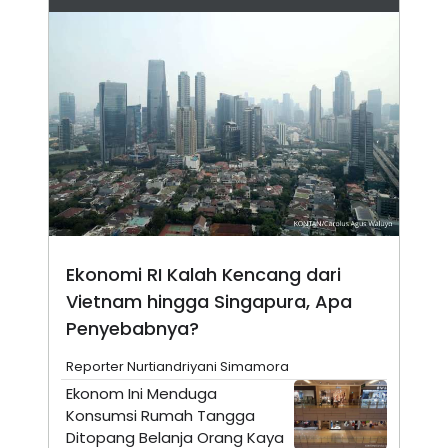
N
S
E
E
W
R
S
E
S
M
E
O
T
N
U
I
P
A
A
K
D
I
V
L
A
S
K
O
Ekonomi RI Kalah Kencang dari
R
Vietnam hingga Singapura, Apa
P
O
Penyebabnya?
R
A
S
Reporter Nurtiandriyani Simamora
I
Ekonom Ini Menduga
K
N
Konsumsi Rumah Tangga
I
A
Ditopang Belanja Orang Kaya
L
T