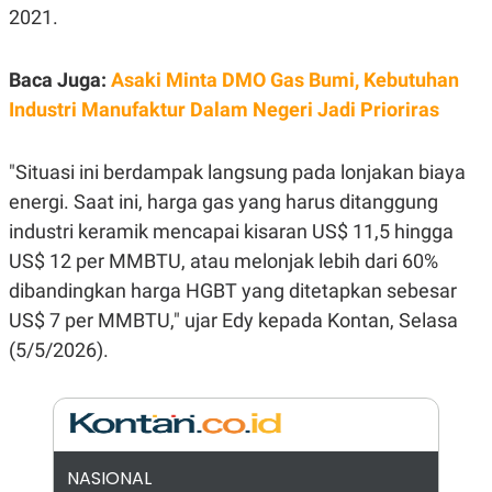
E
2021.
R
F
B
O
U
Baca Juga:
Asaki Minta DMO Gas Bumi, Kebutuhan
K
S
U
I
Industri Manufaktur Dalam Negeri Jadi Prioriras
S
N
E
S
"Situasi ini berdampak langsung pada lonjakan biaya
S
I
energi. Saat ini, harga gas yang harus ditanggung
N
S
industri keramik mencapai kisaran US$ 11,5 hingga
I
US$ 12 per MMBTU, atau melonjak lebih dari 60%
G
H
dibandingkan harga HGBT yang ditetapkan sebesar
T
US$ 7 per MMBTU," ujar Edy kepada Kontan, Selasa
S
B
T
E
(5/5/2026).
O
L
C
A
K
N
S
J
E
A
T
O
U
N
NASIONAL
P