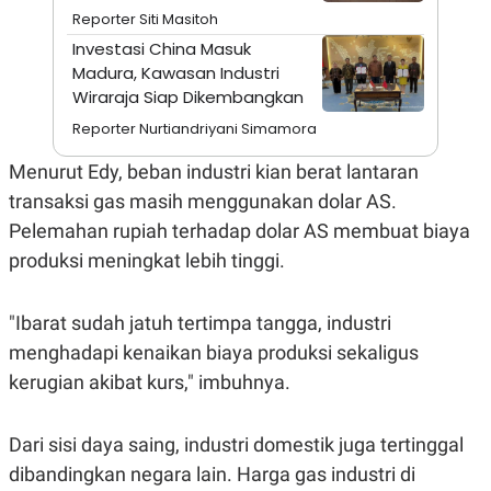
A
I
Reporter Siti Masitoh
S
V
K
E
Investasi China Masuk
E
Madura, Kawasan Industri
M
E
Wiraraja Siap Dikembangkan
N
Reporter Nurtiandriyani Simamora
T
E
R
Menurut Edy, beban industri kian berat lantaran
I
transaksi gas masih menggunakan dolar AS.
A
N
Pelemahan rupiah terhadap dolar AS membuat biaya
L
produksi meningkat lebih tinggi.
E
S
T
A
"Ibarat sudah jatuh tertimpa tangga, industri
R
menghadapi kenaikan biaya produksi sekaligus
I
kerugian akibat kurs," imbuhnya.
KANAL
Dari sisi daya saing, industri domestik juga tertinggal
P
I
dibandingkan negara lain. Harga gas industri di
U
M