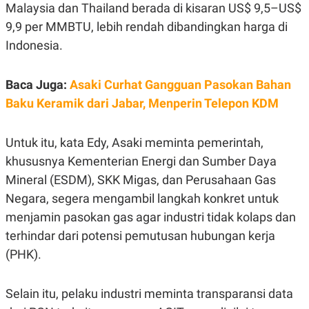
S
A
Malaysia dan Thailand berada di kisaran US$ 9,5–US$
A
G
9,9 per MMBTU, lebih rendah dibandingkan harga di
T
E
D
S
Indonesia.
A
T
A
Baca Juga:
Asaki Curhat Gangguan Pasokan Bahan
K
L
O
I
Baku Keramik dari Jabar, Menperin Telepon KDM
N
P
T
S
A
U
Untuk itu, kata Edy, Asaki meminta pemerintah,
N
S
T
khususnya Kementerian Energi dan Sumber Daya
V
Mineral (ESDM), SKK Migas, dan Perusahaan Gas
Negara, segera mengambil langkah konkret untuk
JARINGAN
menjamin pasokan gas agar industri tidak kolaps dan
terhindar dari potensi pemutusan hubungan kerja
K
P
O
R
(PHK).
N
E
T
S
A
S
N
R
Selain itu, pelaku industri meminta transparansi data
A
E