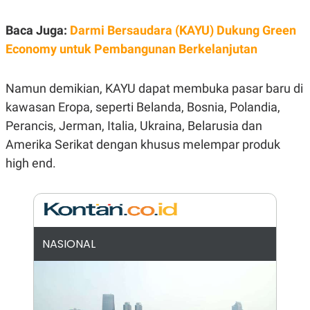
E
R
Baca Juga:
Darmi Bersaudara (KAYU) Dukung Green
F
B
O
U
Economy untuk Pembangunan Berkelanjutan
K
S
U
I
S
N
Namun demikian, KAYU dapat membuka pasar baru di
E
S
kawasan Eropa, seperti Belanda, Bosnia, Polandia,
S
I
Perancis, Jerman, Italia, Ukraina, Belarusia dan
N
Amerika Serikat dengan khusus melempar produk
S
I
high end.
G
H
T
S
B
T
E
O
L
C
A
NASIONAL
K
N
S
J
E
A
T
O
U
N
P