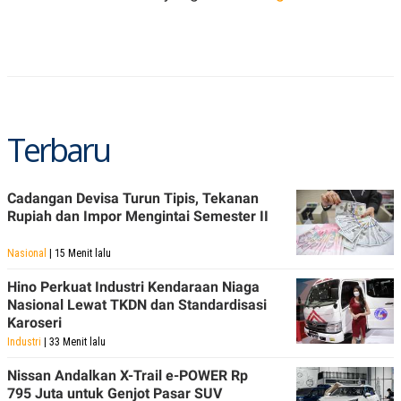
R
T
I
S
I
N
G
K
G
M
Terbaru
E
D
I
A
Cadangan Devisa Turun Tipis, Tekanan
.
Rupiah dan Impor Mengintai Semester II
I
D
Nasional
| 15 Menit lalu
Hino Perkuat Industri Kendaraan Niaga
SITEMAP
PROFILE
TERM
Nasional Lewat TKDN dan Standardisasi
OF
Karoseri
USE
Industri
| 33 Menit lalu
PEDOMAN
PEMBERITAAN
Nissan Andalkan X-Trail e-POWER Rp
SIBER
795 Juta untuk Genjot Pasar SUV
PRIVACY