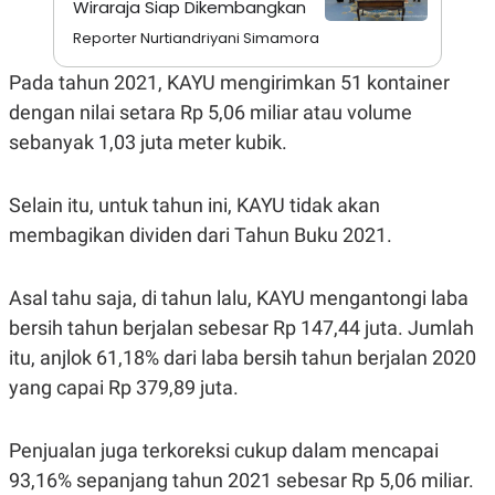
Wiraraja Siap Dikembangkan
A
I
S
V
Reporter Nurtiandriyani Simamora
K
E
E
M
Pada tahun 2021, KAYU mengirimkan 51 kontainer
E
dengan nilai setara Rp 5,06 miliar atau volume
N
T
sebanyak 1,03 juta meter kubik.
E
R
I
A
Selain itu, untuk tahun ini, KAYU tidak akan
N
membagikan dividen dari Tahun Buku 2021.
L
E
S
Asal tahu saja, di tahun lalu, KAYU mengantongi laba
T
A
bersih tahun berjalan sebesar Rp 147,44 juta. Jumlah
R
I
itu, anjlok 61,18% dari laba bersih tahun berjalan 2020
yang capai Rp 379,89 juta.
KANAL
Penjualan juga terkoreksi cukup dalam mencapai
P
I
93,16% sepanjang tahun 2021 sebesar Rp 5,06 miliar.
U
M