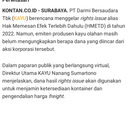
A
A
S
L
KONTAN.CO.ID - SURABAYA.
PT Darmi Bersaudara
I
Tbk (
KAYU
) berencana menggelar
rights issue
alias
K
I
Hak Memesan Efek Terlebih Dahulu (HMETD) di tahun
E
N
U
D
2022. Namun, emiten produsen kayu olahan masih
A
U
N
S
belum mengungkapkan berapa dana yang diincar dari
G
T
A
R
aksi korporasi tersebut.
N
I
P
I
Dalam paparan publik yang berlangsung virtual,
E
N
L
T
Direktur Utama KAYU Nanang Sumartono
U
E
A
R
menjelaskan, dana hasil
rights issue
akan digunakan
N
N
G
A
untuk menjamin ketersediaan kontainer dan
U
S
pengendalian harga
freight
.
S
I
A
O
H
N
A
A
L
P
R
E
E