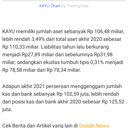
C
L
KAYU Chart
by TradingView
A
E
D
A
E
S
M
E
Y
.
I
KAYU memiliki jumlah aset sebanyak Rp 106,48 miliar,
D
lebih rendah 3,49% dari total aset akhir 2020 sebesar
L
K
A
I
Rp 110,33 miliar. Liabilitas tahun lalu berkurang
N
N
menjadi Rp27,89 miliar dari sebelumnya Rp31,98
G
E
G
R
miliar, sedangkan ekuitas tumbuh tipis 0,31% menjadi
A
J
N
A
Rp 78,58 miliar dari Rp 78,34 miliar.
A
E
N
M
C
I
Adapun akhir 2021 perseroan menggenggam jumlah
E
T
T
E
kas dan bank sebanyak Rp 102,59 juta, lebih rendah
A
N
K
dari posisi kas dan bank akhir 2020 sebesar Rp 125,52
E
A
juta.
P
D
A
V
P
E
Cek Berita dan Artikel yang lain di
Google News
E
R