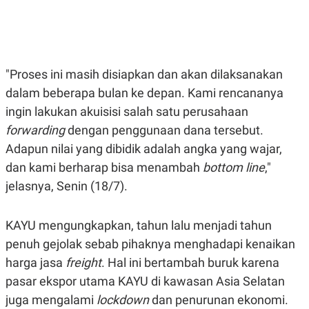
E
E
H
S
A
T
T
Y
A
L
N
E
"Proses ini masih disiapkan dan akan dilaksanakan
E
A
N
N
dalam beberapa bulan ke depan. Kami rencananya
G
A
L
L
ingin lakukan akuisisi salah satu perusahaan
I
I
forwarding
S
S
dengan penggunaan dana tersebut.
H
I
Adapun nilai yang dibidik adalah angka yang wajar,
S
dan kami berharap bisa menambah
bottom line
,"
E
K
X
O
jelasnya, Senin (18/7).
E
L
C
O
U
M
KAYU mengungkapkan, tahun lalu menjadi tahun
T
I
penuh gejolak sebab pihaknya menghadapi kenaikan
V
E
harga jasa
freight
. Hal ini bertambah buruk karena
C
O
pasar ekspor utama KAYU di kawasan Asia Selatan
R
juga mengalami
lockdown
dan penurunan ekonomi.
N