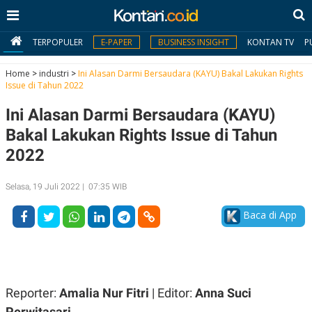
TERPOPULER
E-PAPER
BUSINESS INSIGHT
KONTAN TV
P
Home
>
industri
>
Ini Alasan Darmi Bersaudara (KAYU) Bakal Lakukan Rights
Issue di Tahun 2022
MY
Ini Alasan Darmi Bersaudara (KAYU)
KONTAN
Bakal Lakukan Rights Issue di Tahun
Daftar
2022
Masuk
Selasa, 19 Juli 2022 | 07:35 WIB
Baca di App
BERITA
I
N
N
A
V
S
E
I
Reporter:
Amalia Nur Fitri
| Editor:
Anna Suci
S
O
Perwitasari
T
N