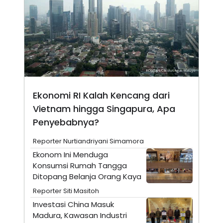
N
S
E
E
W
R
S
E
S
M
E
O
T
N
U
I
P
A
A
K
Ekonomi RI Kalah Kencang dari
D
I
V
L
Vietnam hingga Singapura, Apa
A
S
Penyebabnya?
K
O
Reporter Nurtiandriyani Simamora
R
P
Ekonom Ini Menduga
O
Konsumsi Rumah Tangga
R
A
Ditopang Belanja Orang Kaya
S
I
Reporter Siti Masitoh
K
N
Investasi China Masuk
I
A
Madura, Kawasan Industri
L
T