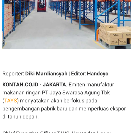
A
A
S
L
I
K
I
E
N
U
D
A
U
N
S
G
T
A
R
N
I
P
I
E
N
L
T
Reporter:
Diki Mardiansyah
| Editor:
Handoyo
U
E
A
R
KONTAN.CO.ID - JAKARTA
. Emiten manufaktur
N
N
G
A
makanan ringan PT Jaya Swarasa Agung Tbk
U
S
(
TAYS
) menyatakan akan berfokus pada
S
I
A
O
pengembangan pabrik baru dan memperluas ekspor
H
N
A
A
di tahun depan.
L
P
R
E
E