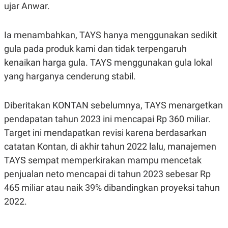
R
T
ujar Anwar.
I
S
I
Ia menambahkan, TAYS hanya menggunakan sedikit
N
G
gula pada produk kami dan tidak terpengaruh
K
kenaikan harga gula. TAYS menggunakan gula lokal
G
M
yang harganya cenderung stabil.
E
D
I
Diberitakan KONTAN sebelumnya, TAYS menargetkan
A
.
pendapatan tahun 2023 ini mencapai Rp 360 miliar.
I
Target ini mendapatkan revisi karena berdasarkan
D
catatan Kontan, di akhir tahun 2022 lalu, manajemen
TAYS sempat memperkirakan mampu mencetak
SITEMAP
PROFILE
TERM
penjualan neto mencapai di tahun 2023 sebesar Rp
OF
USE
465 miliar atau naik 39% dibandingkan proyeksi tahun
PEDOMAN
2022.
PEMBERITAAN
SIBER
PRIVACY