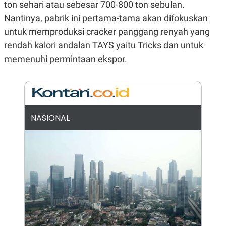
ton sehari atau sebesar 700-800 ton sebulan.
N
S
Nantinya, pabrik ini pertama-tama akan difokuskan
E
E
W
R
untuk memproduksi cracker panggang renyah yang
S
E
S
M
rendah kalori andalan TAYS yaitu Tricks dan untuk
E
O
T
N
memenuhi permintaan ekspor.
U
I
P
A
A
K
D
I
V
L
A
NASIONAL
S
K
O
R
P
O
R
A
S
I
K
N
I
A
L
T