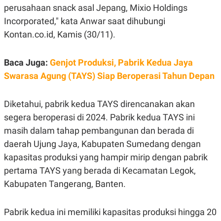
E
perusahaan snack asal Jepang, Mixio Holdings
R
Incorporated," kata Anwar saat dihubungi
F
B
O
U
Kontan.co.id, Kamis (30/11).
K
S
U
I
S
N
Baca Juga:
Genjot Produksi, Pabrik Kedua Jaya
E
S
Swarasa Agung (TAYS) Siap Beroperasi Tahun Depan
S
I
N
S
Diketahui, pabrik kedua TAYS direncanakan akan
I
segera beroperasi di 2024. Pabrik kedua TAYS ini
G
H
masih dalam tahap pembangunan dan berada di
T
daerah Ujung Jaya, Kabupaten Sumedang dengan
S
B
T
E
kapasitas produksi yang hampir mirip dengan pabrik
O
L
pertama TAYS yang berada di Kecamatan Legok,
C
A
K
N
Kabupaten Tangerang, Banten.
S
J
E
A
T
O
U
N
Pabrik kedua ini memiliki kapasitas produksi hingga 20
P