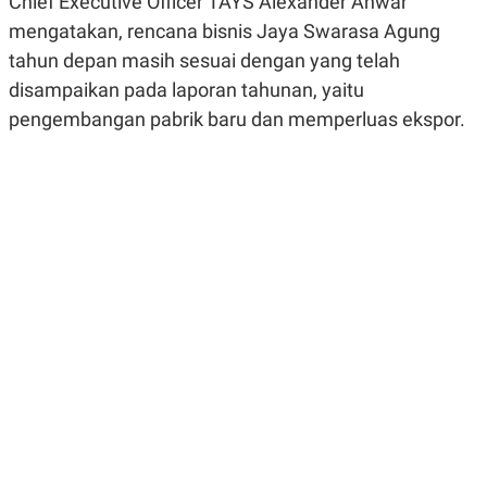
Chief Executive Officer TAYS Alexander Anwar
R
G
mengatakan, rencana bisnis Jaya Swarasa Agung
S
I
O
O
tahun depan masih sesuai dengan yang telah
N
N
A
A
disampaikan pada laporan tahunan, yaitu
L
L
pengembangan pabrik baru dan memperluas ekspor.
F
I
N
A
N
C
E
Y
C
A
A
N
R
G
I
T
T
E
A
R
H
.
U
.
.
K
L
E
I
S
F