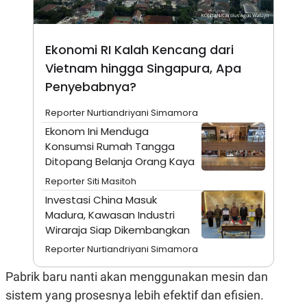
A
I
S
V
K
E
E
Ekonomi RI Kalah Kencang dari
M
E
Vietnam hingga Singapura, Apa
N
T
Penyebabnya?
E
R
Reporter Nurtiandriyani Simamora
I
A
Ekonom Ini Menduga
N
Konsumsi Rumah Tangga
L
Ditopang Belanja Orang Kaya
E
S
Reporter Siti Masitoh
T
A
Investasi China Masuk
R
Madura, Kawasan Industri
I
Wiraraja Siap Dikembangkan
Reporter Nurtiandriyani Simamora
KANAL
Pabrik baru nanti akan menggunakan mesin dan
P
I
sistem yang prosesnya lebih efektif dan efisien.
U
M