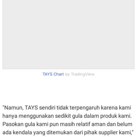
C
L
A
E
D
A
E
S
M
E
Y
.
I
D
L
K
A
I
N
N
G
E
G
R
A
J
N
A
TAYS Chart
by TradingView
A
E
N
M
C
I
E
T
T
E
A
N
"Namun, TAYS sendiri tidak terpengaruh karena kami
K
hanya menggunakan sedikit gula dalam produk kami.
E
A
P
D
Pasokan gula kami pun masih relatif aman dan belum
A
V
P
E
ada kendala yang ditemukan dari pihak supplier kami,"
E
R