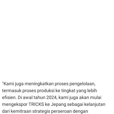
E
E
H
S
A
T
T
Y
A
L
N
E
E
A
N
N
G
A
L
L
I
I
S
S
H
I
S
E
K
X
O
E
L
C
O
U
M
T
"Kami juga meningkatkan proses pengelolaan,
I
termasuk proses produksi ke tingkat yang lebih
V
E
efisien. Di awal tahun 2024, kami juga akan mulai
C
O
mengekspor TRICKS ke Jepang sebagai kelanjutan
R
dari kemitraan strategis perseroan dengan
N