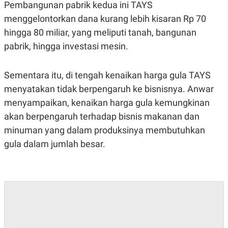
S
A
Pembangunan pabrik kedua ini TAYS
A
G
menggelontorkan dana kurang lebih kisaran Rp 70
T
E
D
S
hingga 80 miliar, yang meliputi tanah, bangunan
A
T
pabrik, hingga investasi mesin.
A
K
L
O
I
Sementara itu, di tengah kenaikan harga gula TAYS
N
P
menyatakan tidak berpengaruh ke bisnisnya. Anwar
T
S
A
U
menyampaikan, kenaikan harga gula kemungkinan
N
S
T
akan berpengaruh terhadap bisnis makanan dan
V
minuman yang dalam produksinya membutuhkan
gula dalam jumlah besar.
JARINGAN
K
P
O
R
N
E
T
S
A
S
N
R
A
E