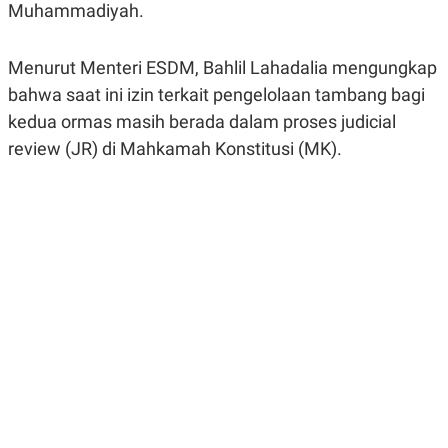
Muhammadiyah.
R
G
S
I
O
O
N
N
Menurut Menteri ESDM, Bahlil Lahadalia mengungkap
A
A
bahwa saat ini izin terkait pengelolaan tambang bagi
L
L
F
kedua ormas masih berada
dalam proses judicial
I
N
review (JR) di Mahkamah Konstitusi (MK).
A
N
C
E
Y
C
A
A
N
R
G
I
T
T
E
A
R
H
.
U
.
.
K
L
E
I
S
F