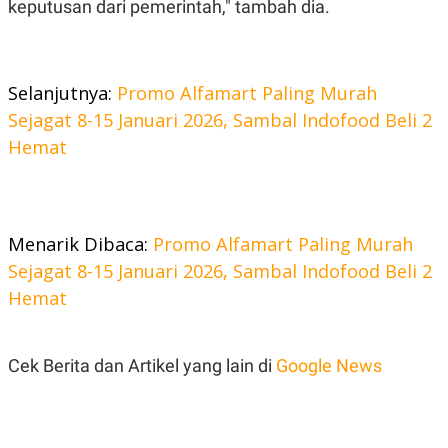
C
L
keputusan dari pemerintah," tambah dia.
A
E
D
A
E
S
M
E
Y
.
Selanjutnya:
Promo Alfamart Paling Murah
I
D
Sejagat 8-15 Januari 2026, Sambal Indofood Beli 2
L
K
Hemat
A
I
N
N
G
E
G
R
A
J
N
A
Menarik Dibaca:
Promo Alfamart Paling Murah
A
E
Sejagat 8-15 Januari 2026, Sambal Indofood Beli 2
N
M
C
I
Hemat
E
T
T
E
A
N
K
Cek Berita dan Artikel yang lain di
Google News
E
A
P
D
A
V
P
E
E
R