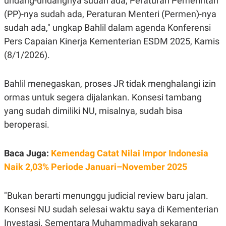
undang-undangnya sudah ada, Peraturan Pemerintah
E
R
(PP)-nya sudah ada, Peraturan Menteri (Permen)-nya
F
B
sudah ada," ungkap Bahlil dalam agenda
Konferensi
O
U
K
S
Pers Capaian Kinerja Kementerian ESDM 2025, Kamis
U
I
(8/1/2026).
S
N
E
S
S
Bahlil menegaskan, proses JR tidak menghalangi izin
I
ormas untuk segera dijalankan. Konsesi tambang
N
S
yang sudah dimiliki NU, misalnya, sudah bisa
I
G
beroperasi.
H
T
S
B
Baca Juga:
Kemendag Catat Nilai Impor Indonesia
T
E
Naik 2,03% Periode Januari–November 2025
O
L
C
A
K
N
S
J
"Bukan berarti menunggu judicial review baru jalan.
E
A
T
O
Konsesi NU sudah selesai waktu saya di Kementerian
U
N
Investasi. Sementara Muhammadiyah sekarang
P