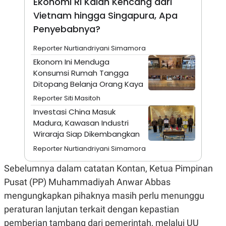
Ekonomi RI Kalah Kencang dari
A
I
S
V
Vietnam hingga Singapura, Apa
K
E
Penyebabnya?
E
M
E
Reporter Nurtiandriyani Simamora
N
T
Ekonom Ini Menduga
E
Konsumsi Rumah Tangga
R
Ditopang Belanja Orang Kaya
I
A
Reporter Siti Masitoh
N
Investasi China Masuk
L
E
Madura, Kawasan Industri
S
Wiraraja Siap Dikembangkan
T
A
Reporter Nurtiandriyani Simamora
R
I
Sebelumnya dalam catatan Kontan,
Ketua Pimpinan
Pusat (PP) Muhammadiyah Anwar Abbas
KANAL
mengungkapkan pihaknya masih perlu menunggu
peraturan lanjutan terkait dengan kepastian
P
I
U
M
pemberian tambang dari pemerintah, melalui UU