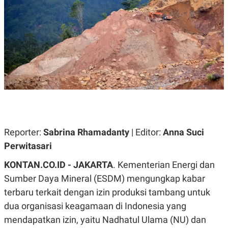
A
A
S
L
I
K
I
E
N
U
D
A
U
N
S
G
T
A
R
N
I
P
I
E
N
L
T
Reporter:
Sabrina Rhamadanty
| Editor:
Anna Suci
U
E
A
R
Perwitasari
N
N
G
A
KONTAN.CO.ID - JAKARTA
. Kementerian Energi dan
U
S
S
I
Sumber Daya Mineral (ESDM) mengungkap kabar
A
O
H
N
terbaru terkait dengan izin produksi tambang untuk
A
A
dua organisasi keagamaan di Indonesia yang
L
P
R
mendapatkan izin, yaitu Nadhatul Ulama (NU) dan
E
E