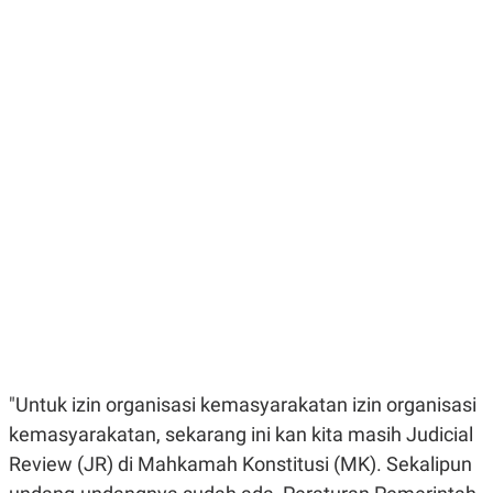
E
E
H
S
A
T
T
Y
A
L
N
E
E
A
N
N
G
A
L
L
I
I
S
S
H
I
S
E
K
X
O
E
L
C
O
U
M
T
I
V
"Untuk izin organisasi kemasyarakatan izin organisasi
E
C
kemasyarakatan, sekarang ini kan kita masih Judicial
O
Review (JR) di Mahkamah Konstitusi (MK). Sekalipun
R
N