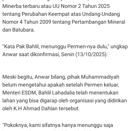
S
A
Minerba terbaru atau UU Nomor 2 Tahun 2025
A
G
T
E
tentang Perubahan Keempat atas Undang-Undang
D
S
A
Nomor 4 Tahun 2009 tentang Pertambangan Mineral
T
dan Batubara.
A
K
L
O
I
"Kata Pak Bahlil, menunggu Permen-nya dulu," ungkap
N
P
T
S
Anwar saat dikonfirmasi, Senin (13/10/2025).
A
U
N
S
T
V
Meski begitu, Anwar bilang, pihak Muhammadiyah
belum mengetahui apakah setelah Permen keluar,
JARINGAN
Menteri ESDM, Bahlil Lahadalia telah menentukan
K
P
lahan yang bisa digarap oleh organisasi yang didirikan
O
R
oleh K.H Ahmad Dahlan tersebut.
N
E
T
S
A
S
N
R
"Pokoknya, kami sifatnya hanya menunggu saja
A
E