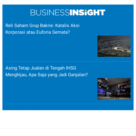
Reli Saham Grup Bakrie: Katalis Aksi
Korporasi atau Euforia Semata?
Asing Tetap Jualan di Tengah IHSG
Menghijau, Apa Saja yang Jadi Ganjalan?