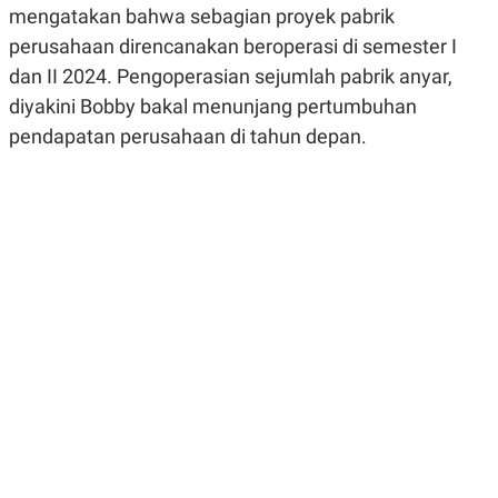
mengatakan bahwa sebagian proyek pabrik
R
G
S
I
perusahaan direncanakan beroperasi di semester I
O
O
N
N
dan II 2024. Pengoperasian sejumlah pabrik anyar,
A
A
L
L
diyakini Bobby bakal menunjang pertumbuhan
F
pendapatan perusahaan di tahun depan.
I
N
A
N
C
E
Y
C
A
A
N
R
G
I
T
T
E
A
R
H
.
U
.
.
K
L
E
I
S
F