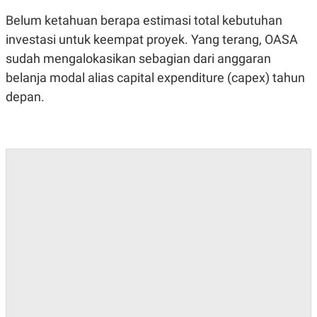
S
A
A
G
Belum ketahuan berapa estimasi total kebutuhan
T
E
D
S
investasi untuk keempat proyek. Yang terang, OASA
A
sudah mengalokasikan sebagian dari anggaran
T
A
belanja modal alias
capital expenditure
(capex) tahun
K
L
depan.
O
I
N
P
T
S
A
U
N
S
T
V
JARINGAN
K
P
O
R
N
E
T
S
A
S
N
R
A
E