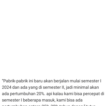
E
E
H
S
A
T
T
Y
A
L
N
E
E
A
N
N
G
A
L
L
I
I
S
S
H
I
S
E
K
X
O
E
L
C
O
U
M
T
“Pabrik-pabrik ini baru akan berjalan mulai semester I
I
V
2024 dan ada yang di semester II, jadi minimal akan
E
C
ada pertumbuhan 20%. api kalau kami bisa percepat di
O
semester I beberapa masuk, kami bisa ada
R
N