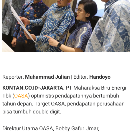
A
A
S
L
I
K
I
E
N
U
D
A
U
N
S
G
T
A
R
N
I
P
I
E
N
L
T
Reporter:
U
E
Muhammad Julian
| Editor:
Handoyo
A
R
N
N
KONTAN.CO.ID-JAKARTA
. PT Maharaksa Biru Energi
G
A
Tbk (
U
S
OASA
) optimistis pendapatannya bertumbuh
S
I
tahun depan. Target OASA, pendapatan perusahaan
A
O
H
N
bisa tumbuh
double digit.
A
A
L
P
R
Direktur Utama OASA, Bobby Gafur Umar,
E
E