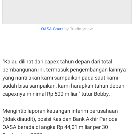
C
L
A
E
D
A
E
S
M
E
Y
.
OASA Chart
by TradingView
I
D
L
K
A
I
N
N
G
E
"Kalau dilihat dari capex tahun depan dari total
G
R
A
J
pembangunan ini, termasuk pengembangan lainnya
N
A
A
E
yang nanti akan kami sampaikan pada saat kami
N
M
sudah bisa sampaikan, kami harapkan tahun depan
C
I
E
T
capexnya minimal Rp 500 miliar," tutur Bobby.
T
E
A
N
K
Mengintip laporan keuangan interim perusahaan
E
A
P
D
(tidak diaudit), posisi Kas dan Bank Akhir Periode
A
V
OASA berada di angka Rp 44,01 miliar per 30
P
E
E
R