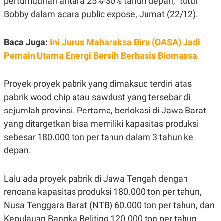
pertumbuhan antara 25%-30% tahun depan,” tutur
E
R
Bobby dalam acara
public expose,
Jumat (22/12).
F
B
O
U
K
S
Baca Juga:
Ini Jurus Maharaksa Biru (OASA) Jadi
U
I
Pemain Utama Energi Bersih Berbasis Biomassa
S
N
E
S
S
Proyek-proyek pabrik yang dimaksud terdiri atas
I
N
pabrik
wood chip
atau
sawdust
yang tersebar di
S
sejumlah provinsi. Pertama, berlokasi di Jawa Barat
I
G
yang ditargetkan bisa memiliki kapasitas produksi
H
T
sebesar 180.000 ton per tahun dalam 3 tahun ke
S
B
depan.
T
E
O
L
C
A
Lalu ada proyek pabrik di Jawa Tengah dengan
K
N
S
J
rencana kapasitas produksi 180.000 ton per tahun,
E
A
T
O
Nusa Tenggara Barat (NTB) 60.000 ton per tahun, dan
U
N
Kepulauan Bangka Beliting 120.000 ton per tahun.
P