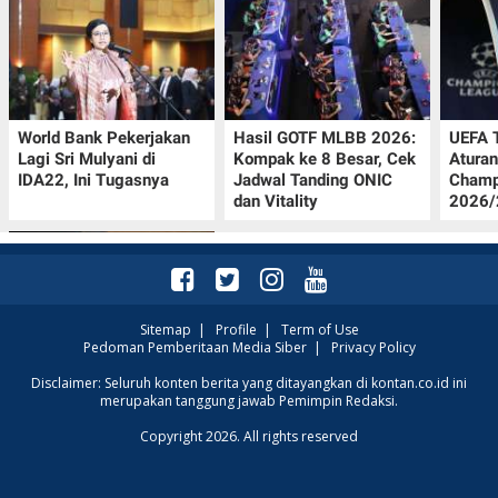
World Bank Pekerjakan
Hasil GOTF MLBB 2026:
UEFA 
Lagi Sri Mulyani di
Kompak ke 8 Besar, Cek
Aturan
IDA22, Ini Tugasnya
Jadwal Tanding ONIC
Champ
dan Vitality
2026/2
Sitemap
|
Profile
|
Term of Use
Pedoman Pemberitaan Media Siber
|
Privacy Policy
Jadwal Persija vs Arema
Disclaimer: Seluruh konten berita yang ditayangkan di kontan.co.id ini
merupakan tanggung jawab Pemimpin Redaksi.
FC Perebutan Juara 3
Piala Presiden 2026,
Copyright 2026. All rights reserved
Kick-off Sore Ini