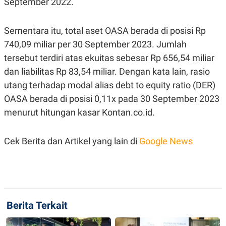
September 2022.
R
T
I
S
I
Sementara itu, total aset OASA berada di posisi Rp
N
740,09 miliar per 30 September 2023. Jumlah
G
tersebut terdiri atas ekuitas sebesar Rp 656,54 miliar
K
G
dan liabilitas Rp 83,54 miliar. Dengan kata lain, rasio
M
E
utang terhadap modal alias
debt to equity ratio
(DER)
D
OASA berada di posisi 0,11x pada 30 September 2023
I
A
menurut hitungan kasar Kontan.co.id.
.
I
D
Cek Berita dan Artikel yang lain di
Google News
SITEMAP
PROFILE
TERM
OF
USE
PEDOMAN
Berita Terkait
PEMBERITAAN
SIBER
PRIVACY