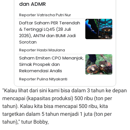
A
I
dan ADMR
S
V
K
E
Reporter Vatrischa Putri Nur
E
M
Daftar Saham PER Terendah
E
& Tertinggi LQ45 (28 Juli
N
T
2026), ANTM dan BUMI Jadi
E
Sorotan
R
I
Reporter Hasbi Maulana
A
Saham Emiten CPO Menanjak,
N
Simak Prospek dan
L
E
Rekomendasi Analis
S
Reporter Pulina Nityakanti
T
A
R
"Kalau lihat dari sini kami bisa dalam 3 tahun ke depan
I
mencapai (kapasitas produksi) 500 ribu (ton per
tahun). Kalau kita bisa mencapai 500 ribu, kita
KANAL
targetkan dalam 5 tahun menjadi 1 juta (ton per
tahun)," tutur Bobby,
P
I
U
M