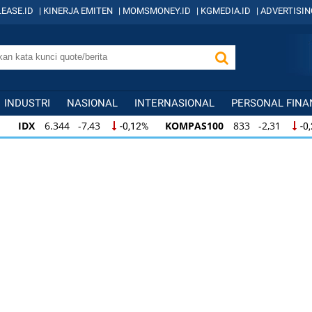
EASE.ID
|
KINERJA EMITEN
|
MOMSMONEY.ID
|
KGMEDIA.ID
|
ADVERTISIN
INDUSTRI
NASIONAL
INTERNASIONAL
PERSONAL FINA
IDX
6.344 -7,43
KOMPAS100
833 -2,31
-0,12%
-0
IDX
6.344 -7,43
KOMPAS100
833 -2,31
-0,12%
-0,
KOMPAS100
833 -2,31
LQ45
631 -3,13
-0,28%
-0,