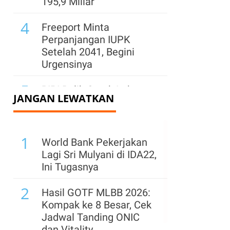
195,9 Miliar
4
Freeport Minta
Perpanjangan IUPK
Setelah 2041, Begini
Urgensinya
5
BIPI Balik Cetak Laba
JANGAN LEWATKAN
US$ 4,44 Juta Saat
Pendapatan Susut
33,21% pada Semester I-
1
2026
World Bank Pekerjakan
Lagi Sri Mulyani di IDA22,
6
Prospek Cerah Industri
Ini Tugasnya
Bangunan Dorong
2
Ekspansi Industri
Hasil GOTF MLBB 2026:
Keramik
Kompak ke 8 Besar, Cek
Jadwal Tanding ONIC
7
Produksi Pertambangan
dan Vitality