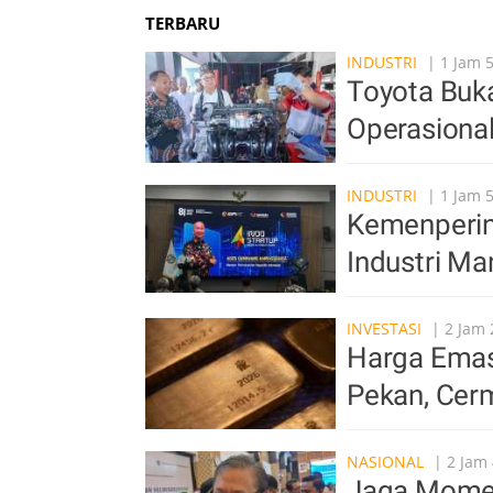
TERBARU
INDUSTRI
| 1 Jam 
Toyota Buka
Operasiona
INDUSTRI
| 1 Jam 
Kemenperin 
Industri Ma
INVESTASI
| 2 Jam 
Harga Emas 
Pekan, Cer
NASIONAL
| 2 Jam 
Jaga Mome