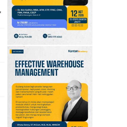
10
,
Jadwal Persija vs Arema
FC Perebutan Juara 3
Piala Presiden 2026,
Kick-off Sore Ini