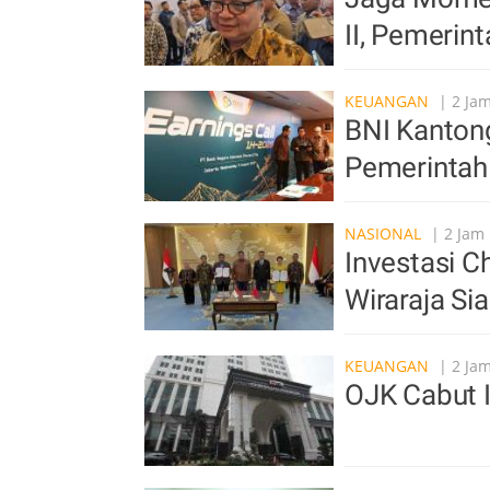
II, Pemerin
KEUANGAN
| 2 Jam
BNI Kantong
Pemerintah
NASIONAL
| 2 Jam 
Investasi C
Wiraraja S
KEUANGAN
| 2 Jam
OJK Cabut 