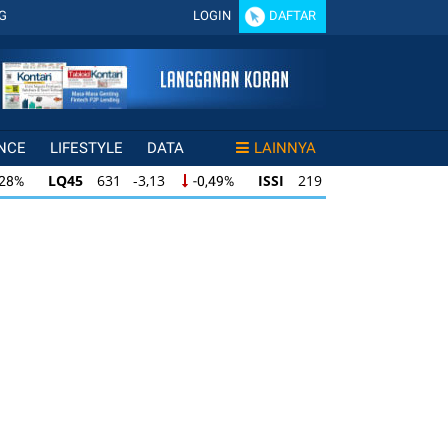
G
LOGIN
DAFTAR
NCE
LIFESTYLE
DATA
LAINNYA
LQ45
631 -3,13
ISSI
219 -0,63
,28%
-0,49%
-0,29%
LQ45
631 -3,13
ISSI
219 -0,63
28%
-0,49%
-0,29%
ISSI
219 -0,63
IDX30
354 -1,64
49%
-0,29%
-0,46%