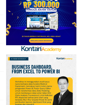
Baru, Ini Daftar 54
Saham HSC BEI per 6
Agustus 2026
7
UEFA hingga Luis Figo,
Ini Daftar Pihak yang
Menentang Gianni
Infantino
8
Krisis Migrasi Ancam
Status Maroko sebagai
Tuan Rumah Piala Dunia
2030
9
Promo Super Hemat
Indomaret 6–19 Agustus
2026, Diskon Kebutuhan
Rumah hingga 40%