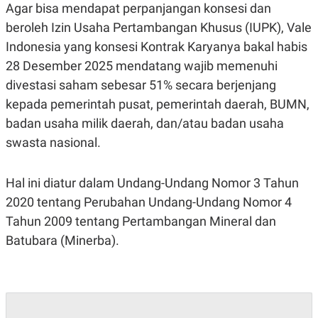
C
L
Agar bisa mendapat perpanjangan konsesi dan
A
E
D
A
beroleh Izin Usaha Pertambangan Khusus (IUPK), Vale
E
S
Indonesia yang konsesi Kontrak Karyanya bakal habis
M
E
Y
.
28 Desember 2025 mendatang wajib memenuhi
I
D
divestasi saham sebesar 51% secara berjenjang
L
K
kepada pemerintah pusat, pemerintah daerah, BUMN,
A
I
badan usaha milik daerah, dan/atau badan usaha
N
N
G
E
swasta nasional.
G
R
A
J
N
A
A
E
Hal ini diatur dalam Undang-Undang Nomor 3 Tahun
N
M
2020 tentang Perubahan Undang-Undang Nomor 4
C
I
E
T
Tahun 2009 tentang Pertambangan Mineral dan
T
E
A
N
Batubara (Minerba).
K
E
A
P
D
A
V
P
E
E
R