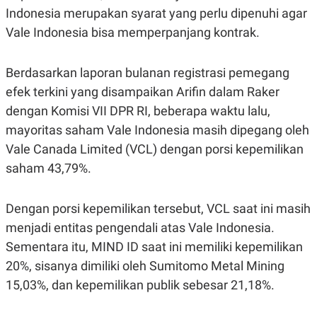
S
A
Indonesia merupakan syarat yang perlu dipenuhi agar
A
G
T
E
Vale Indonesia bisa memperpanjang kontrak.
D
S
A
T
Berdasarkan laporan bulanan registrasi pemegang
A
K
L
efek terkini yang disampaikan Arifin dalam Raker
O
I
dengan Komisi VII DPR RI, beberapa waktu lalu,
N
P
T
S
mayoritas saham Vale Indonesia masih dipegang oleh
A
U
N
S
Vale Canada Limited (VCL) dengan porsi kepemilikan
T
saham 43,79%.
V
Dengan porsi kepemilikan tersebut, VCL saat ini masih
JARINGAN
menjadi entitas pengendali atas Vale Indonesia.
K
P
Sementara itu, MIND ID saat ini memiliki kepemilikan
O
R
N
E
20%, sisanya dimiliki oleh Sumitomo Metal Mining
T
S
15,03%, dan kepemilikan publik sebesar 21,18%.
A
S
N
R
A
E