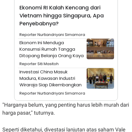
A
I
Ekonomi RI Kalah Kencang dari
S
V
K
E
Vietnam hingga Singapura, Apa
E
M
Penyebabnya?
E
N
Reporter Nurtiandriyani Simamora
T
E
Ekonom Ini Menduga
R
Konsumsi Rumah Tangga
I
A
Ditopang Belanja Orang Kaya
N
Reporter Siti Masitoh
L
E
Investasi China Masuk
S
Madura, Kawasan Industri
T
Wiraraja Siap Dikembangkan
A
R
Reporter Nurtiandriyani Simamora
I
"Harganya belum, yang penting harus lebih murah dari
KANAL
harga pasar," tuturnya.
P
I
U
M
Seperti diketahui, divestasi lanjutan atas saham Vale