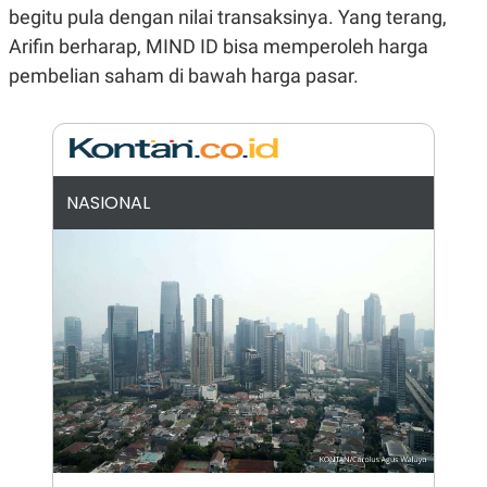
begitu pula dengan nilai transaksinya. Yang terang,
N
S
E
E
Arifin berharap, MIND ID bisa memperoleh harga
W
R
S
E
pembelian saham di bawah harga pasar.
S
M
E
O
T
N
U
I
P
A
A
K
NASIONAL
D
I
V
L
A
S
K
O
R
P
O
R
A
S
I
K
N
I
A
L
T