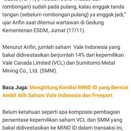
E
rombongan) sudah pada pulang, kalau enggak tanda
R
F
B
tangan (sebelum rombongan pulang) ya enggak jadi,”
O
U
ujar Arifin saat ditemui wartawan di Gedung
K
S
U
I
Kementerian ESDM, Jumat (17/11).
S
N
E
S
Menurut Arifin, jumlah saham Vale Indonesia yang
S
I
bakal didivestasikan berjumlah 14% dari kepemilikan
N
S
Vale Canada Limited (VCL) dan Sumitomo Metal
I
G
Mining Co., Ltd. (SMM).
H
T
Baca Juga:
Menghitung Kondisi MIND ID yang Berniat
S
B
T
E
Ambil Alih Saham Vale Indonesia dan Freeport
O
L
C
A
K
N
S
J
Belum ketahuan seperti apa komposisi pembagian
E
A
persentase kepemilikan saham VCL dan SMM yang
T
O
U
N
bakal didivestasikan ke MIND ID dalam transaksi ini,
P