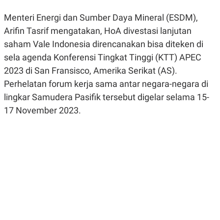
R
G
S
I
Menteri Energi dan Sumber Daya Mineral (ESDM),
O
O
Arifin Tasrif mengatakan, HoA divestasi lanjutan
N
N
A
A
saham Vale Indonesia direncanakan bisa diteken di
L
L
F
sela agenda Konferensi Tingkat Tinggi (KTT) APEC
I
N
2023 di San Fransisco, Amerika Serikat (AS).
A
Perhelatan forum kerja sama antar negara-negara di
N
C
lingkar Samudera Pasifik tersebut digelar selama 15-
E
17 November 2023.
Y
C
A
A
N
R
G
I
T
T
E
A
R
H
.
U
.
.
K
L
E
I
S
F