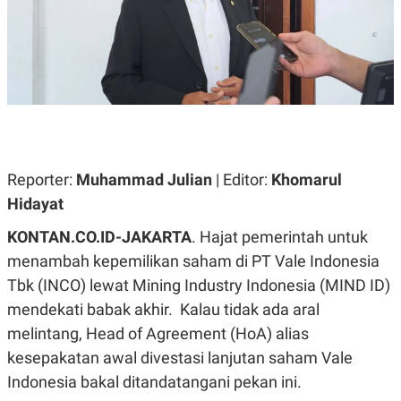
A
A
S
L
I
K
I
E
N
U
D
A
U
N
S
G
T
A
R
N
I
Reporter:
Muhammad Julian
| Editor:
Khomarul
P
I
Hidayat
E
N
L
T
U
E
KONTAN.CO.ID-JAKARTA
. Hajat pemerintah untuk
A
R
menambah kepemilikan saham di PT Vale Indonesia
N
N
G
A
Tbk (INCO) lewat
Mining Industry Indonesia (MIND ID)
U
S
S
I
mendekati babak akhir. Kalau tidak ada aral
A
O
melintang, Head of Agreement (HoA) alias
H
N
A
A
kesepakatan awal divestasi lanjutan saham Vale
L
Indonesia bakal ditandatangani pekan ini.
P
R
E
E