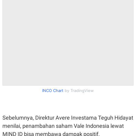
R
T
I
S
I
N
G
K
G
M
E
D
I
A
.
I
D
INCO Chart
by TradingView
SITEMAP
PROFILE
TERM
OF
USE
Sebelumnya, Direktur Avere Investama Teguh Hidayat
PEDOMAN
PEMBERITAAN
menilai, penambahan saham Vale Indonesia lewat
SIBER
MIND ID bisa membawa dampak positif.
PRIVACY