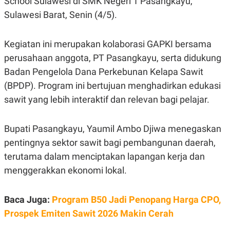
School Sulawesi di SMK Negeri 1 Pasangkayu,
E
R
Sulawesi Barat, Senin (4/5).
F
B
O
U
K
S
Kegiatan ini merupakan kolaborasi GAPKI bersama
U
I
perusahaan anggota, PT Pasangkayu, serta didukung
S
N
E
Badan Pengelola Dana Perkebunan Kelapa Sawit
S
S
(BPDP). Program ini bertujuan menghadirkan edukasi
I
N
sawit yang lebih interaktif dan relevan bagi pelajar.
S
I
G
Bupati Pasangkayu, Yaumil Ambo Djiwa menegaskan
H
T
pentingnya sektor sawit bagi pembangunan daerah,
S
B
terutama dalam menciptakan lapangan kerja dan
T
E
O
L
menggerakkan ekonomi lokal.
C
A
K
N
S
J
Baca Juga:
Program B50 Jadi Penopang Harga CPO,
E
A
T
O
Prospek Emiten Sawit 2026 Makin Cerah
U
N
P