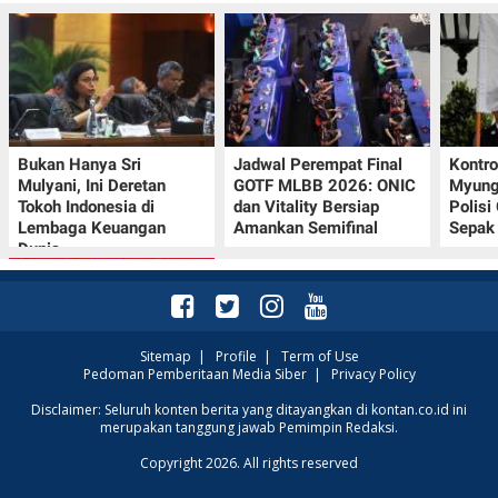
Bukan Hanya Sri
Jadwal Perempat Final
Kontr
Mulyani, Ini Deretan
GOTF MLBB 2026: ONIC
Myung-
Tokoh Indonesia di
dan Vitality Bersiap
Polisi
Lembaga Keuangan
Amankan Semifinal
Sepak 
Dunia
Sitemap
|
Profile
|
Term of Use
Pedoman Pemberitaan Media Siber
|
Privacy Policy
Promo JSM Superindo
Disclaimer: Seluruh konten berita yang ditayangkan di kontan.co.id ini
merupakan tanggung jawab Pemimpin Redaksi.
7–9 Agustus 2026,
Minyak Goreng
Copyright 2026. All rights reserved
Rp37.900 hingga Buah
Diskon 50%