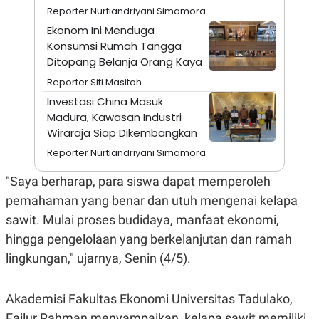
A
I
Reporter Nurtiandriyani Simamora
S
V
K
E
Ekonom Ini Menduga
E
Konsumsi Rumah Tangga
M
Ditopang Belanja Orang Kaya
E
N
Reporter Siti Masitoh
T
E
Investasi China Masuk
R
Madura, Kawasan Industri
I
A
Wiraraja Siap Dikembangkan
N
Reporter Nurtiandriyani Simamora
L
E
"Saya berharap, para siswa dapat memperoleh
S
T
pemahaman yang benar dan utuh mengenai kelapa
A
R
sawit. Mulai proses budidaya, manfaat ekonomi,
I
hingga pengelolaan yang berkelanjutan dan ramah
lingkungan," ujarnya, Senin (4/5).
KANAL
Akademisi Fakultas Ekonomi Universitas Tadulako,
P
I
U
M
Failur Rahman menyampaikan, kelapa sawit memiliki