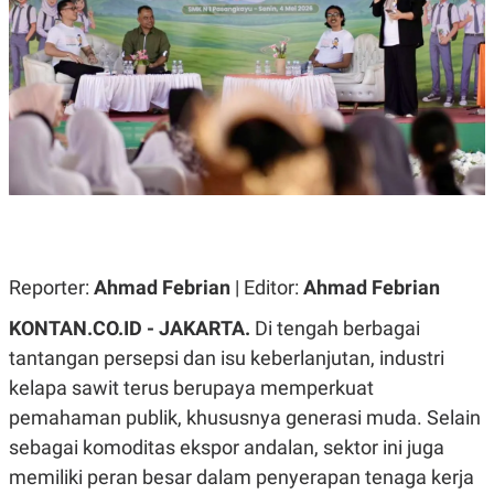
A
A
S
L
I
K
I
E
N
U
D
A
U
N
S
G
T
A
R
N
I
P
I
E
N
L
T
Reporter:
U
E
Ahmad Febrian
| Editor:
Ahmad Febrian
A
R
N
N
KONTAN.CO.ID - JAKARTA.
Di tengah berbagai
G
A
tantangan persepsi dan isu keberlanjutan, industri
U
S
S
I
kelapa sawit terus berupaya memperkuat
A
O
H
N
pemahaman publik, khususnya generasi muda. Selain
A
A
L
sebagai komoditas ekspor andalan, sektor ini juga
P
R
memiliki peran besar dalam penyerapan tenaga kerja
E
E