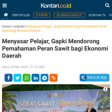
TERPOPULER
E-PAPER
BUSINESS INSIGHT
KONTAN TV
P
Home
>
industri
>
Menyasar Pelajar, Gapki Mendorong Pemahaman Peran
Sawit bagi Ekonomi Daerah
MY
Menyasar Pelajar, Gapki Mendorong
KONTAN
Pemahaman Peran Sawit bagi Ekonomi
Daftar
Daerah
Masuk
Senin, 04 Mei 2026 | 21:22 WIB
Baca di App
BERITA
I
N
N
A
V
S
E
I
S
O
T
N