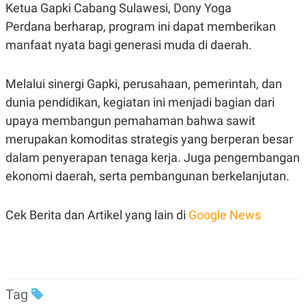
C
L
Ketua Gapki Cabang Sulawesi, Dony Yoga
A
E
Perdana berharap, program ini dapat memberikan
D
A
E
S
manfaat nyata bagi generasi muda di daerah.
M
E
Y
.
I
D
Melalui sinergi Gapki, perusahaan, pemerintah, dan
L
K
dunia pendidikan, kegiatan ini menjadi bagian dari
A
I
upaya membangun pemahaman bahwa sawit
N
N
G
E
merupakan komoditas strategis yang berperan besar
G
R
A
J
dalam penyerapan tenaga kerja. Juga pengembangan
N
A
A
E
ekonomi daerah, serta pembangunan berkelanjutan.
N
M
C
I
E
T
Cek Berita dan Artikel yang lain di
Google News
T
E
A
N
K
E
A
P
D
A
V
P
E
Tag
E
R