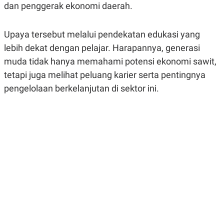
dan penggerak ekonomi daerah.
R
G
S
I
O
O
N
N
Upaya tersebut melalui pendekatan edukasi yang
A
A
L
L
lebih dekat dengan pelajar. Harapannya, generasi
F
muda tidak hanya memahami potensi ekonomi sawit,
I
N
tetapi juga melihat peluang karier serta pentingnya
A
N
pengelolaan berkelanjutan di sektor ini.
C
E
Y
C
A
A
N
R
G
I
T
T
E
A
R
H
.
U
.
.
K
L
E
I
S
F