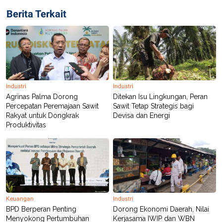
R
T
Berita Terkait
I
S
I
N
G
K
G
M
E
Industri
Industri
D
I
Agrinas Palma Dorong
Ditekan Isu Lingkungan, Peran
A
Percepatan Peremajaan Sawit
Sawit Tetap Strategis bagi
.
Rakyat untuk Dongkrak
Devisa dan Energi
I
Produktivitas
D
SITEMAP
PROFILE
TERM
OF
USE
PEDOMAN
Keuangan
Industri
PEMBERITAAN
SIBER
BPD Berperan Penting
Dorong Ekonomi Daerah, Nilai
Menyokong Pertumbuhan
Kerjasama IWIP dan WBN
PRIVACY