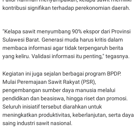
S
A
A
G
kontribusi signifikan terhadap perekonomian daerah.
T
E
D
S
A
T
"Kelapa sawit menyumbang 90% ekspor dari Provinsi
A
Sulawesi Barat. Generasi muda harus kritis dalam
K
L
O
I
membaca informasi agar tidak terpengaruh berita
N
P
T
S
yang keliru. Validasi informasi itu penting," tegasnya.
A
U
N
S
T
Kegiatan ini juga sejalan berbagai program BPDP.
V
Mulai Peremajaan Sawit Rakyat (PSR),
pengembangan sumber daya manusia melalui
JARINGAN
pendidikan dan beasiswa, hingga riset dan promosi.
K
P
Seluruh inisiatif tersebut diarahkan untuk
O
R
N
E
meningkatkan produktivitas, keberlanjutan, serta daya
T
S
saing industri sawit nasional.
A
S
N
R
A
E