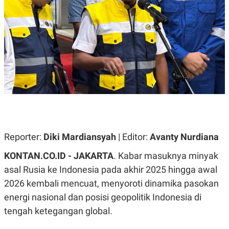
A
A
S
L
I
K
I
E
N
U
D
A
U
N
S
G
T
A
R
N
I
P
I
E
N
L
T
U
E
Reporter:
Diki Mardiansyah
| Editor:
Avanty Nurdiana
A
R
N
N
KONTAN.CO.ID - JAKARTA
. Kabar masuknya minyak
G
A
U
S
asal Rusia ke Indonesia pada akhir 2025 hingga awal
S
I
A
O
2026 kembali mencuat, menyoroti dinamika pasokan
H
N
energi nasional dan posisi geopolitik Indonesia di
A
A
L
tengah ketegangan global.
P
R
E
E