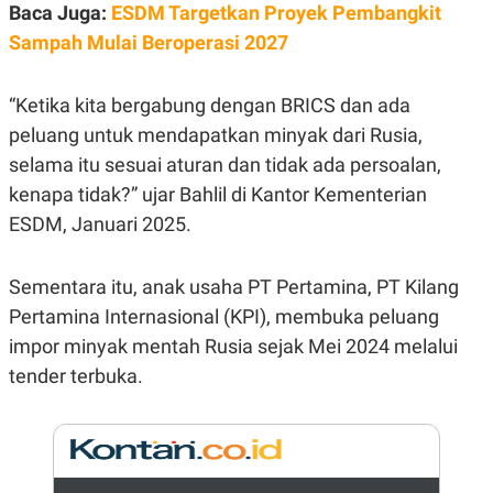
E
Baca Juga:
ESDM Targetkan Proyek Pembangkit
R
Sampah Mulai Beroperasi 2027
F
B
O
U
K
S
“Ketika kita bergabung dengan BRICS dan ada
U
I
S
N
peluang untuk mendapatkan minyak dari Rusia,
E
S
selama itu sesuai aturan dan tidak ada persoalan,
S
kenapa tidak?” ujar Bahlil di Kantor Kementerian
I
N
ESDM, Januari 2025.
S
I
G
H
Sementara itu, anak usaha PT Pertamina, PT Kilang
T
Pertamina Internasional (KPI), membuka peluang
S
B
impor minyak mentah Rusia sejak Mei 2024 melalui
T
E
O
L
tender terbuka.
C
A
K
N
S
J
E
A
T
O
U
N
P