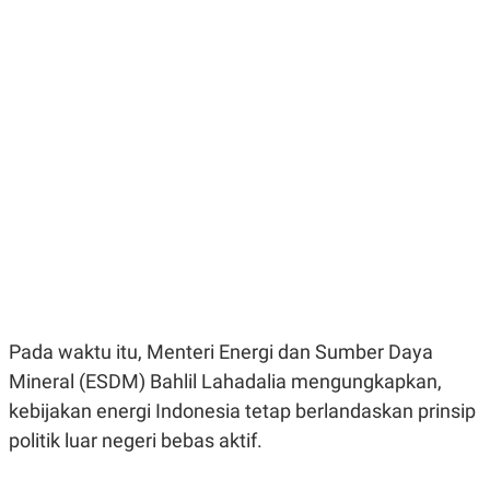
E
E
H
S
A
T
T
Y
A
L
N
E
E
A
N
N
G
A
L
L
I
I
S
S
H
I
S
E
K
X
O
E
L
C
O
U
M
Pada waktu itu, Menteri Energi dan Sumber Daya
T
I
Mineral (ESDM) Bahlil Lahadalia mengungkapkan,
V
E
kebijakan energi Indonesia tetap berlandaskan prinsip
C
politik luar negeri bebas aktif.
O
R
N