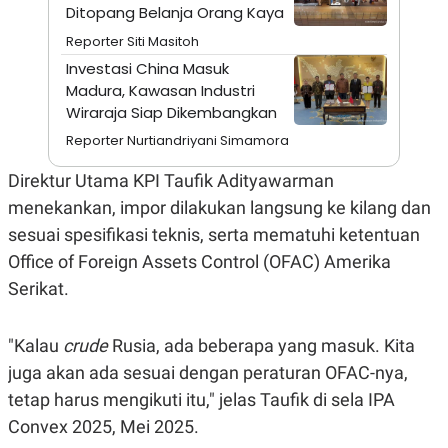
A
I
Ditopang Belanja Orang Kaya
S
V
K
E
Reporter Siti Masitoh
E
Investasi China Masuk
M
E
Madura, Kawasan Industri
N
Wiraraja Siap Dikembangkan
T
E
Reporter Nurtiandriyani Simamora
R
I
Direktur Utama KPI Taufik Adityawarman
A
N
menekankan, impor dilakukan langsung ke kilang dan
L
sesuai spesifikasi teknis, serta mematuhi ketentuan
E
S
Office of Foreign Assets Control (OFAC) Amerika
T
Serikat.
A
R
I
"Kalau
crude
Rusia, ada beberapa yang masuk. Kita
juga akan ada sesuai dengan peraturan OFAC-nya,
KANAL
tetap harus mengikuti itu," jelas Taufik di sela IPA
P
I
Convex 2025, Mei 2025.
U
M