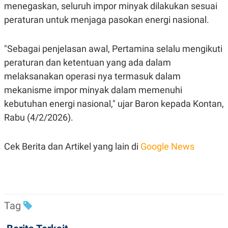
R
T
menegaskan, seluruh impor minyak dilakukan sesuai
I
peraturan untuk menjaga pasokan energi nasional.
S
I
N
G
"Sebagai penjelasan awal, Pertamina selalu mengikuti
K
peraturan dan ketentuan yang ada dalam
G
M
melaksanakan operasi nya termasuk dalam
E
mekanisme impor minyak dalam memenuhi
D
I
kebutuhan energi nasional," ujar Baron kepada Kontan,
A
.
Rabu (4/2/2026).
I
D
Cek Berita dan Artikel yang lain di
Google News
SITEMAP
PROFILE
TERM
OF
USE
PEDOMAN
Tag
PEMBERITAAN
SIBER
PRIVACY