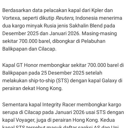
S
A
A
G
Berdasarkan data pelacakan kapal dari Kpler dan
T
E
D
S
Vortexa, seperti dikutip
Reuters
, Indonesia menerima
A
T
dua kargo minyak Rusia jenis Sakhalin Blend pada
A
Desember 2025 dan Januari 2026. Masing-masing
K
L
sekitar 700.000 barel, dibongkar di Pelabuhan
O
I
N
P
Balikpapan dan Cilacap.
T
S
A
U
N
S
T
Kapal GT Honor membongkar sekitar 700.000 barel di
V
Balikpapan pada 25 Desember 2025 setelah
melakukan ship-to-ship (STS) dengan kapal Galaxy di
JARINGAN
perairan dekat Hong Kong.
K
P
O
R
Sementara kapal Integrity Racer membongkar kargo
N
E
T
S
serupa di Cilacap pada Januari 2026 usai STS dengan
A
S
kapal Voyager, juga di perairan Hong Kong. Kedua
N
R
A
E
kapal STS tersebut masuk daftar sanksi AS dan Uni