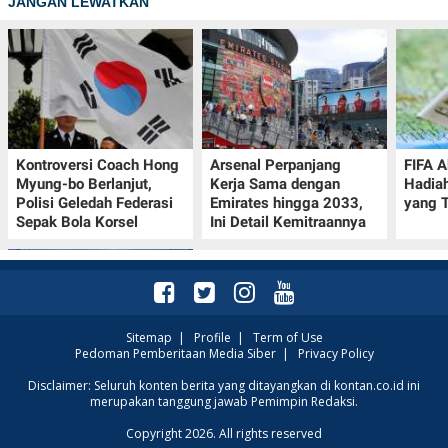
JANGAN LEWATKAN
Kontroversi Coach Hong
Arsenal Perpanjang
FIFA A
Myung-bo Berlanjut,
Kerja Sama dengan
Hadia
Polisi Geledah Federasi
Emirates hingga 2033,
yang T
Sepak Bola Korsel
Ini Detail Kemitraannya
Sitemap
|
Profile
|
Term of Use
Pedoman Pemberitaan Media Siber
|
Privacy Policy
Prakiraan Cuaca Kota
Disclaimer: Seluruh konten berita yang ditayangkan di kontan.co.id ini
merupakan tanggung jawab Pemimpin Redaksi.
Surabaya Hari Ini 7
Agustus 2026, Seluruh
Copyright 2026. All rights reserved
Wilayah Cerah