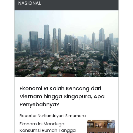
NASIONAL
N
S
E
E
W
R
S
E
S
M
E
O
T
N
U
I
P
A
A
K
D
I
V
L
A
S
K
O
R
Ekonomi RI Kalah Kencang dari
P
O
Vietnam hingga Singapura, Apa
R
Penyebabnya?
A
S
I
Reporter Nurtiandriyani Simamora
K
N
Ekonom Ini Menduga
I
A
Konsumsi Rumah Tangga
L
T