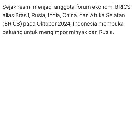
R
G
Sejak resmi menjadi anggota forum ekonomi BRICS
S
I
O
O
alias Brasil, Rusia, India, China, dan Afrika Selatan
N
N
(BRICS) pada Oktober 2024, Indonesia membuka
A
A
L
L
peluang untuk mengimpor minyak dari Rusia.
F
I
N
A
N
C
E
Y
C
A
A
N
R
G
I
T
T
E
A
R
H
.
U
.
.
K
L
E
I
S
F