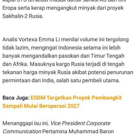
C
L
A
E
Eropa serta kerap mengangkut minyak dari proyek
D
A
Sakhalin-2 Rusia.
E
S
M
E
Y
.
I
D
Analis Vortexa Emma Li menilai volume ini tergolong
L
K
tidak lazim, mengingat Indonesia selama ini lebih
A
I
N
N
banyak mengandalkan pasokan dari Timur Tengah
G
E
G
R
dan Afrika. Masuknya kargo Rusia terjadi di tengah
A
J
tekanan harga minyak Rusia akibat potensi penurunan
N
A
A
E
permintaan dari India, salah satu pembeli utama.
N
M
C
I
E
T
T
E
Baca Juga:
ESDM Targetkan Proyek Pembangkit
A
N
Sampah Mulai Beroperasi 2027
K
E
A
P
D
Menanggapi isu ini,
Vice President Corporate
A
V
P
E
Communication
Pertamina Muhammad Baron
E
R