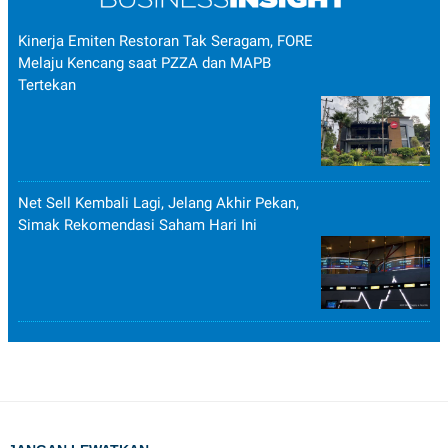
Kinerja Emiten Restoran Tak Seragam, FORE
Melaju Kencang saat PZZA dan MAPB
Tertekan
Net Sell Kembali Lagi, Jelang Akhir Pekan,
Simak Rekomendasi Saham Hari Ini