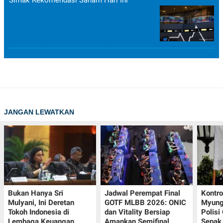
JANGAN LEWATKAN
Bukan Hanya Sri
Jadwal Perempat Final
Kontr
Mulyani, Ini Deretan
GOTF MLBB 2026: ONIC
Myung-
Tokoh Indonesia di
dan Vitality Bersiap
Polisi
Lembaga Keuangan
Amankan Semifinal
Sepak 