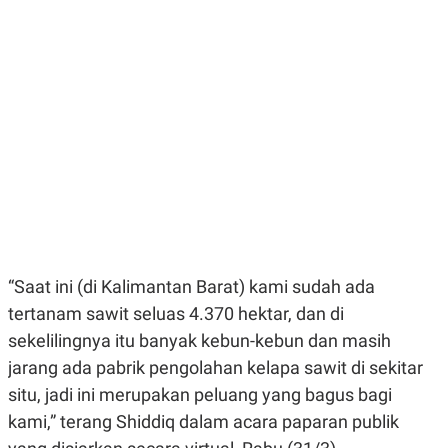
E
E
H
S
A
T
T
Y
A
L
N
E
E
A
N
N
G
A
L
L
I
I
S
S
H
I
S
E
K
X
O
E
L
“Saat ini (di Kalimantan Barat) kami sudah ada
C
O
U
M
tertanam sawit seluas 4.370 hektar, dan di
T
sekelilingnya itu banyak kebun-kebun dan masih
I
V
jarang ada pabrik pengolahan kelapa sawit di sekitar
E
C
situ, jadi ini merupakan peluang yang bagus bagi
O
kami,” terang Shiddiq dalam acara paparan publik
R
N