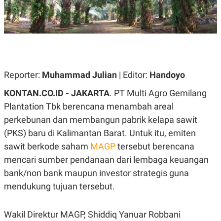
A
A
S
L
I
K
I
E
N
U
D
A
U
N
S
Reporter:
Muhammad Julian
| Editor:
Handoyo
G
T
A
R
N
I
KONTAN.CO.ID -
JAKARTA
. PT Multi Agro Gemilang
P
I
Plantation Tbk berencana menambah areal
E
N
perkebunan dan membangun pabrik kelapa sawit
L
T
U
E
(PKS) baru di Kalimantan Barat. Untuk itu, emiten
A
R
N
N
sawit berkode saham
MAGP
tersebut berencana
G
A
mencari sumber pendanaan dari lembaga keuangan
U
S
S
I
bank/non bank maupun investor strategis guna
A
O
H
N
mendukung tujuan tersebut.
A
A
L
P
R
Wakil Direktur MAGP, Shiddiq Yanuar Robbani
E
E