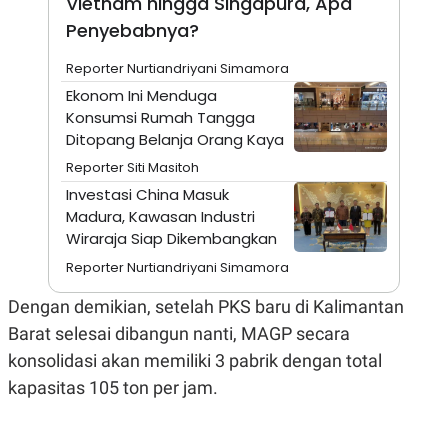
Vietnam hingga Singapura, Apa
A
I
S
V
Penyebabnya?
K
E
E
Reporter Nurtiandriyani Simamora
M
E
Ekonom Ini Menduga
N
Konsumsi Rumah Tangga
T
E
Ditopang Belanja Orang Kaya
R
I
Reporter Siti Masitoh
A
Investasi China Masuk
N
Madura, Kawasan Industri
L
Wiraraja Siap Dikembangkan
E
S
Reporter Nurtiandriyani Simamora
T
A
R
Dengan demikian, setelah PKS baru di Kalimantan
I
Barat selesai dibangun nanti, MAGP secara
konsolidasi akan memiliki 3 pabrik dengan total
KANAL
kapasitas 105 ton per jam.
P
I
U
M