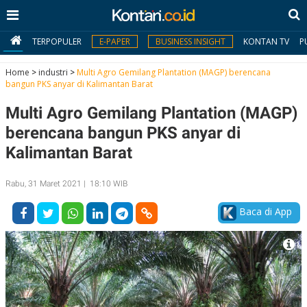
TERPOPULER
E-PAPER
BUSINESS INSIGHT
KONTAN TV
P
Home
>
industri
>
Multi Agro Gemilang Plantation (MAGP) berencana
bangun PKS anyar di Kalimantan Barat
MY
Multi Agro Gemilang Plantation (MAGP)
KONTAN
berencana bangun PKS anyar di
Daftar
Kalimantan Barat
Masuk
Rabu, 31 Maret 2021 | 18:10 WIB
Baca di App
BERITA
I
N
N
A
V
S
E
I
S
O
T
N