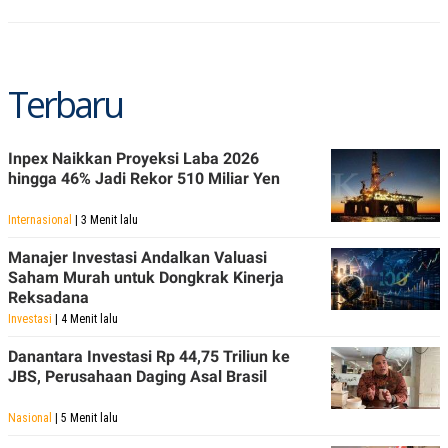
R
T
I
S
I
N
G
Terbaru
K
G
M
Inpex Naikkan Proyeksi Laba 2026
E
hingga 46% Jadi Rekor 510 Miliar Yen
D
I
A
Internasional
| 3 Menit lalu
.
I
Manajer Investasi Andalkan Valuasi
D
Saham Murah untuk Dongkrak Kinerja
Reksadana
Investasi
| 4 Menit lalu
SITEMAP
PROFILE
TERM
OF
Danantara Investasi Rp 44,75 Triliun ke
USE
JBS, Perusahaan Daging Asal Brasil
PEDOMAN
PEMBERITAAN
Nasional
| 5 Menit lalu
SIBER
PRIVACY