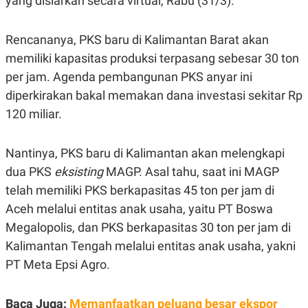
yang disiarkan secara virtual, Rabu (31/3).
E
R
F
B
Rencananya, PKS baru di Kalimantan Barat akan
O
U
K
S
memiliki kapasitas produksi terpasang sebesar 30 ton
U
I
per jam. Agenda pembangunan PKS anyar ini
S
N
E
diperkirakan bakal memakan dana investasi sekitar Rp
S
S
120 miliar.
I
N
S
Nantinya, PKS baru di Kalimantan akan melengkapi
I
G
dua PKS
eksisting
MAGP. Asal tahu, saat ini MAGP
H
T
telah memiliki PKS berkapasitas 45 ton per jam di
S
B
Aceh melalui entitas anak usaha, yaitu PT Boswa
T
E
Megalopolis, dan PKS berkapasitas 30 ton per jam di
O
L
C
A
Kalimantan Tengah melalui entitas anak usaha, yakni
K
N
S
J
PT Meta Epsi Agro.
E
A
T
O
U
N
Baca Juga:
Memanfaatkan peluang besar ekspor
P