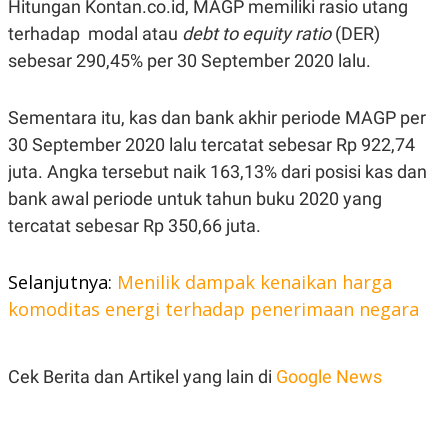
C
L
Hitungan Kontan.co.id, MAGP memiliki rasio utang
A
E
terhadap modal atau
debt to equity ratio
(DER)
D
A
E
S
sebesar 290,45% per 30 September 2020 lalu.
M
E
Y
.
I
Sementara itu, kas dan bank akhir periode MAGP per
D
L
K
30 September 2020 lalu tercatat sebesar Rp 922,74
A
I
juta. Angka tersebut naik 163,13% dari posisi kas dan
N
N
G
E
bank awal periode untuk tahun buku 2020 yang
G
R
A
J
tercatat sebesar Rp 350,66 juta.
N
A
A
E
N
M
Selanjutnya:
Menilik dampak kenaikan harga
C
I
E
T
komoditas energi terhadap penerimaan negara
T
E
A
N
K
Cek Berita dan Artikel yang lain di
Google News
E
A
P
D
A
V
P
E
E
R