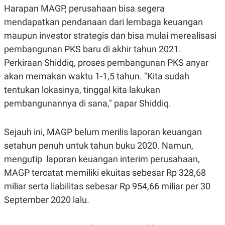
S
A
Harapan MAGP, perusahaan bisa segera
A
G
T
E
mendapatkan pendanaan dari lembaga keuangan
D
S
maupun investor strategis dan bisa mulai merealisasi
A
T
pembangunan PKS baru di akhir tahun 2021.
A
Perkiraan Shiddiq, proses pembangunan PKS anyar
K
L
O
I
akan memakan waktu 1-1,5 tahun. "Kita sudah
N
P
T
S
tentukan lokasinya, tinggal kita lakukan
A
U
pembangunannya di sana," papar Shiddiq.
N
S
T
V
Sejauh ini, MAGP belum merilis laporan keuangan
setahun penuh untuk tahun buku 2020. Namun,
JARINGAN
mengutip laporan keuangan interim perusahaan,
K
P
MAGP tercatat memiliki ekuitas sebesar Rp 328,68
O
R
miliar serta liabilitas sebesar Rp 954,66 miliar per 30
N
E
T
S
September 2020 lalu.
A
S
N
R
A
E