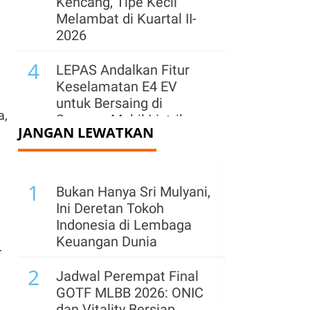
Kencang, Tipe Kecil
Melambat di Kuartal II-
2026
4
LEPAS Andalkan Fitur
Keselamatan E4 EV
untuk Bersaing di
a,
Segmen Mobil Listrik
JANGAN LEWATKAN
5
Mulai Pulih, Industri
Tekstil Tumbuh 6,36%
1
pada Kuartal II-2026
Bukan Hanya Sri Mulyani,
Ini Deretan Tokoh
6
Samudera (SMDR) Buka
Indonesia di Lembaga
Rute Pelayaran Baru
Keuangan Dunia
r
Hubungkan India dan
2
Kawasan Teluk
Jadwal Perempat Final
GOTF MLBB 2026: ONIC
7
Survei BI: Kenaikan
dan Vitality Bersiap