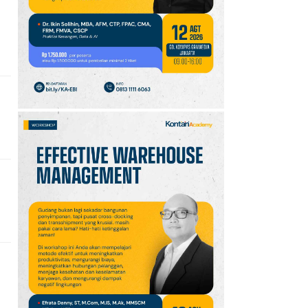
10
Klasemen Grup A Piala
AFF 2026: Ini Skenario
Indonesia Lolos ke
Semifinal