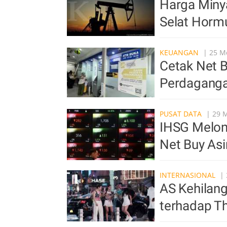
Harga Miny
Selat Horm
KEUANGAN
| 25 Me
Cetak Net B
Perdaganga
PUSAT DATA
| 29 M
IHSG Melonj
Net Buy As
INTERNASIONAL
| 
AS Kehilang
terhadap T