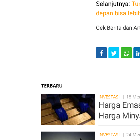
Selanjutnya:
Tu
depan bisa lebi
Cek Berita dan Art
TERBARU
INVESTASI
| 18 Men
Harga Emas 
Harga Miny
INVESTASI
| 24 Men