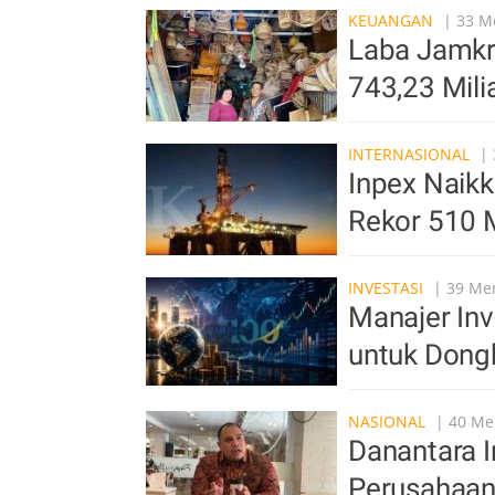
KEUANGAN
| 33 Me
Laba Jamkr
743,23 Mili
INTERNASIONAL
| 
Inpex Naikk
Rekor 510 M
INVESTASI
| 39 Men
Manajer In
untuk Dong
NASIONAL
| 40 Men
Danantara I
Perusahaan 