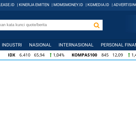
EASE.ID
|
KINERJA EMITEN
|
MOMSMONEY.ID
|
KGMEDIA.ID
|
ADVERTISIN
INDUSTRI
NASIONAL
INTERNASIONAL
PERSONAL FINA
IDX
6.410 65,94
KOMPAS100
845 12,09
1,04%
1,
KOMPAS100
845 12,09
LQ45
640 9,44
1,45%
1,5
LQ45
640 9,44
ISSI
222 2,82
IDX3
1,50%
1,29%