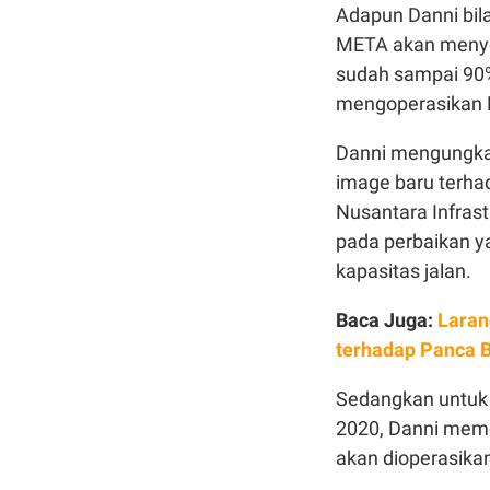
Adapun Danni bila
META akan menyele
sudah sampai 90%
mengoperasikan P
Danni mengungka
image baru terhad
Nusantara Infrast
pada perbaikan y
kapasitas jalan.
Baca Juga:
Laran
terhadap Panca B
Sedangkan untuk 
2020, Danni meme
akan dioperasika