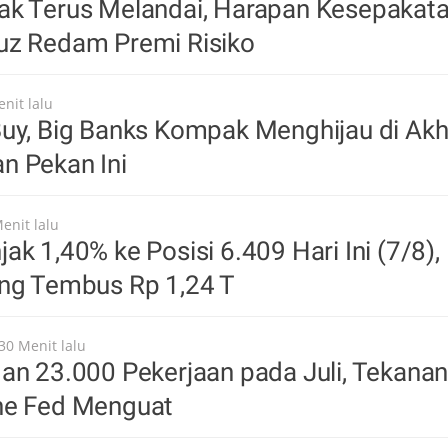
ak Terus Melandai, Harapan Kesepakat
uz Redam Premi Risiko
nit lalu
uy, Big Banks Kompak Menghijau di Akh
n Pekan Ini
enit lalu
ak 1,40% ke Posisi 6.409 Hari Ini (7/8),
ing Tembus Rp 1,24 T
30 Menit lalu
an 23.000 Pekerjaan pada Juli, Tekana
he Fed Menguat