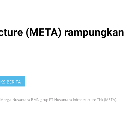
ucture (META) rampungkan
KS BERITA
a Marga Nusantara BMN grup PT Nusantara Infrastructure Tbk (META).