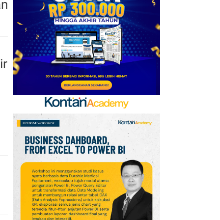
an
Mobile Update 7 Agustus
2026: Klaim Ribuan
Gems Gratis!
7
FIFA Akhirnya Cairkan
ir
Hadiah Timnas Yordania
yang Tertunda 8 Bulan
8
Promo Alfamart Murah
Banget 7–13 Agustus
2026, Sunlight hingga
Bebelac Diskon
9
Promo JSM Superindo
7–9 Agustus 2026,
n
Minyak Goreng Rp37.900
hingga Buah Diskon 50%