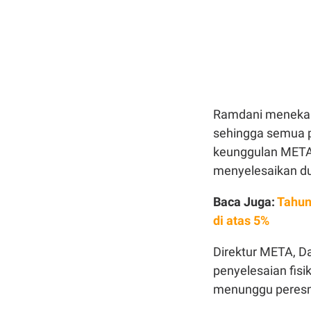
Ramdani menekank
sehingga semua p
keunggulan META y
menyelesaikan du
Baca Juga:
Tahun
di atas 5%
Direktur META, D
penyelesaian fis
menunggu peresm