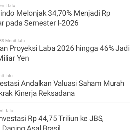
nit lalu
indo Melonjak 34,70% Menjadi Rp
ar pada Semester I-2026
38 Menit lalu
an Proyeksi Laba 2026 hingga 46% Jadi
iliar Yen
it lalu
vestasi Andalkan Valuasi Saham Murah
krak Kinerja Reksadana
it lalu
nvestasi Rp 44,75 Triliun ke JBS,
Daging Asal Brasil