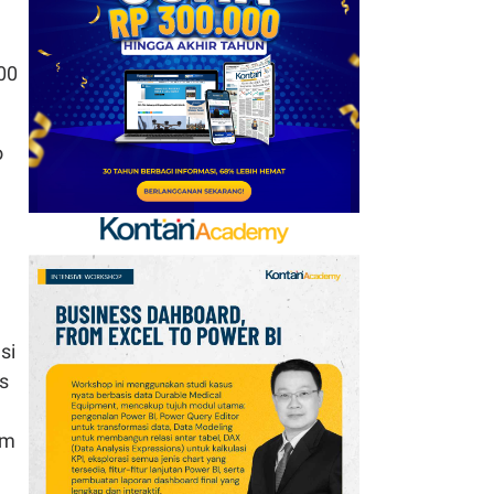
Emirates hingga 2033, Ini
Detail Kemitraannya
800
7
FIFA Akhirnya Cairkan
Hadiah Timnas Yordania
yang Tertunda 8 Bulan
o
8
Cek Kode Redeem EA FC
Mobile Update 7 Agustus
2026: Klaim Ribuan
Gems Gratis!
9
Promo JSM Alfamart 7–
si
9 Agustus 2026, Minyak
ts
Goreng 2 Liter Mulai
Rp41.500
am
10
Jadwal Perempat Final