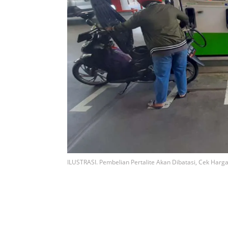
ILUSTRASI. Pembelian Pertalite Akan Dibatasi, Cek Harg