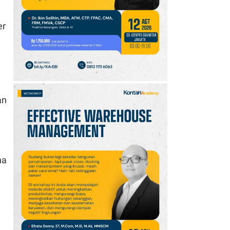
GOTF MLBB 2026: ONIC
dan Vitality Bersiap
er
Amankan Semifinal
an
na