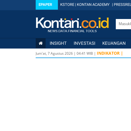
EPAPER
KSTORE
|
KONTAN ACADEMY
|
PRESSREL
INSIGHT
INVESTASI
KEUANGAN
INDIKATOR |
Jum'at, 7 Agustus 2026
|
04
:
41
WIB |