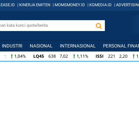
EASE.ID
|
KINERJA EMITEN
|
MOMSMONEY.ID
|
KGMEDIA.ID
|
ADVERTISIN
INDUSTRI
NASIONAL
INTERNASIONAL
PERSONAL FINA
LQ45
638 7,02
ISSI
221 2,20
IDX
1,11%
1,01%
ISSI
221 2,20
IDX30
358 3,78
IDXH
1,01%
1,07%
IDX30
358 3,78
IDXHIDIV20
436 3,28
1,07%
0,76