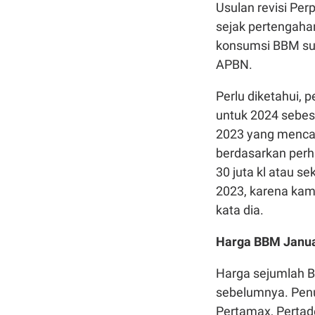
Usulan revisi Per
sejak pertengahan
konsumsi BBM sub
APBN.
Perlu diketahui,
untuk 2024 sebesar
2023 yang mencapa
berdasarkan perhi
30 juta kl atau se
2023, karena kami 
kata dia.
Harga BBM Janua
Harga sejumlah B
sebelumnya. Penu
Pertamax, Pertade