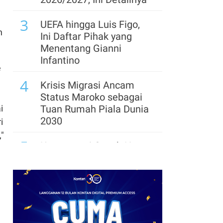
3
UEFA hingga Luis Figo,
n
Ini Daftar Pihak yang
Menentang Gianni
Infantino
e
4
Krisis Migrasi Ancam
Status Maroko sebagai
Tuan Rumah Piala Dunia
i
2030
i
,"
5
Kontroversi Coach Hong
Myung-bo Berlanjut,
Polisi Geledah Federasi
Sepak Bola Korsel
6
Arsenal Perpanjang
Kerja Sama dengan