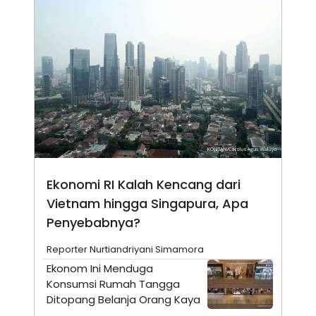
N
S
E
E
W
R
S
E
S
M
E
O
T
N
U
I
P
A
A
K
D
I
V
L
A
S
K
Ekonomi RI Kalah Kencang dari
O
R
Vietnam hingga Singapura, Apa
P
Penyebabnya?
O
R
A
Reporter Nurtiandriyani Simamora
S
Ekonom Ini Menduga
I
Konsumsi Rumah Tangga
K
N
I
A
Ditopang Belanja Orang Kaya
L
T