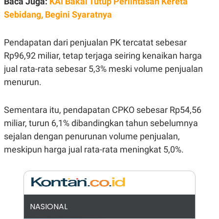
Baca Juga:
KAI Bakal Tutup Perlintasan Kereta
E
R
Sebidang, Begini Syaratnya
F
B
O
U
K
S
Pendapatan dari penjualan PK tercatat sebesar
U
I
S
N
Rp96,92 miliar, tetap terjaga seiring kenaikan harga
E
jual rata-rata sebesar 5,3% meski volume penjualan
S
S
menurun.
I
N
S
Sementara itu, pendapatan CPKO sebesar Rp54,56
I
G
miliar, turun 6,1% dibandingkan tahun sebelumnya
H
T
sejalan dengan penurunan volume penjualan,
S
B
meskipun harga jual rata-rata meningkat 5,0%.
T
E
O
L
C
A
K
N
S
J
E
A
T
O
NASIONAL
U
N
P