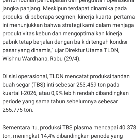
S
A
A
G
jangka panjang. Meskipun terdapat dinamika pada
T
E
produksi di beberapa segmen, kinerja kuartal pertama
D
S
A
ini menunjukkan bahwa strategi kami dalam menjaga
T
A
produktivitas kebun dan mengoptimalkan kinerja
K
L
pabrik tetap berjalan dengan baik di tengah kondisi
O
I
pasar yang dinamis," ujar Direktur Utama TLDN,
N
P
T
S
Wishnu Wardhana, Rabu (29/4).
A
U
N
S
T
V
Di sisi operasional, TLDN mencatat produksi tandan
buah segar (TBS) inti sebesar 253.459 ton pada
JARINGAN
kuartal I-2026, atau 0,9% lebih rendah dibandingkan
periode yang sama tahun sebelumnya sebesar
K
P
255.775 ton.
O
R
N
E
T
S
A
S
Sementara itu, produksi TBS plasma mencapai 40.378
N
R
ton, meningkat 14,4% dibandingkan periode yang
A
E