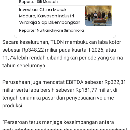
Reporter Siti Masitoh
A
I
S
V
Investasi China Masuk
K
E
Madura, Kawasan Industri
E
M
Wiraraja Siap Dikembangkan
E
N
Reporter Nurtiandriyani Simamora
T
E
Secara keseluruhan, TLDN membukukan laba kotor
R
I
sebesar Rp348,22 miliar pada kuartal I-2026, atau
A
11,7% lebih rendah dibandingkan periode yang sama
N
tahun sebelumnya.
L
E
S
T
Perusahaan juga mencatat EBITDA sebesar Rp322,31
A
R
miliar serta laba bersih sebesar Rp181,77 miliar, di
I
tengah dinamika pasar dan penyesuaian volume
produksi.
KANAL
"Perseroan terus menjaga keseimbangan antara
P
I
U
M
pertumbuhan pendapatan dan penguatan operasional