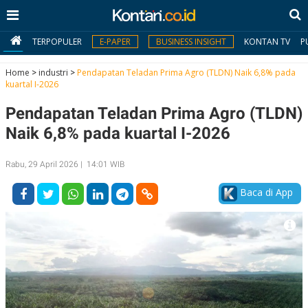
TERPOPULER
E-PAPER
BUSINESS INSIGHT
KONTAN TV
P
Home
>
industri
>
Pendapatan Teladan Prima Agro (TLDN) Naik 6,8% pada
kuartal I-2026
MY
Pendapatan Teladan Prima Agro (TLDN)
KONTAN
Naik 6,8% pada kuartal I-2026
Daftar
Rabu, 29 April 2026 | 14:01 WIB
Masuk
Baca di App
BERITA
I
N
N
A
V
S
E
I
S
O
T
N