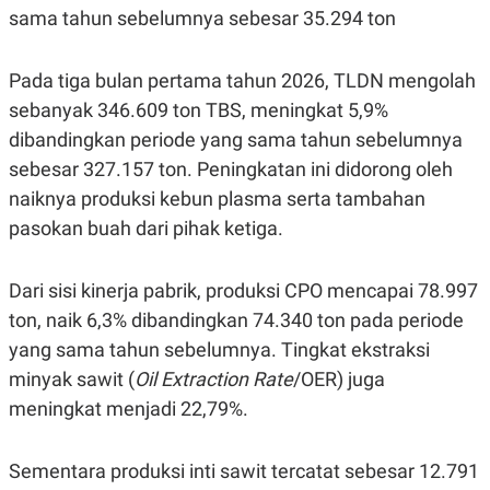
C
L
sama tahun sebelumnya sebesar 35.294 ton
A
E
D
A
E
S
M
E
Pada tiga bulan pertama tahun 2026, TLDN mengolah
Y
.
sebanyak 346.609 ton TBS, meningkat 5,9%
I
D
dibandingkan periode yang sama tahun sebelumnya
L
K
sebesar 327.157 ton. Peningkatan ini didorong oleh
A
I
N
N
naiknya produksi kebun plasma serta tambahan
G
E
pasokan buah dari pihak ketiga.
G
R
A
J
N
A
A
E
Dari sisi kinerja pabrik, produksi CPO mencapai 78.997
N
M
C
I
ton, naik 6,3% dibandingkan 74.340 ton pada periode
E
T
yang sama tahun sebelumnya. Tingkat ekstraksi
T
E
A
N
minyak sawit (
Oil Extraction Rate
/OER) juga
K
meningkat menjadi 22,79%.
E
A
P
D
A
V
P
E
Sementara produksi inti sawit tercatat sebesar 12.791
E
R