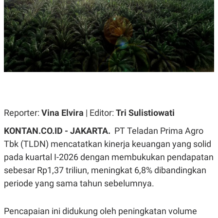
A
A
S
L
I
K
I
E
N
U
D
A
U
N
S
G
T
A
R
N
I
P
I
E
N
Reporter:
Vina Elvira
| Editor:
Tri Sulistiowati
L
T
U
E
KONTAN.CO.ID - JAKARTA.
PT Teladan Prima Agro
A
R
N
N
Tbk (TLDN) mencatatkan kinerja keuangan yang solid
G
A
pada kuartal I-2026 dengan membukukan pendapatan
U
S
S
I
sebesar Rp1,37 triliun, meningkat 6,8% dibandingkan
A
O
H
N
periode yang sama tahun sebelumnya.
A
A
L
P
R
Pencapaian ini didukung oleh peningkatan volume
E
E