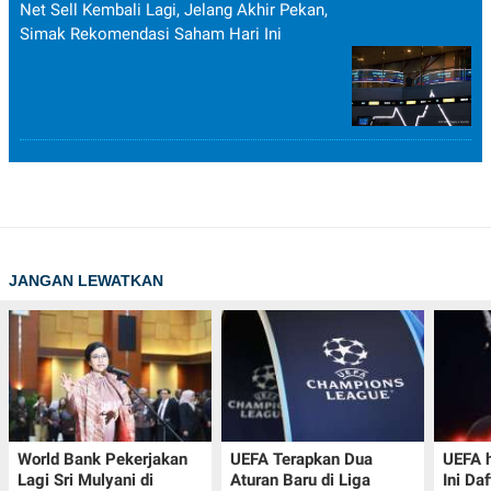
Net Sell Kembali Lagi, Jelang Akhir Pekan,
Simak Rekomendasi Saham Hari Ini
JANGAN LEWATKAN
World Bank Pekerjakan
UEFA Terapkan Dua
UEFA h
Lagi Sri Mulyani di
Aturan Baru di Liga
Ini Da