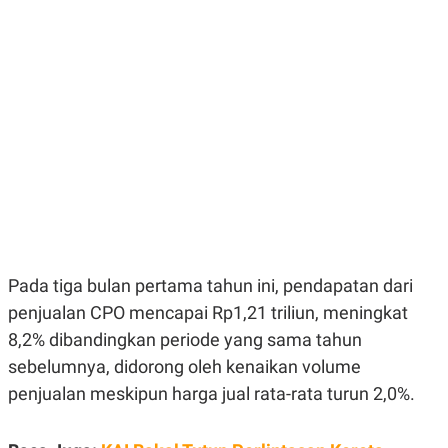
E
E
H
S
A
T
T
Y
A
L
N
E
E
A
N
N
G
A
L
L
I
I
S
S
H
I
S
E
K
X
O
E
L
Pada tiga bulan pertama tahun ini, pendapatan dari
C
O
U
M
penjualan CPO mencapai Rp1,21 triliun, meningkat
T
8,2% dibandingkan periode yang sama tahun
I
V
sebelumnya, didorong oleh kenaikan volume
E
C
penjualan meskipun harga jual rata-rata turun 2,0%.
O
R
N