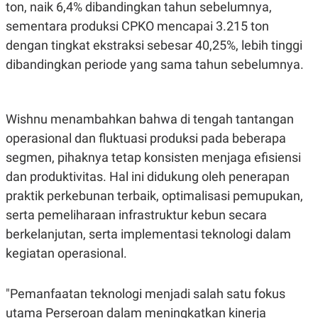
ton, naik 6,4% dibandingkan tahun sebelumnya,
R
T
I
sementara produksi CPKO mencapai 3.215 ton
S
I
dengan tingkat ekstraksi sebesar 40,25%, lebih tinggi
N
dibandingkan periode yang sama tahun sebelumnya.
G
K
G
M
E
Wishnu menambahkan bahwa di tengah tantangan
D
operasional dan fluktuasi produksi pada beberapa
I
A
segmen, pihaknya tetap konsisten menjaga efisiensi
.
I
dan produktivitas. Hal ini didukung oleh penerapan
D
praktik perkebunan terbaik, optimalisasi pemupukan,
serta pemeliharaan infrastruktur kebun secara
berkelanjutan, serta implementasi teknologi dalam
SITEMAP
PROFILE
TERM
OF
kegiatan operasional.
USE
PEDOMAN
PEMBERITAAN
"Pemanfaatan teknologi menjadi salah satu fokus
SIBER
utama Perseroan dalam meningkatkan kinerja
PRIVACY