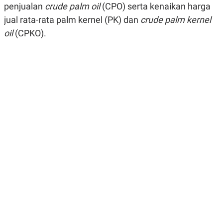
penjualan
crude palm oil
(CPO) serta kenaikan harga
R
G
S
I
jual rata-rata palm kernel (PK) dan
crude palm kernel
O
O
N
N
oil
(CPKO).
A
A
L
L
F
I
N
A
N
C
E
Y
C
A
A
N
R
G
I
T
T
E
A
R
H
.
U
.
.
K
L
E
I
S
F