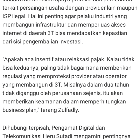
C
L
A
E
terkait persaingan usaha dengan provider lain maupun
D
A
ISP ilegal. Hal ini penting agar pelaku industri yang
E
S
M
E
membangun infrastruktur dan memperluas akses
Y
.
I
internet di daerah 3T bisa mendapatkan kepastian
D
dari sisi pengembalian investasi.
L
K
A
I
N
N
"Apakah ada insentif atau relaksasi pajak. Kalau tidak
G
E
G
R
bisa keduanya, paling tidak bagaimana memberikan
A
J
N
A
regulasi yang memproteksi provider atau operator
A
E
yang membangun di 3T. Misalnya dalam dua tahun
N
M
C
I
tidak diganggu oleh perusahaan sejenis, itu akan
E
T
T
E
memberikan keamanan dalam memperhitungkan
A
N
business plan," terang Zulfadly.
K
E
A
P
D
Dihubungi terpisah, Pengamat Digital dan
A
V
P
E
Telekomunikasi Heru Sutadi mengamini pentingnya
E
R