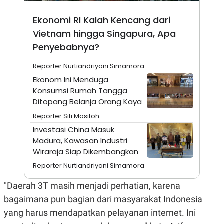
A
I
S
V
Ekonomi RI Kalah Kencang dari
K
E
E
Vietnam hingga Singapura, Apa
M
E
Penyebabnya?
N
T
Reporter Nurtiandriyani Simamora
E
R
Ekonom Ini Menduga
I
Konsumsi Rumah Tangga
A
N
Ditopang Belanja Orang Kaya
L
Reporter Siti Masitoh
E
S
Investasi China Masuk
T
Madura, Kawasan Industri
A
Wiraraja Siap Dikembangkan
R
I
Reporter Nurtiandriyani Simamora
"Daerah 3T masih menjadi perhatian, karena
KANAL
bagaimana pun bagian dari masyarakat Indonesia
P
I
yang harus mendapatkan pelayanan internet. Ini
U
M