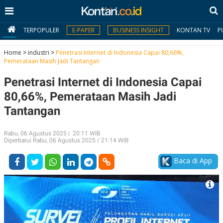
TERPOPULER
E-PAPER
BUSINESS INSIGHT
KONTAN TV
P
Home
>
industri
>
Penetrasi Internet di Indonesia Capai 80,66%,
Pemerataan Masih Jadi Tantangan
MY
Penetrasi Internet di Indonesia Capai
KONTAN
80,66%, Pemerataan Masih Jadi
Daftar
Tantangan
Masuk
Rabu, 06 Agustus 2025 | 20:11 WIB
Diperbarui Rabu, 06 Agustus 2025 / 21:14 WIB
BERITA
Baca di App
I
N
N
A
V
S
E
I
S
O
T
N