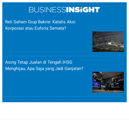
Reli Saham Grup Bakrie: Katalis Aksi
Korporasi atau Euforia Semata?
Asing Tetap Jualan di Tengah IHSG
Menghijau, Apa Saja yang Jadi Ganjalan?