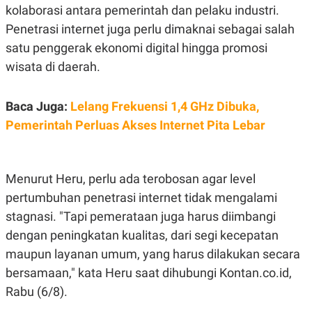
R
T
kolaborasi antara pemerintah dan pelaku industri.
I
Penetrasi internet juga perlu dimaknai sebagai salah
S
I
satu penggerak ekonomi digital hingga promosi
N
G
wisata di daerah.
K
G
M
Baca Juga:
Lelang Frekuensi 1,4 GHz Dibuka,
E
Pemerintah Perluas Akses Internet Pita Lebar
D
I
A
.
I
Menurut Heru, perlu ada terobosan agar level
D
pertumbuhan penetrasi internet tidak mengalami
stagnasi. "Tapi pemerataan juga harus diimbangi
SITEMAP
PROFILE
TERM
dengan peningkatan kualitas, dari segi kecepatan
OF
maupun layanan umum, yang harus dilakukan secara
USE
bersamaan," kata Heru saat dihubungi Kontan.co.id,
PEDOMAN
PEMBERITAAN
Rabu (6/8).
SIBER
PRIVACY