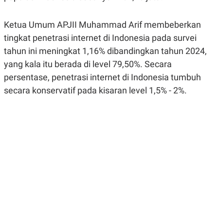
R
G
S
I
O
O
Ketua Umum APJII Muhammad Arif membeberkan
N
N
tingkat penetrasi internet di Indonesia pada survei
A
A
L
L
tahun ini meningkat 1,16% dibandingkan tahun 2024,
F
I
yang kala itu berada di level 79,50%. Secara
N
A
persentase, penetrasi internet di Indonesia tumbuh
N
secara konservatif pada kisaran level 1,5% - 2%.
C
E
Y
C
A
A
N
R
G
I
T
T
E
A
R
H
.
U
.
.
K
L
E
I
S
F