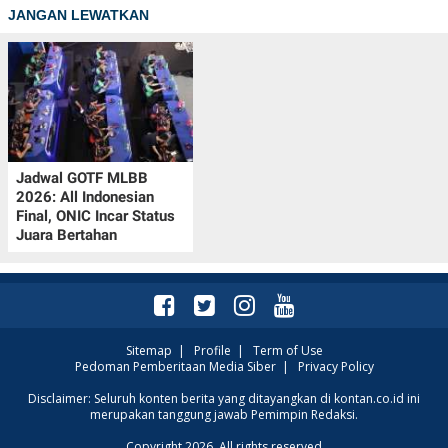
JANGAN LEWATKAN
Jadwal GOTF MLBB
2026: All Indonesian
Final, ONIC Incar Status
Juara Bertahan
Sitemap
|
Profile
|
Term of Use
Pedoman Pemberitaan Media Siber
|
Privacy Policy
Disclaimer: Seluruh konten berita yang ditayangkan di kontan.co.id ini
merupakan tanggung jawab Pemimpin Redaksi.
Copyright 2026. All rights reserved