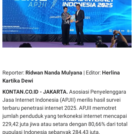
A
A
S
L
I
K
I
E
N
U
D
A
U
N
S
G
T
A
R
N
I
P
I
E
N
Reporter:
Ridwan Nanda Mulyana
| Editor:
Herlina
L
T
U
E
Kartika Dewi
A
R
N
N
KONTAN.CO.ID - JAKARTA.
Asosiasi Penyelenggara
G
A
U
S
Jasa Internet Indonesia (APJII) merilis hasil survei
S
I
A
O
terbaru penetrasi internet 2025. APJII memotret
H
N
jumlah penduduk yang terkoneksi internet mencapai
A
A
L
229,42 juta jiwa atau setara dengan 80,66% dari total
P
R
pupulasi Indonesia sebanyak 284,43 juta.
E
E