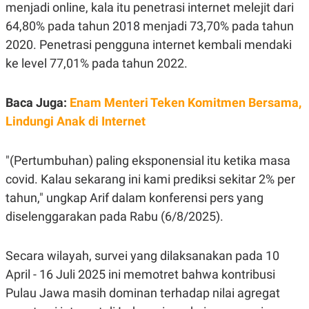
E
menjadi online, kala itu penetrasi internet melejit dari
R
64,80% pada tahun 2018 menjadi 73,70% pada tahun
F
B
O
U
2020. Penetrasi pengguna internet kembali mendaki
K
S
ke level 77,01% pada tahun 2022.
U
I
S
N
E
S
Baca Juga:
Enam Menteri Teken Komitmen Bersama,
S
Lindungi Anak di Internet
I
N
S
I
"(Pertumbuhan) paling eksponensial itu ketika masa
G
H
covid. Kalau sekarang ini kami prediksi sekitar 2% per
T
tahun," ungkap Arif dalam konferensi pers yang
S
B
diselenggarakan pada Rabu (6/8/2025).
T
E
O
L
C
A
K
N
Secara wilayah, survei yang dilaksanakan pada 10
S
J
E
A
April - 16 Juli 2025 ini memotret bahwa kontribusi
T
O
Pulau Jawa masih dominan terhadap nilai agregat
U
N
P