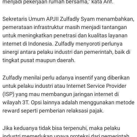
menjadi pekerjaan rumah bersama," kata Arif.
S
A
A
G
T
E
D
S
Sekretaris Umum APJII Zulfadly Syam menambahkan,
A
T
pemerataan infrastruktur masih menjadi tantangan
A
untuk meningkatkan penetrasi dan kualitas layanan
K
L
internet di Indonesia. Zulfadly menyoroti perlunya
O
I
N
P
sinergi antara pelaku industri dan pemerintah, baik di
T
S
A
U
tingkat pusat maupun daerah.
N
S
T
V
Zulfadly menilai perlu adanya insentif yang diberikan
untuk pelaku industri atau Internet Service Provider
JARINGAN
(ISP) yang mau membangun jaringan internet di
wilayah 3T. Opsi lainnya adalah menggunakan metode
K
P
O
R
reward seperti pemberian relaksasi pajak.
N
E
T
S
A
S
Jika keduanya tidak bisa terpenuhi, maka pelaku
N
R
A
E
industri memerlukan upaya proteksi dari pemerintah