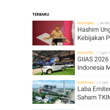
TERBARU
NASIONAL
| 44 Men
Hashim Ung
Kebijakan 
INDUSTRI
| 1 Jam 
GIIAS 2026 
Indonesia M
INVESTASI
| 2 Jam 
Laba Emite
Saham TKI