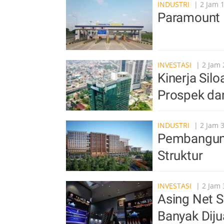
INDUSTRI
| 2 Jam 
Paramount 
INVESTASI
| 2 Jam 
Kinerja Sil
Prospek da
INDUSTRI
| 2 Jam 
Pembangun
Struktur
INVESTASI
| 2 Jam 
Asing Net S
Banyak Diju