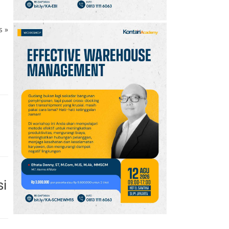
ks
»
si