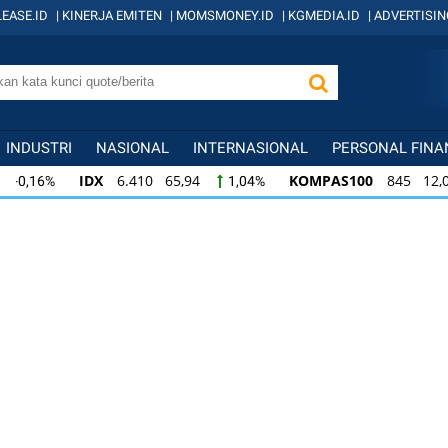
EASE.ID
|
KINERJA EMITEN
|
MOMSMONEY.ID
|
KGMEDIA.ID
|
ADVERTISIN
INDUSTRI
NASIONAL
INTERNASIONAL
PERSONAL FINA
IDX
6.410 65,94
KOMPAS100
845 12,09
1,04%
1,
KOMPAS100
845 12,09
LQ45
640 9,44
1,45%
1,5
LQ45
640 9,44
ISSI
222 2,82
IDX3
1,50%
1,29%