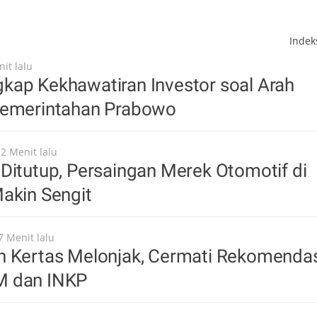
Inde
it lalu
kap Kekhawatiran Investor soal Arah
Pemerintahan Prabowo
12 Menit lalu
Ditutup, Persaingan Merek Otomotif di
akin Sengit
7 Menit lalu
n Kertas Melonjak, Cermati Rekomenda
M dan INKP