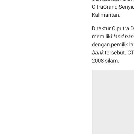
CitraGrand Senyiu
Kalimantan.
Direktur Ciputr
memiliki
land ba
dengan pemilik 
bank
tersebut. CT
2008 silam.