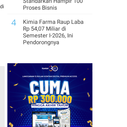
Standarkan Hampir 100
di
Proses Bisnis
4
Kimia Farma Raup Laba
Rp 54,07 Miliar di
Semester I-2026, Ini
Pendorongnya
5
ISF 2026 Bidik Transaksi
Rp 38 Triliun, Jadi
Sentimen Positif Bagi
Saham Ritel?
6
STARFINDO Bidik
Perluasan Investasi dan
Pasar Global untuk
Startup Industri
7
DFSK Masuk Segmen