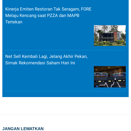
Kinerja Emiten Restoran Tak Seragam, FORE
Melaju Kencang saat PZZA dan MAPB
Tertekan
Net Sell Kembali Lagi, Jelang Akhir Pekan,
Simak Rekomendasi Saham Hari Ini
JANGAN LEWATKAN