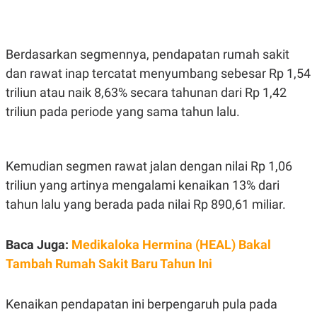
S
A
A
G
T
E
D
S
A
Berdasarkan segmennya, pendapatan rumah sakit
T
A
dan rawat inap tercatat menyumbang sebesar Rp 1,54
K
L
triliun atau naik 8,63% secara tahunan dari Rp 1,42
O
I
triliun pada periode yang sama tahun lalu.
N
P
T
S
A
U
N
S
T
Kemudian segmen rawat jalan dengan nilai Rp 1,06
V
triliun yang artinya mengalami kenaikan 13% dari
tahun lalu yang berada pada nilai Rp 890,61 miliar.
JARINGAN
K
P
Baca Juga:
Medikaloka Hermina (HEAL) Bakal
O
R
Tambah Rumah Sakit Baru Tahun Ini
N
E
T
S
A
S
N
R
Kenaikan pendapatan ini berpengaruh pula pada
A
E