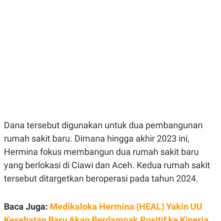
E
E
H
S
A
T
T
Y
A
L
N
E
E
A
N
N
G
A
L
L
I
I
S
S
H
I
S
E
K
Dana tersebut digunakan untuk dua pembangunan
X
O
E
L
rumah sakit baru. Dimana hingga akhir 2023 ini,
C
O
Hermina fokus membangun dua rumah sakit baru
U
M
T
yang berlokasi di Ciawi dan Aceh. Kedua rumah sakit
I
V
tersebut ditargetkan beroperasi pada tahun 2024.
E
C
O
Baca Juga:
Medikaloka Hermina (HEAL) Yakin UU
R
N
Kesehatan Baru Akan Berdampak Positif ke Kinerja