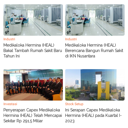
R
T
I
S
I
N
G
K
G
Industri
Industri
M
Medikaloka Hermina (HEAL)
Medikaloka Hermina (HEAL)
E
Bakal Tambah Rumah Sakit Baru
Berencana Bangun Rumah Sakit
D
I
Tahun Ini
di IKN Nusantara
A
.
I
D
SITEMAP
PROFILE
TERM
OF
USE
Investasi
Stock Setup
Penyerapan Capex Medikaloka
Ini Serapan Capex Medikaloka
PEDOMAN
Hermina (HEAL) Telah Mencapai
Hermina (HEAL) pada Kuartal I-
PEMBERITAAN
SIBER
Sekitar Rp 291,5 Miliar
2023
PRIVACY