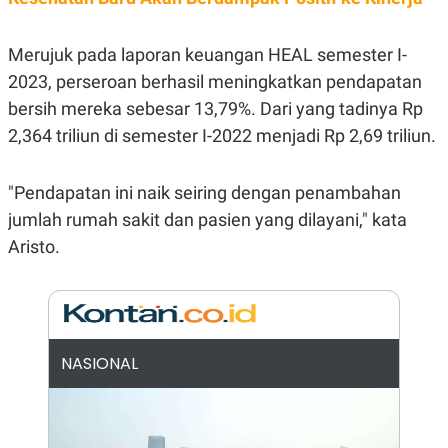
E
R
F
B
Merujuk pada laporan keuangan HEAL semester I-
O
U
K
S
2023, perseroan berhasil meningkatkan pendapatan
U
I
bersih mereka sebesar 13,79%. Dari yang tadinya Rp
S
N
E
2,364 triliun di semester I-2022 menjadi Rp 2,69 triliun.
S
S
I
"Pendapatan ini naik seiring dengan penambahan
N
S
jumlah rumah sakit dan pasien yang dilayani," kata
I
G
Aristo.
H
T
S
B
T
E
O
L
C
A
NASIONAL
K
N
S
J
E
A
T
O
U
N
P