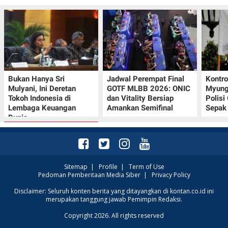
Bukan Hanya Sri
Jadwal Perempat Final
Kontr
Mulyani, Ini Deretan
GOTF MLBB 2026: ONIC
Myung-
Tokoh Indonesia di
dan Vitality Bersiap
Polisi
Lembaga Keuangan
Amankan Semifinal
Sepak 
Dunia
Sitemap
|
Profile
|
Term of Use
Pedoman Pemberitaan Media Siber
|
Privacy Policy
Promo JSM Superindo
Disclaimer: Seluruh konten berita yang ditayangkan di kontan.co.id ini
merupakan tanggung jawab Pemimpin Redaksi.
7–9 Agustus 2026,
Minyak Goreng
Copyright 2026. All rights reserved
Rp37.900 hingga Buah