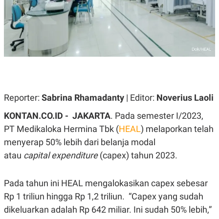
A
A
S
L
I
K
I
E
N
U
D
A
U
N
S
G
T
A
R
N
I
Reporter:
Sabrina Rhamadanty
| Editor:
Noverius Laoli
P
I
E
N
KONTAN.CO.ID - JAKARTA
. Pada semester I/2023,
L
T
U
E
PT Medikaloka Hermina Tbk (
HEAL
) melaporkan telah
A
R
menyerap 50% lebih dari belanja modal
N
N
G
A
atau
capital expenditure
(capex) tahun 2023.
U
S
S
I
A
O
H
N
Pada tahun ini HEAL mengalokasikan capex sebesar
A
A
Rp 1 triliun hingga Rp 1,2 triliun. “Capex yang sudah
L
dikeluarkan adalah Rp 642 miliar. Ini sudah 50% lebih,”
P
R
E
E