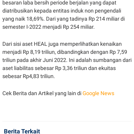
C
L
besaran laba bersih periode berjalan yang dapat
A
E
diatribusikan kepada entitas induk non pengendali
D
A
E
S
yang naik 18,69%. Dari yang tadinya Rp 214 miliar di
M
E
Y
.
semester I-2022 menjadi Rp 254 miliar.
I
D
L
K
Dari sisi aset HEAL juga memperlihatkan kenaikan
A
I
menjadi Rp 8,19 triliun, dibandingkan dengan Rp 7,59
N
N
G
E
triliun pada akhir Juni 2022. Ini adalah sumbangan dari
G
R
A
J
aset liabilitas sebesar Rp 3,36 triliun dan ekuitas
N
A
sebesar Rp4,83 triliun.
A
E
N
M
C
I
E
T
Cek Berita dan Artikel yang lain di
Google News
T
E
A
N
K
E
A
P
D
A
V
P
E
Berita Terkait
E
R