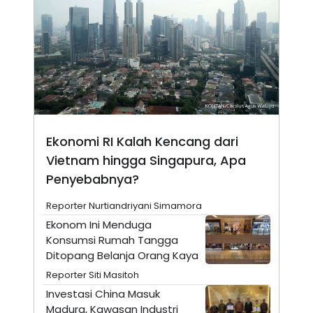
N
S
E
E
W
R
S
E
S
M
E
O
T
N
U
I
P
A
A
K
D
I
Ekonomi RI Kalah Kencang dari
V
L
A
Vietnam hingga Singapura, Apa
S
Penyebabnya?
K
O
R
Reporter Nurtiandriyani Simamora
P
O
Ekonom Ini Menduga
R
Konsumsi Rumah Tangga
A
Ditopang Belanja Orang Kaya
S
I
Reporter Siti Masitoh
K
N
Investasi China Masuk
I
A
L
T
Madura, Kawasan Industri