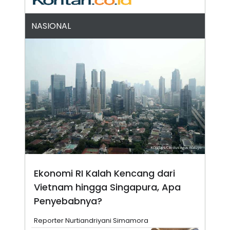
A
I
S
V
K
E
NASIONAL
E
M
E
N
T
E
R
I
A
N
L
E
S
T
A
R
I
Ekonomi RI Kalah Kencang dari
Vietnam hingga Singapura, Apa
KANAL
Penyebabnya?
P
I
Reporter Nurtiandriyani Simamora
U
M