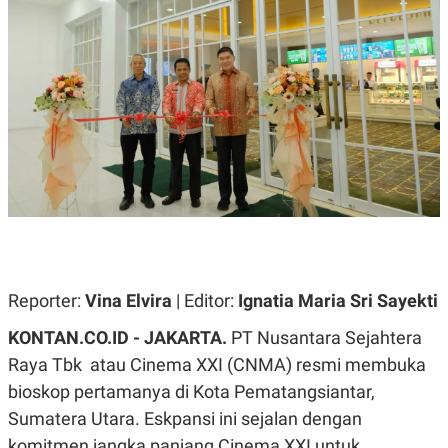
A
A
S
L
I
K
I
E
N
U
D
A
U
N
S
G
T
A
R
N
I
P
I
E
N
L
T
U
E
A
R
N
N
Reporter:
Vina Elvira
| Editor:
Ignatia Maria Sri Sayekti
G
A
U
S
KONTAN.CO.ID - JAKARTA.
PT Nusantara Sejahtera
S
I
A
O
Raya Tbk
atau Cinema XXI (CNMA) resmi membuka
H
N
A
A
bioskop pertamanya di Kota Pematangsiantar,
L
Sumatera Utara. Eskpansi ini sejalan dengan
P
R
komitmen jangka panjang Cinema XXI untuk
E
E