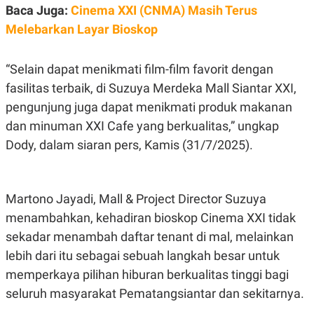
E
Baca Juga:
Cinema XXI (CNMA) Masih Terus
R
Melebarkan Layar Bioskop
F
B
O
U
K
S
U
I
“Selain dapat menikmati film-film favorit dengan
S
N
fasilitas terbaik, di Suzuya Merdeka Mall Siantar XXI,
E
S
pengunjung juga dapat menikmati produk makanan
S
I
dan minuman XXI Cafe yang berkualitas,” ungkap
N
Dody, dalam siaran pers, Kamis (31/7/2025).
S
I
G
H
T
Martono Jayadi, Mall & Project Director Suzuya
S
B
menambahkan, kehadiran bioskop Cinema XXI tidak
T
E
O
L
sekadar menambah daftar tenant di mal, melainkan
C
A
K
N
lebih dari itu sebagai sebuah langkah besar untuk
S
J
memperkaya pilihan hiburan berkualitas tinggi bagi
E
A
T
O
seluruh masyarakat Pematangsiantar dan sekitarnya.
U
N
P