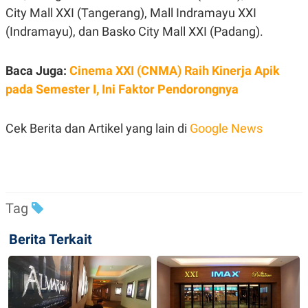
C
L
City Mall XXI (Tangerang), Mall Indramayu XXI
A
E
D
A
(Indramayu), dan Basko City Mall XXI (Padang).
E
S
M
E
Y
.
Baca Juga:
Cinema XXI (CNMA) Raih Kinerja Apik
I
D
pada Semester I, Ini Faktor Pendorongnya
L
K
A
I
N
N
Cek Berita dan Artikel yang lain di
Google News
G
E
G
R
A
J
N
A
A
E
N
M
C
I
Tag
E
T
T
E
A
N
Berita Terkait
K
E
A
P
D
A
V
P
E
E
R