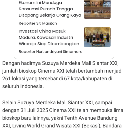
S
A
Ekonom Ini Menduga
A
G
Konsumsi Rumah Tangga
T
E
Ditopang Belanja Orang Kaya
D
S
A
Reporter Siti Masitoh
T
A
Investasi China Masuk
K
L
Madura, Kawasan Industri
O
I
Wiraraja Siap Dikembangkan
N
P
T
S
Reporter Nurtiandriyani Simamora
A
U
N
S
Dengan hadirnya Suzuya Merdeka Mall Siantar XXI,
T
V
jumlah bioskop Cinema XXI telah bertambah menjadi
261 lokasi yang tersebar di 67 kota/kabupaten di
JARINGAN
seluruh Indonesia.
K
P
Selain Suzuya Merdeka Mall Siantar XXI, sampai
O
R
N
E
dengan 31 Juli 2025 Cinema XXI telah membuka lima
T
S
A
S
bioskop baru lainnya, yakni Tenth Avenue Bandung
N
R
A
E
XXI, Living World Grand Wisata XXI (Bekasi), Bandara