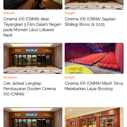
R
T
I
S
Industri
Insight
I
Cinema XXI (CNMA) Akan
Cinema XXI (CNMA) Siapkan
N
Tayangkan 5 Film Dalam Negeri
Strategi Bisnis di 2025
G
pada Momen Libur Lebaran
K
Nanti
G
M
E
D
I
A
.
I
D
Investasi
Insight
Cek Jadwal Lengkap
Cinema XXI (CNMA) Masih Terus
Pembayaran Dividen Cinema
Melebarkan Layar Bioskop
XXI (CNMA)
SITEMAP
PROFILE
TERM
OF
USE
PEDOMAN
PEMBERITAAN
SIBER
PRIVACY