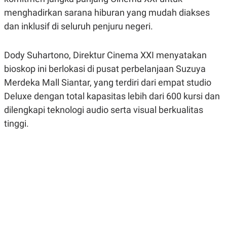
R
G
menghadirkan sarana hiburan yang mudah diakses
S
I
O
O
dan inklusif di seluruh penjuru negeri.
N
N
A
A
L
L
Dody Suhartono, Direktur Cinema XXI menyatakan
F
I
bioskop ini berlokasi di pusat perbelanjaan Suzuya
N
A
Merdeka Mall Siantar, yang terdiri dari empat studio
N
Deluxe dengan total kapasitas lebih dari 600 kursi dan
C
E
dilengkapi teknologi audio serta visual berkualitas
Y
C
tinggi.
A
A
N
R
G
I
T
T
E
A
R
H
.
U
.
.
K
L
E
I
S
F