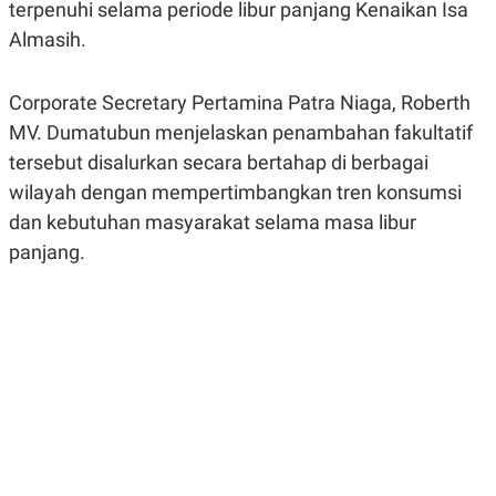
terpenuhi selama periode libur panjang Kenaikan Isa
R
G
S
I
Almasih.
O
O
N
N
A
A
Corporate Secretary Pertamina Patra Niaga, Roberth
L
L
F
MV. Dumatubun menjelaskan penambahan fakultatif
I
N
tersebut disalurkan secara bertahap di berbagai
A
wilayah dengan mempertimbangkan tren konsumsi
N
C
dan kebutuhan masyarakat selama masa libur
E
panjang.
Y
C
A
A
N
R
G
I
T
T
E
A
R
H
.
U
.
.
K
L
E
I
S
F