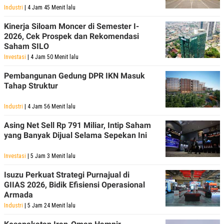
R
T
Industri
| 4 Jam 45 Menit lalu
I
S
Kinerja Siloam Moncer di Semester I-
I
2026, Cek Prospek dan Rekomendasi
N
G
Saham SILO
K
Investasi
| 4 Jam 50 Menit lalu
G
M
Pembangunan Gedung DPR IKN Masuk
E
Tahap Struktur
D
I
A
Industri
| 4 Jam 56 Menit lalu
.
I
Asing Net Sell Rp 791 Miliar, Intip Saham
D
yang Banyak Dijual Selama Sepekan Ini
Investasi
| 5 Jam 3 Menit lalu
SITEMAP
PROFILE
TERM
Isuzu Perkuat Strategi Purnajual di
OF
USE
GIIAS 2026, Bidik Efisiensi Operasional
Armada
PEDOMAN
PEMBERITAAN
Industri
| 5 Jam 24 Menit lalu
SIBER
PRIVACY