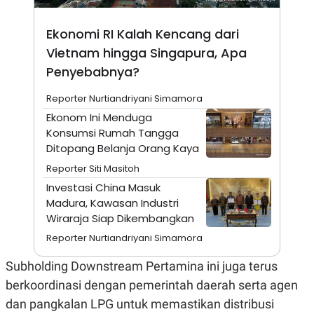
A
I
S
V
K
E
Ekonomi RI Kalah Kencang dari
E
M
Vietnam hingga Singapura, Apa
E
Penyebabnya?
N
T
E
Reporter Nurtiandriyani Simamora
R
Ekonom Ini Menduga
I
A
Konsumsi Rumah Tangga
N
Ditopang Belanja Orang Kaya
L
Reporter Siti Masitoh
E
S
Investasi China Masuk
T
Madura, Kawasan Industri
A
R
Wiraraja Siap Dikembangkan
I
Reporter Nurtiandriyani Simamora
KANAL
Subholding Downstream Pertamina ini juga terus
berkoordinasi dengan pemerintah daerah serta agen
P
I
dan pangkalan LPG untuk memastikan distribusi
U
M