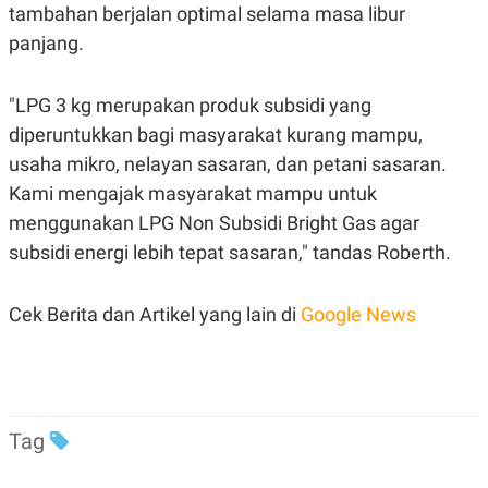
S
A
tambahan berjalan optimal selama masa libur
A
G
panjang.
T
E
D
S
A
T
"LPG 3 kg merupakan produk subsidi yang
A
diperuntukkan bagi masyarakat kurang mampu,
K
L
O
I
usaha mikro, nelayan sasaran, dan petani sasaran.
N
P
Kami mengajak masyarakat mampu untuk
T
S
A
U
menggunakan LPG Non Subsidi Bright Gas agar
N
S
T
subsidi energi lebih tepat sasaran," tandas Roberth.
V
Cek Berita dan Artikel yang lain di
Google News
JARINGAN
K
P
O
R
N
E
T
S
Tag
A
S
N
R
A
E