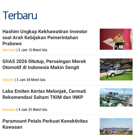
C
L
A
E
Terbaru
D
A
E
S
M
E
Y
.
I
Hashim Ungkap Kekhawatiran Investor
D
soal Arah Kebijakan Pemerintahan
L
K
Prabowo
A
I
Nasional
| 3 Jam 10 Menit lalu
N
N
G
E
GIIAS 2026 Ditutup, Persaingan Merek
G
R
Otomotif di Indonesia Makin Sengit
A
J
N
A
A
E
Industri
| 3 Jam 38 Menit lalu
N
M
C
I
Laba Emiten Kertas Melonjak, Cermati
E
T
T
E
Rekomendasi Saham TKIM dan INKP
A
N
K
Investasi
| 4 Jam 33 Menit lalu
E
A
P
D
Paramount Petals Perkuat Konektivitas
A
V
Kawasan
P
E
E
R