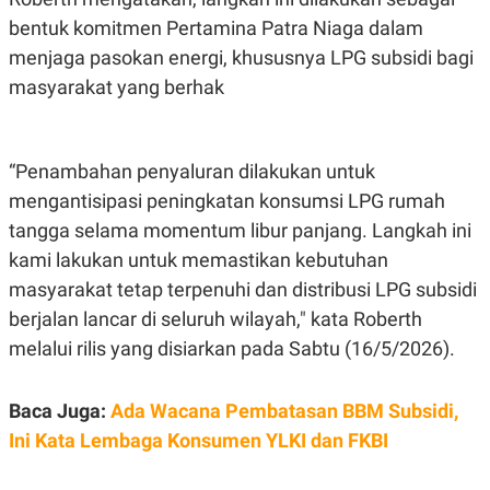
E
R
bentuk komitmen Pertamina Patra Niaga dalam
F
B
menjaga pasokan energi, khususnya LPG subsidi bagi
O
U
masyarakat yang berhak
K
S
U
I
S
N
E
S
“Penambahan penyaluran dilakukan untuk
S
I
mengantisipasi peningkatan konsumsi LPG rumah
N
S
tangga selama momentum libur panjang. Langkah ini
I
kami lakukan untuk memastikan kebutuhan
G
H
masyarakat tetap terpenuhi dan distribusi LPG subsidi
T
berjalan lancar di seluruh wilayah," kata Roberth
S
B
T
E
melalui rilis yang disiarkan pada Sabtu (16/5/2026).
O
L
C
A
K
N
Baca Juga:
Ada Wacana Pembatasan BBM Subsidi,
S
J
E
A
Ini Kata Lembaga Konsumen YLKI dan FKBI
T
O
U
N
P