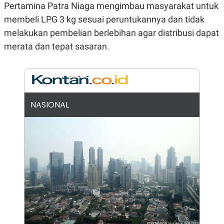
Pertamina Patra Niaga mengimbau masyarakat untuk
N
S
E
E
membeli LPG 3 kg sesuai peruntukannya dan tidak
W
R
melakukan pembelian berlebihan agar distribusi dapat
S
E
S
M
merata dan tepat sasaran.
E
O
T
N
U
I
P
A
A
K
D
I
V
L
NASIONAL
A
S
K
O
R
P
O
R
A
S
I
K
N
I
A
L
T