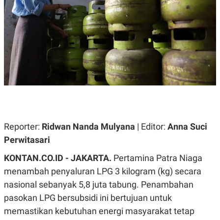
A
A
S
L
I
K
I
E
N
U
D
A
U
N
S
G
T
A
R
N
I
P
I
E
N
L
T
Reporter:
Ridwan Nanda Mulyana
| Editor:
Anna Suci
U
E
A
R
Perwitasari
N
N
G
A
KONTAN.CO.ID - JAKARTA.
Pertamina Patra Niaga
U
S
S
I
menambah penyaluran LPG 3 kilogram (kg) secara
A
O
H
N
nasional sebanyak 5,8 juta tabung. Penambahan
A
A
pasokan LPG bersubsidi ini bertujuan untuk
L
memastikan kebutuhan energi masyarakat tetap
P
R
E
E