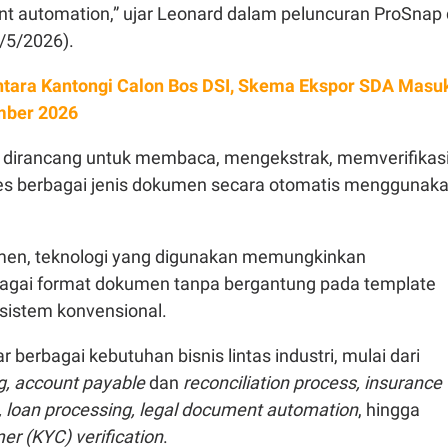
 automation,” ujar Leonard dalam peluncuran ProSnap 
/5/2026).
tara Kantongi Calon Bos DSI, Skema Ekspor SDA Masu
mber 2026
t dirancang untuk membaca, mengekstrak, memverifikasi
s berbagai jenis dokumen secara otomatis menggunak
en, teknologi yang digunakan memungkinkan
agai format dokumen tanpa bergantung pada template
i sistem konvensional.
berbagai kebutuhan bisnis lintas industri, mulai dari
g, account payable
dan
reconciliation process, insurance
, loan processing, legal document automation
, hingga
r (KYC) verification
.