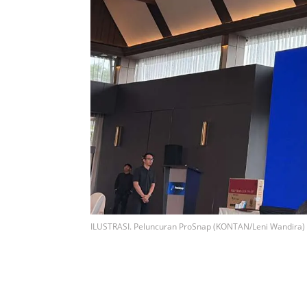
ILUSTRASI. Peluncuran ProSnap (KONTAN/Leni Wandira)