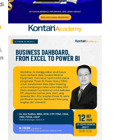
di
Pasar Global untuk
Startup Industri
8
k
Kimia Farma Raup Laba
Rp 54,07 Miliar di
Semester I-2026, Ini
,
Pendorongnya
an