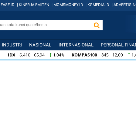
EASE.ID
|
KINERJA EMITEN
|
MOMSMONEY.ID
|
KGMEDIA.ID
|
ADVERTISIN
INDUSTRI
NASIONAL
INTERNASIONAL
PERSONAL FINA
IDX
6.410 65,94
KOMPAS100
845 12,09
1,04%
1,
KOMPAS100
845 12,09
LQ45
640 9,44
1,45%
1,5
LQ45
640 9,44
ISSI
222 2,82
IDX3
1,50%
1,29%