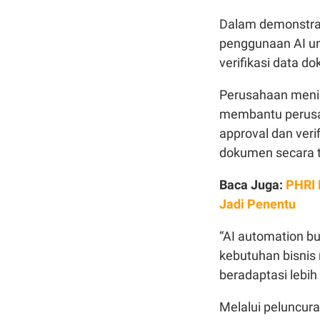
Dalam demonstras
penggunaan AI un
verifikasi data d
Perusahaan menil
membantu perusa
approval dan veri
dokumen secara t
Baca Juga:
PHRI 
Jadi Penentu
“AI automation bu
kebutuhan bisnis
beradaptasi lebih 
Melalui peluncur