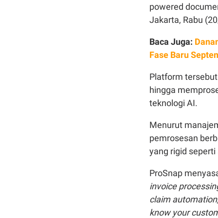
powered document
Jakarta, Rabu (20
Baca Juga:
Danan
Fase Baru Septe
Platform tersebu
hingga memprose
teknologi AI.
Menurut manajem
pemrosesan berb
yang rigid sepert
ProSnap menyasar 
invoice processin
claim automation
know your custome