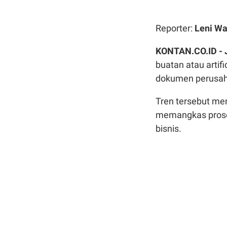
Reporter:
Leni Wa
KONTAN.CO.ID -
buatan atau artif
dokumen perusa
Tren tersebut me
memangkas proses
bisnis.