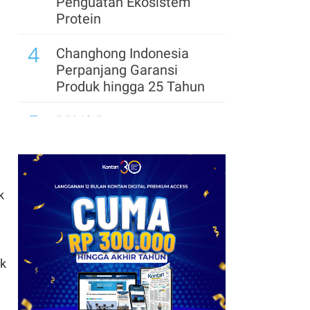
Penguatan Ekosistem
Protein
4
Changhong Indonesia
Perpanjang Garansi
Produk hingga 25 Tahun
5
BRMS Percepat
Transformasi Digital,
Standarkan Hampir 100
Proses Bisnis
k
6
Telkom Rampungkan
Spin-Off InfraCo Tahap 2,
InfraNexia Perkuat
Wholesale Connectivity
uk
7
STARFINDO Bidik
Perluasan Investasi dan