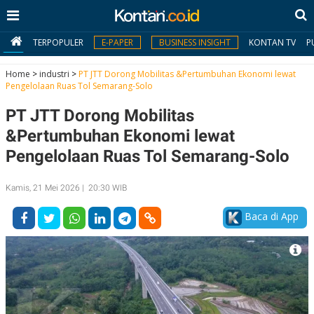
TERPOPULER
E-PAPER
BUSINESS INSIGHT
KONTAN TV
P
Home
>
industri
>
PT JTT Dorong Mobilitas &Pertumbuhan Ekonomi lewat
Pengelolaan Ruas Tol Semarang-Solo
MY
PT JTT Dorong Mobilitas
KONTAN
&Pertumbuhan Ekonomi lewat
Daftar
Pengelolaan Ruas Tol Semarang-Solo
Masuk
Kamis, 21 Mei 2026 | 20:30 WIB
Baca di App
BERITA
I
N
N
A
V
S
E
I
S
O
T
N