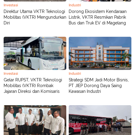
R
T
Investasi
Industri
I
Direktur Utama VKTR Teknologi
Dorong Ekosistem Kendaraan
S
I
Mobilitas (VKTR) Mengundurkan
Listrik, VKTR Resmikan Pabrik
N
Diri
Bus dan Truk EV di Magelang
G
K
G
M
E
D
I
A
.
I
Investasi
Industri
D
Gelar RUPST, VKTR Teknologi
Strategi SDM Jadi Motor Bisnis,
Mobilitas (VKTR) Rombak
PT JIEP Dorong Daya Saing
Jajaran Direksi dan Komisaris
Kawasan Industri
SITEMAP
PROFILE
TERM
OF
USE
PEDOMAN
PEMBERITAAN
SIBER
PRIVACY