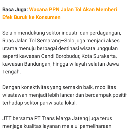
A
I
S
V
Baca Juga:
Wacana PPN Jalan Tol Akan Memberi
K
E
E
Efek Buruk ke Konsumen
M
E
N
Selain mendukung sektor industri dan perdagangan,
T
E
Ruas Jalan Tol Semarang–Solo juga menjadi akses
R
utama menuju berbagai destinasi wisata unggulan
I
A
seperti kawasan Candi Borobudur, Kota Surakarta,
N
kawasan Bandungan, hingga wilayah selatan Jawa
L
E
Tengah.
S
T
A
Dengan konektivitas yang semakin baik, mobilitas
R
I
wisatawan menjadi lebih lancar dan berdampak positif
terhadap sektor pariwisata lokal.
KANAL
JTT bersama PT Trans Marga Jateng juga terus
P
I
menjaga kualitas layanan melalui pemeliharaan
U
M