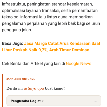
S
A
infrastruktur, peningkatan standar keselamatan,
A
G
T
E
optimalisasi layanan transaksi, serta pemanfaatan
D
S
teknologi informasi lalu lintas guna memberikan
A
T
pengalaman perjalanan yang lebih baik bagi seluruh
A
pengguna jalan.
K
L
O
I
N
P
T
S
Baca Juga:
Jasa Marga Catat Arus Kendaraan Saat
A
U
Libur Paskah Naik 9,7%, Arah Timur Dominan
N
S
T
V
Cek Berita dan Artikel yang lain di
Google News
JARINGAN
ANALISIS UNTUKMU
K
P
O
R
Berita ini
artinya apa
buat kamu?
N
E
T
S
A
S
N
R
Pengusaha Logistik
→
A
E