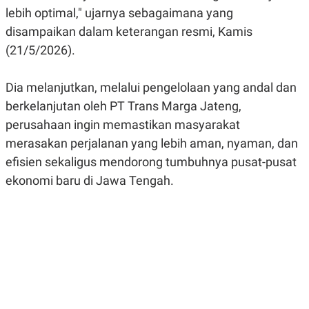
E
lebih optimal," ujarnya sebagaimana yang
R
disampaikan dalam keterangan resmi, Kamis
F
B
O
U
(21/5/2026).
K
S
U
I
S
N
Dia melanjutkan, melalui pengelolaan yang andal dan
E
S
berkelanjutan oleh PT Trans Marga Jateng,
S
I
perusahaan ingin memastikan masyarakat
N
merasakan perjalanan yang lebih aman, nyaman, dan
S
I
efisien sekaligus mendorong tumbuhnya pusat-pusat
G
H
ekonomi baru di Jawa Tengah.
T
S
B
T
E
O
L
C
A
K
N
S
J
E
A
T
O
U
N
P