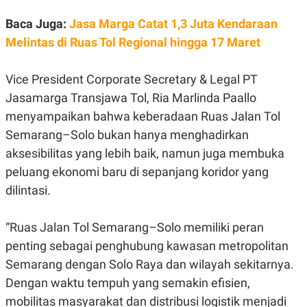
E
E
H
S
A
T
Baca Juga:
Jasa Marga Catat 1,3 Juta Kendaraan
T
Y
Melintas di Ruas Tol Regional hingga 17 Maret
A
L
N
E
E
A
Vice President Corporate Secretary & Legal PT
N
N
G
A
Jasamarga Transjawa Tol, Ria Marlinda Paallo
L
L
menyampaikan bahwa keberadaan Ruas Jalan Tol
I
I
S
S
Semarang–Solo bukan hanya menghadirkan
H
I
S
aksesibilitas yang lebih baik, namun juga membuka
E
K
peluang ekonomi baru di sepanjang koridor yang
X
O
dilintasi.
E
L
C
O
U
M
T
“Ruas Jalan Tol Semarang–Solo memiliki peran
I
V
penting sebagai penghubung kawasan metropolitan
E
Semarang dengan Solo Raya dan wilayah sekitarnya.
C
O
Dengan waktu tempuh yang semakin efisien,
R
N
mobilitas masyarakat dan distribusi logistik menjadi