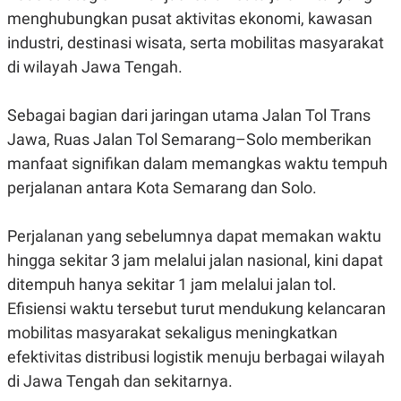
R
G
menghubungkan pusat aktivitas ekonomi, kawasan
S
I
O
O
industri, destinasi wisata, serta mobilitas masyarakat
N
N
di wilayah Jawa Tengah.
A
A
L
L
F
I
Sebagai bagian dari jaringan utama Jalan Tol Trans
N
Jawa, Ruas Jalan Tol Semarang–Solo memberikan
A
N
manfaat signifikan dalam memangkas waktu tempuh
C
E
perjalanan antara Kota Semarang dan Solo.
Y
C
A
A
Perjalanan yang sebelumnya dapat memakan waktu
N
R
G
I
hingga sekitar 3 jam melalui jalan nasional, kini dapat
T
T
E
A
ditempuh hanya sekitar 1 jam melalui jalan tol.
R
H
.
U
Efisiensi waktu tersebut turut mendukung kelancaran
.
mobilitas masyarakat sekaligus meningkatkan
.
efektivitas distribusi logistik menuju berbagai wilayah
K
L
E
I
di Jawa Tengah dan sekitarnya.
S
F