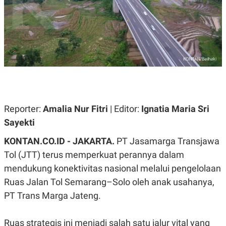
A
A
S
L
I
K
I
E
N
U
D
A
U
N
S
G
T
A
R
N
I
P
I
Reporter:
Amalia Nur Fitri
| Editor:
Ignatia Maria Sri
E
N
Sayekti
L
T
U
E
A
R
KONTAN.CO.ID - JAKARTA.
PT Jasamarga Transjawa
N
N
Tol (JTT) terus memperkuat perannya dalam
G
A
U
S
mendukung konektivitas nasional melalui pengelolaan
S
I
A
O
Ruas Jalan Tol Semarang–Solo oleh anak usahanya,
H
N
PT Trans Marga Jateng.
A
A
L
P
R
Ruas strategis ini menjadi salah satu jalur vital yang
E
E