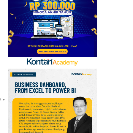
Mobile Update 7 Agustus
2026: Klaim Ribuan
Gems Gratis!
7
FIFA Akhirnya Cairkan
Hadiah Timnas Yordania
yang Tertunda 8 Bulan
8
Promo Alfamart Murah
Banget 7–13 Agustus
2026, Sunlight hingga
Bebelac Diskon
9
Promo JSM Alfamart 7–
ks
»
9 Agustus 2026, Minyak
Goreng 2 Liter Mulai
n
Rp41.500