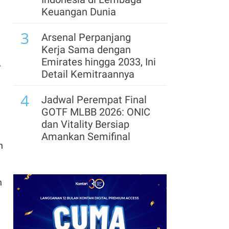
Keuangan Dunia
3
Arsenal Perpanjang
Kerja Sama dengan
Emirates hingga 2033, Ini
Detail Kemitraannya
4
Jadwal Perempat Final
GOTF MLBB 2026: ONIC
dan Vitality Bersiap
Amankan Semifinal
n
5
Segera Lepas Saham
Treasuri 9,63 Miliar, Cek
n
Profil Emiten DSSA
hingga Kinerjanya
6
Cek Kode Redeem EA FC