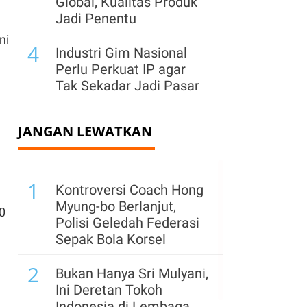
Global, Kualitas Produk
Jadi Penentu
ni
4
Industri Gim Nasional
Perlu Perkuat IP agar
Tak Sekadar Jadi Pasar
JANGAN LEWATKAN
1
Kontroversi Coach Hong
I
Myung-bo Berlanjut,
0
Polisi Geledah Federasi
Sepak Bola Korsel
2
Bukan Hanya Sri Mulyani,
Ini Deretan Tokoh
Indonesia di Lembaga