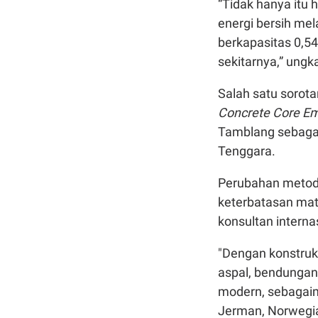
“Tidak hanya itu
energi bersih mel
berkapasitas 0,54
sekitarnya,” ungk
Salah satu sorot
Concrete Core 
Tamblang sebagai
Tenggara.
Perubahan metode 
keterbatasan mate
konsultan interna
"Dengan konstruks
aspal, bendungan
modern, sebagaim
Jerman, Norwegia