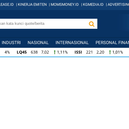
EASE.ID
|
KINERJA EMITEN
|
MOMSMONEY.ID
|
KGMEDIA.ID
|
ADVERTISIN
INDUSTRI
NASIONAL
INTERNASIONAL
PERSONAL FINA
LQ45
638 7,02
ISSI
221 2,20
IDX
1,11%
1,01%
ISSI
221 2,20
IDX30
358 3,78
IDXH
1,01%
1,07%
IDX30
358 3,78
IDXHIDIV20
436 3,28
1,07%
0,76