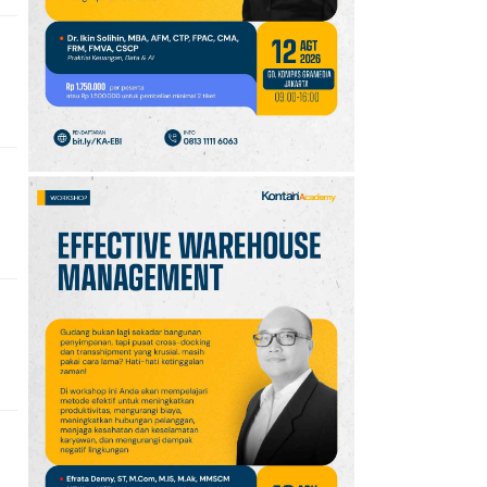
10
Klasemen Grup A Piala
AFF 2026: Ini Skenario
Indonesia Lolos ke
Semifinal