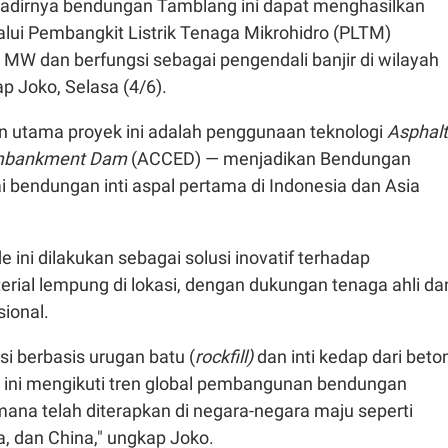
 hadirnya bendungan Tamblang ini dapat menghasilkan
alui Pembangkit Listrik Tenaga Mikrohidro (PLTM)
 MW dan berfungsi sebagai pengendali banjir di wilayah
ap Joko, Selasa (4/6).
an utama proyek ini adalah penggunaan teknologi
Asphalt
Embankment Dam
(ACCED) — menjadikan Bendungan
 bendungan inti aspal pertama di Indonesia dan Asia
ini dilakukan sebagai solusi inovatif terhadap
rial lempung di lokasi, dengan dukungan tenaga ahli da
sional.
i berbasis urugan batu (
rockfill)
dan inti kedap dari beto
 ini mengikuti tren global pembangunan bendungan
ana telah diterapkan di negara-negara maju seperti
, dan China," ungkap Joko.